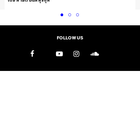
โดย สาธิต มนัสสุรกุล
FOLLOW US