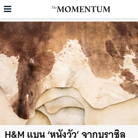
H&M แบน ‘หนังวัว’ จากบราซิล