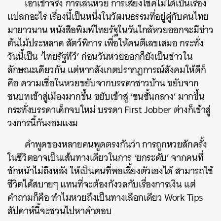
เอาเข้าจริง การเล่นหวย การเสี่ยงโชคไม่ได้เป็นเรื่อง
แปลกอะไร เรื่องนี้เป็นหนึ่งในวัฒนธรรมที่อยู่คู่กับคนไทย
มายาวนาน หนังสือพิมพ์ไทยรัฐในวันใกล้หวยออกจะมีข่าว
ต้นไม้ประหลาด สัตว์พิการ เพื่อให้คนตีเลขเสมอ กระทั่ง
วันนี้เป็น ‘ไทยรัฐทีวี’ ก่อนวันหวยออกก็ยังเป็นข่าวใน
ลักษณะเดียวกัน แต่หากสังเกตปรากฏการณ์สังคมให้ดีก็
คือ ความเชื่อในหวยขยับจากบรรดาชาวบ้าน ขยับจาก
ชนบทเข้าสู่เมืองมากขึ้น ขยับเข้าสู่ ‘ชนชั้นกลาง’ มากขึ้น
กระทั่งบรรดาเด็กจบใหม่ บรรดา First Jobber ต่างก็เข้าสู่
วงการนี้กันงอมแงม
คำพูดของหลายคนพูดตรงกันว่า การถูกหวยสักครั้ง
ในชีวิตอาจเป็นเส้นทางเดียวในการ ‘ยกระดับ’ จากคนที่
ชักหน้าไม่ถึงหลัง ให้เป็นคนที่พอเลี้ยงตัวเองได้ สามารถใช้
ชีวิตได้สบายๆ แทนที่จะต้องกังวลกับเรื่องการเงิน แต่
คำถามก็คือ ทำไมหวยถึงเป็นทางเลือกเดียว Work Tips
สัปดาห์นี้จะชวนไปหาคำตอบ