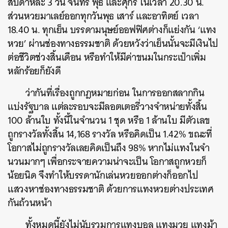
สัปดาห์ละ 3 วัน จันทร์ พุธ และศุกร์ ในเวลา 20.30 น.
SHARE
TWEET
LINE
EMAIL
ส่วนหวยมาเลย์ออกทุกวันพุธ เสาร์ และอาทิตย์ เวลา
18.40 น. ทุกเย็น บรรดามนุษย์ออฟฟิศต่างก็แย่งกัน ‘แทง
หวย’ ผ่านช่องทางธรรมชาติ ด้วยหวังว่าเย็นนั้นจะมีเงินไป
ต่อชีวิตช่วงสิ้นเดือน หรือทำให้มีค่าขนมในกระเป๋าเพิ่ม
หลักร้อยก็ยังดี
ว่ากันที่เรื่องถูกกฎหมายก่อน ในการออกสลากกิน
แบ่งรัฐบาล แต่ละรอบจะมีลอตเตอรี่วางจำหน่ายทั้งสิ้น
100 ล้านใบ ทั้งนี้ในจำนวน 1 ชุด หรือ 1 ล้านใบ มีตัวเลข
ถูกรางวัลทั้งสิ้น 14,168 รางวัล หรือคิดเป็น 1.42% ขณะที่
โอกาสไม่ถูกรางวัลเลยคิดเป็นถึง 98% หากไม่แทงในจำ
นวนมากๆ เพื่อกระจายความน่าจะเป็น โอกาสถูกหวยก็
น้อยนิด จึงทำให้บรรดานักเล่นหวยออกต่างก็ออกไป
แสวงหาช่องทางธรรมชาติ ด้วยการแทงหวยต่างประเทศ
กันถ้วนหน้า
ทั้งหมดนี้ยังไม่นับรวมการแทงบอล แทงมวย แทงม้า