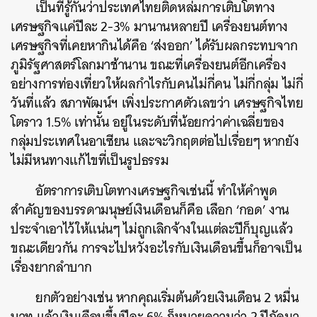
เป็นที่รู้กันว่าประเทศไทยติดหล่มการเติบโตทาง
เศรษฐกิจแค่ปีละ 2-3% มานานหลายปี เครื่องยนต์ทาง
เศรษฐกิจที่เคยหากินได้คือ ‘ส่งออก’ ได้รับผลกระทบจาก
ภูมิรัฐศาสตร์โลกมาช้านาน ขณะที่เครื่องยนต์อีกเครื่อง
อย่างการท่องเที่ยวให้ผลกำไรกับคนไม่กี่คน ไม่กี่กลุ่ม ไม่กี่
วันที่แล้ว สภาพัฒน์ฯ เพิ่งประกาศตัวเลขว่า เศรษฐกิจไทย
โตราว 1.5% เท่านั้น อยู่ในระดับที่น้อยกว่าค่าเฉลี่ยของ
กลุ่มประเทศในอาเซียน และจะวิกฤตต่อไปเรื่อยๆ หากยัง
ไม่มีหนทางแก้ไขที่เป็นรูปธรรม
อัตราการเติบโตทางเศรษฐกิจเช่นนี้ ทำให้คำพูด
สำคัญของบรรดามนุษย์เงินเดือนก็คือ เลือก ‘กอด’ งาน
ประจำเอาไว้ให้แน่นๆ ไม่ถูกเลิกจ้างในแต่ละปีก็บุญแล้ว
ขณะเดียวกัน การจะไปหวังอะไรกับเงินเดือนขึ้นก็อาจเป็น
เรื่องยากลำบาก
ยกตัวอย่างเช่น หากคุณเริ่มต้นด้วยเงินเดือน 2 หมื่น
บาท แล้วเงินเดือนขึ้นปีละ 6% ก็หมายความว่า 2 ปีถัดมา