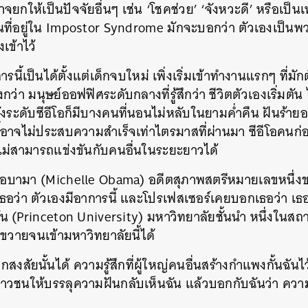
ยกให้เป็นปัจจัยอื่นๆ เช่น ‘โชคช่วย’ ‘จังหวะดี’ หรือเป็น
นที่อยู่ใน Impostor Syndrome มักจะบอกว่า ตัวเองเป็นพว
เข้าไว้
ารนี้เป็นได้ตั้งแต่เด็กจบใหม่ เพิ่งเริ่มเข้าทำงานแรกๆ ที่มั
ก่งกว่า มนุษย์ออฟฟิศระดับกลางที่รู้สึกว่า ชีวิตตัวเองเริ่ม
ั่งระดับซีอีโอก็มีบางคนที่นอนไม่หลับในยามค่ำคืน ฝันร้าย
าจไม่ประสบความสำเร็จเท่าไตรมาสที่ผ่านมา ซีอีโอคนก่อ
ม่สามารถแข่งขันกับคนอื่นในระยะยาวได้
ลล์ โอบามา (Michelle Obama) อดีตสุภาพสตรีหมายเลขหนึ
เธอว่า ตัวเองมีอาการนี้ และโปรเฟสเซอร์เคยบอกเธอว่า เธอ 
ตัน (Princeton University) มหาวิทยาลัยชั้นนำ หนึ่งในสถา
นขวายจนเข้ามหาวิทยาลัยนี้ได้
ึกสงสัยนั้นได้ ความรู้สึกที่ผู้ใหญ่คนอื่นสร้างกำแพงกั้นฉัน
อเยาวชนให้บรรลุความฝันกลับเห็นฉัน แล้วบอกกับฉันว่า ความ