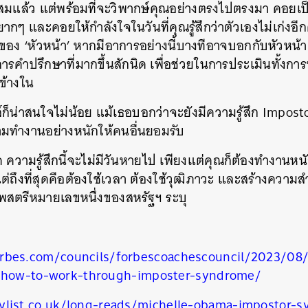
ะสมแล้ว แต่พร้อมที่จะวิพากษ์คุณอย่างตรงไปตรงมา คอยเป็
SHARE
TWEET
LINE
EMAIL
ยากๆ และคอยให้กำลังใจในวันที่คุณรู้สึกว่าตัวเองไม่เก่งอี
ของ ‘หัวหน้า’ หากมีอาการอย่างนี้บางทีอาจบอกกับหัวหน้า
งการคำปรึกษาที่มากขึ้นสักนิด เพื่อช่วยในการประเมินทั้ง
่ข้างใน
ล์ก็น่าสนใจไม่น้อย แม้เธอบอกว่าจะยังมีความรู้สึก Impo
ยามทำงานอย่างหนักให้คนอื่นยอมรับ
ใด ความรู้สึกนี้จะไม่มีวันหายไป เพียงแต่คุณก็ต้องทำงานหนัก 
่ถึงที่สุดคือต้องใช้เวลา ต้องใช้วุฒิภาวะ และสร้างความ
าพสตรีหมายเลขหนึ่งของสหรัฐฯ ระบุ
orbes.com/councils/forbescoachescouncil/2023/0
r-how-to-work-through-imposter-syndrome/
ylist.co.uk/long-reads/michelle-obama-impostor-s