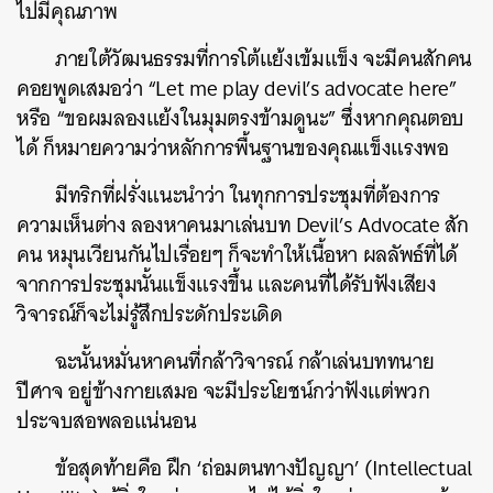
ไปมีคุณภาพ
ภายใต้วัฒนธรรมที่การโต้แย้งเข้มแข็ง จะมีคนสักคน
คอยพูดเสมอว่า “Let me play devil’s advocate here”
ค้นหา
หรือ “ขอผมลองแย้งในมุมตรงข้ามดูนะ” ซึ่งหากคุณตอบ
SHARE
TWEET
LINE
EMAIL
ได้ ก็หมายความว่าหลักการพื้นฐานของคุณแข็งแรงพอ
มีทริกที่ฝรั่งแนะนำว่า ในทุกการประชุมที่ต้องการ
ความเห็นต่าง ลองหาคนมาเล่นบท Devil’s Advocate สัก
คน หมุนเวียนกันไปเรื่อยๆ ก็จะทำให้เนื้อหา ผลลัพธ์ที่ได้
จากการประชุมนั้นแข็งแรงขึ้น และคนที่ได้รับฟังเสียง
วิจารณ์ก็จะไม่รู้สึกประดักประเดิด
ฉะนั้นหมั่นหาคนที่กล้าวิจารณ์ กล้าเล่นบททนาย
ปีศาจ อยู่ข้างกายเสมอ จะมีประโยชน์กว่าฟังแต่พวก
ประจบสอพลอแน่นอน
ข้อสุดท้ายคือ ฝึก ‘ถ่อมตนทางปัญญา’ (Intellectual