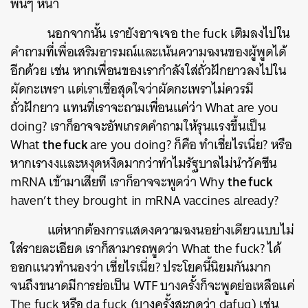
พ้นๆ หน้า
นอกจากนั้น เรายังอาจเจอ the fuck เติมลงไปใน
คำถามที่เพื่อเสริมอารมณ์และเน้นความฉงนของผู้พูดได้
อีกด้วย เช่น หากเพื่อนของเรากำลังใส่ถั่วฝักยาวลงไปใน
ผัดกะเพรา แต่เราเชื่อสุดใจว่าผัดกะเพราไม่ควรมี
ถั่วฝักยาว แทนที่เราจะถามเพื่อนแค่ว่า What are you
doing? เราก็อาจจะอัพเกรดคำถามให้รุนแรงขึ้นเป็น
the fuck
What
are you doing? ก็คือ ทำเชี่ยไรเนี่ย? หรือ
หากเรางงและหงุดหงิดมากว่าทำไมรัฐบาลไม่นำวัคซีน
the fuck
mRNA เข้ามาเสียที เราก็อาจจะพูดว่า Why
haven’t they brought in mRNA vaccines already?
แต่หากต้องการแสดงความฉงนอย่างเดียวแบบไม่
ใส่รายละเอียด เราก็สามารถพูดว่า What the fuck? ได้
ออกแนวทำนองว่า เชี่ยไรเนี่ย? ประโยคนี้นิยมกันมาก
จนถึงขนาดมีการย่อเป็น WTF บางครั้งก็จะพูดย่อเหลือแค่
The fuck หรือ da fuck (บางครั้งสะกดว่า dafuq) เช่น