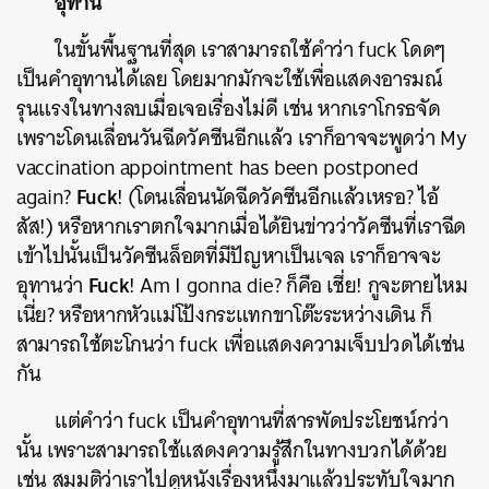
อุทาน
ในขั้นพื้นฐานที่สุด เราสามารถใช้คำว่า fuck โดดๆ
เป็นคำอุทานได้เลย โดยมากมักจะใช้เพื่อแสดงอารมณ์
รุนแรงในทางลบเมื่อเจอเรื่องไม่ดี เช่น หากเราโกรธจัด
เพราะโดนเลื่อนวันฉีดวัคซีนอีกแล้ว เราก็อาจจะพูดว่า My
vaccination appointment has been postponed
Fuck
again?
! (โดนเลื่อนนัดฉีดวัคซีนอีกแล้วเหรอ? ไอ้
สัส!) หรือหากเราตกใจมากเมื่อได้ยินข่าวว่าวัคซีนที่เราฉีด
เข้าไปนั้นเป็นวัคซีนล็อตที่มีปัญหาเป็นเจล เราก็อาจจะ
Fuck
อุทานว่า
! Am I gonna die? ก็คือ เชี่ย! กูจะตายไหม
เนี่ย? หรือหากหัวแม่โป้งกระแทกขาโต๊ะระหว่างเดิน ก็
สามารถใช้ตะโกนว่า fuck เพื่อแสดงความเจ็บปวดได้เช่น
กัน
แต่คำว่า fuck เป็นคำอุทานที่สารพัดประโยชน์กว่า
นั้น เพราะสามารถใช้แสดงความรู้สึกในทางบวกได้ด้วย
เช่น สมมติว่าเราไปดูหนังเรื่องหนึ่งมาแล้วประทับใจมาก