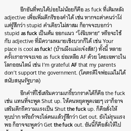
อีกอันที่พบได้บ่อยไม่น้อยก็คือ as fuck ที่เติมหลัง
adjective เพื่อเพิ่มดีกรีของคำได้ เช่น หากจะด่าคนว่าโง่
แต่รู้สึกว่า stupid คำเดียวไม่สาสม ก็อาจจะบอกว่า
as fuck
stupid
เป็นต้น ออกแนว “โง่ฉิบหาย” หรือจะใช้
กับ adjective ที่มีความหมายเชิงบวกก็ได้ เช่น Your
as fuck
place is cool
! (บ้านมึงแม่งเจ๋งสัส!) ทั้งนี้ หลาย
ครั้งเราอาจจะเจอ as fuck ย่อเหลือ AF ด้วย โดยเฉพาะใน
AF
โลกออนไลน์ เช่น I’m grateful
that my parents
don’t support the government. (โคตรดีใจพ่อแม่ไม่ได้
สนับสนุนรัฐบาล)
อีกคำที่ใช้เสริมความเกรี้ยวกราดได้ก็คือ the fuck
เช่น แทนที่จะพูด Shut up. ให้คนหยุดพูดเฉยๆ เราก็อาจ
the fuck
เสริมดีกรีความแรงเป็น Shut
up. ก็คือสั่งให้
หุบปาก หรือถ้าจะไล่คนแล้วรู้สึกว่า Get out. ยังไม่รุนแรง
the fuck
พอ ก็อาจจะพูดว่า Get
out. อันนี้ก็คือสั่งให้ไป