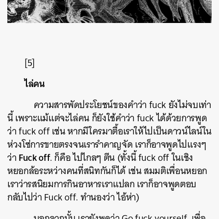
SHARE
TWEET
LINE
EMAIL
[5]
ไล่คน
ความสารพัดประโยชน์ของคำว่า fuck ยังไม่จบเท่า
นี้ เพราะแม้แต่จะไล่คน ก็ยังใช้คำว่า fuck ได้ด้วยการพูด
ว่า fuck off เช่น หากมีใครมาตื้อเราให้ไปเป็นดาวน์ไลน์ใน
ห่วงโซ่การขายตรงจนเรารำคาญจัด เราก็อาจพูดไปแรงๆ
Fuck off
ว่า
. ก็คือ ไปไกลๆ ตีน (ทั้งนี้ fuck off ในเชิง
หยอกล้อระหว่างคนที่สนิทกันก็ได้ เช่น สมมติเพื่อนหยอก
เราว่ารสนิยมการกินอาหารเราแปลก เราก็อาจพูดตอบ
กลับไปว่า Fuck off. ทำนองว่า ไอ้ห่า)
นอกจากนั้น เรายังพูดว่า Go fuck yourself. เพื่อ