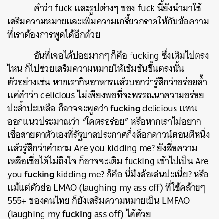
คำว่า fuck และรูปต่างๆ ของ fuck นี้ยังนำมาใช้
เสริมความหมายและเพิ่มความเกรี้ยวกราดให้กับข้อความ
ที่เราต้องการพูดได้อีกด้วย
อันที่เจอได้บ่อยมากๆ ก็คือ fucking ซึ่งเติมไปตรง
ไหน ก็ไปช่วยเสริมความหมายให้เข้มข้นขึ้นตรงนั้น
ตัวอย่างเช่น หากเรากินอาหารแล้วบอกว่ารู้สึกว่าอร่อยล้ำ
แค่คำว่า delicious ไม่เพียงพอที่จะพรรณนาความอร่อย
fucking
ปะล้ำปะเหลือ ก็อาจจะพูดว่า
delicious แทน
ออกแนวประมาณว่า “โคตรอร่อย” หรือหากเราไม่อยาก
เชื่อสายตาตัวเองที่รัฐบาลประกาศกึ่งล็อกดาวน์ตอนตีหนึ่ง
แล้วรู้สึกว่าคำถาม Are you kidding me? ยังสื่อความ
เหลือเชื่อได้ไม่ถึงใจ ก็อาจจะเติม fucking เข้าไปเป็น Are
fucking
you
kidding me? ก็คือ นี่มึงล้อเล่นปะเนี่ย? หรือ
แม้แต่ตัวย่อ LMAO (laughing my ass off) ที่ใช้คล้ายๆ
F
555+ ของคนไทย ก็ยังเสริมความหมายเป็น LM
AO
fucking
(laughing my
ass off) ได้ด้วย