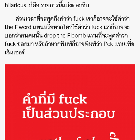
hilarious. ก็คือ รายการนี้แม่งตลกชิบ
ส่วนเวลาที่จะพูดถึงคำว่า fuck เราก็อาจจะใช้คำว่า
the F word แทนหรือหากใครใช้คำว่า fuck เราก็อาจจะ
บอกว่าคนคนนั้น drop the F bomb แทนที่จะพูดคำว่า
fuck ออกมา หรือถ้าหากพิมพ์ก็อาจพิมพ์ว่า f*ck แทนเพื่อ
เซ็นเซอร์