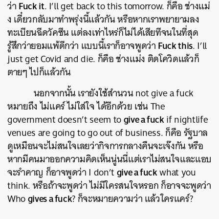
Fuck it
ว่า
. I’ll get back to this tomorrow. ก็คือ ช่างแม่
ง เดี๋ยวกลับมาทำพรุ่งนี้แล้วกัน หรือหากเราพยายามลง
ทะเบียนฉีดวัคซีน แต่ลงเท่าไหร่ก็ไม่ได้เสียทีจนในที่สุด
Fuck this
รู้สึกว่ายอมแพ้ดีกว่า แบบนี้เราก็อาจพูดว่า
. I’ll
just get Covid and die. ก็คือ ช่างแม่ง ติดโควิดแล้วก็
ตายๆ ไปก็แล้วกัน
นอกจากนั้น เรายังใช้สำนวน not give a fuck
หมายถึง ไม่แคร์ ไม่ใส่ใจ ได้อีกด้วย เช่น The
give a fuck
government doesn’t seem to
if nightlife
venues are going to go out of business. ก็คือ รัฐบาล
ดูเหมือนจะไม่สนใจเลยว่ากิจการกลางคืนจะเจ๊งกัน หรือ
หากมีคนมาออกความคิดเห็นนู่นนี่แต่เราไม่สนใจและแอบ
give a fuck
จะรำคาญ ก็อาจพูดว่า I don’t
what you
think. หรือถ้าจะพูดว่า ไม่มีใครสนใจหรอก ก็อาจจะพูดว่า
gives a fuck
Who
? ก็จะหมายความว่า แล้วใครแคร์?