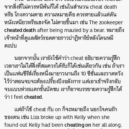
จากสิ่งที่ไม่ควรหนีพ้นก็ได้ เช่นในสำนวน cheat death
หรือ โกงความตาย ความหมายคือ ควรตายแล้วแต่ดัน
หนังเหนียวหรือเฮงจัด ไม่ตายขึ้นมา เช่น The zookeeper
cheated death
after being mauled by a bear. หมายถึง
เจ้าหน้าที่ดูแลสัตว์รอดตายราวปาฏิหาริย์หลังโดนหมี
ตะปบ
นอกจากนั้น เรายังใช้คำว่า cheat อธิบายความรู้สึก
เวลาเราไม่ได้สิ่งที่สมควรได้รับก็ได้เช่นเดียวกัน เช่น ถ้าเรา
เป็นแฟนซีรีส์เรื่องหนึ่งมายาวนานถึง 10 ซีซั่นและวาดหวัง
ไว้ว่าตอนจบจะต้องเปรี้ยงปังอลังการ แต่เอาเข้าจริงกลับ
ค้นหา
จบแบบห่วยแตกขั้นบัดซบ เราก็อาจบรรยายความรู้สึกได้
SHARE
TWEET
LINE
EMAIL
cheated
ว่า I feel
.
แต่ถ้าใช้ cheat กับ on ก็จะหมายถึง นอกใจคนรัก
ของตน เช่น Liza broke up with Kelly when she
cheating on
found out Kelly had been
her all along.