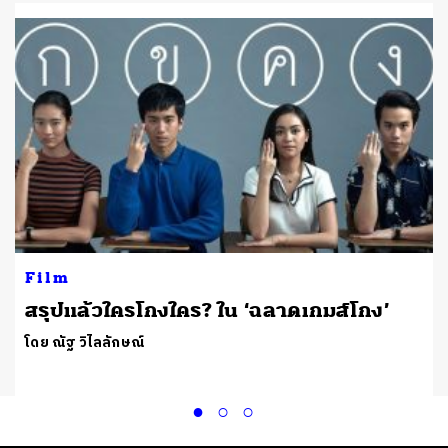
Film
สรุปแล้วใครโกงใคร? ใน ‘ฉลาดเกมส์โกง’
โดย ณัฐ วิไลลักษณ์