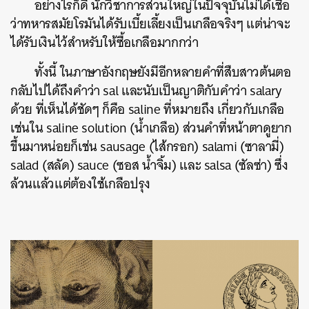
อย่างไรก็ดี นักวิชาการส่วนใหญ่ในปัจจุบันไม่ได้เชื่อ
ว่าทหารสมัยโรมันได้รับเบี้ยเลี้ยงเป็นเกลือจริงๆ แต่น่าจะ
ได้รับเงินไว้สำหรับให้ซื้อเกลือมากกว่า
ทั้งนี้ ในภาษาอังกฤษยังมีอีกหลายคำที่สืบสาวต้นตอ
กลับไปได้ถึงคำว่า
sal
และนับเป็นญาติกับคำว่า
salary
ด้วย ที่เห็นได้ชัดๆ ก็คือ
saline
ที่หมายถึง เกี่ยวกับเกลือ
เช่นใน
saline solution
(น้ำเกลือ) ส่วนคำที่หน้าตาดูยาก
ขึ้นมาหน่อยก็เช่น
sausage
(ไส้กรอก)
salami
(ซาลามี่)
salad
(สลัด)
sauce
(ซอส น้ำจิ้ม)
และ
salsa
(ซัลซ่า)
ซึ่ง
ล้วนแล้วแต่ต้องใช้เกลือปรุง