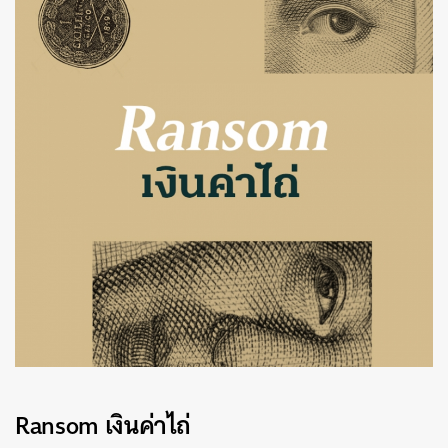
ค้นหา
Ransom
เงินค่าไถ่
SHARE
TWEET
LINE
EMAIL