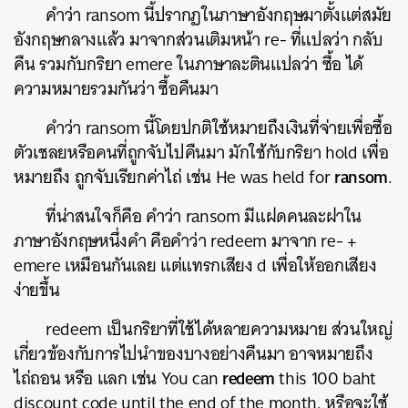
คำว่า
ransom
นี้ปรากฏในภาษาอังกฤษมาตั้งแต่สมัย
อังกฤษกลางแล้ว มาจากส่วนเติมหน้า
re-
ที่แปลว่า กลับ
คืน รวมกับกริยา
emere
ในภาษาละตินแปลว่า ซื้อ ได้
ความหมายรวมกันว่า ซื้อคืนมา
คำว่า
ransom
นี้โดยปกติใช้หมายถึงเงินที่จ่ายเพื่อซื้อ
ตัวเชลยหรือคนที่ถูกจับไปคืนมา มักใช้กับกริยา
hold
เพื่อ
ransom
หมายถึง ถูกจับเรียกค่าไถ่ เช่น
He was held for
.
ที่น่าสนใจก็คือ คำว่า
ransom
มีแฝดคนละฝาใน
ภาษาอังกฤษหนึ่งคำ คือคำว่า
redeem
มาจาก
re- +
emere
เหมือนกันเลย แต่แทรกเสียง
d
เพื่อให้ออกเสียง
ง่ายขึ้น
redeem
เป็นกริยาที่ใช้ได้หลายความหมาย ส่วนใหญ่
เกี่ยวข้องกับการไปนำของบางอย่างคืนมา อาจหมายถึง
redeem
ไถ่ถอน หรือ แลก เช่น
You can
this 100 baht
discount code until the end of the month.
หรือจะใช้