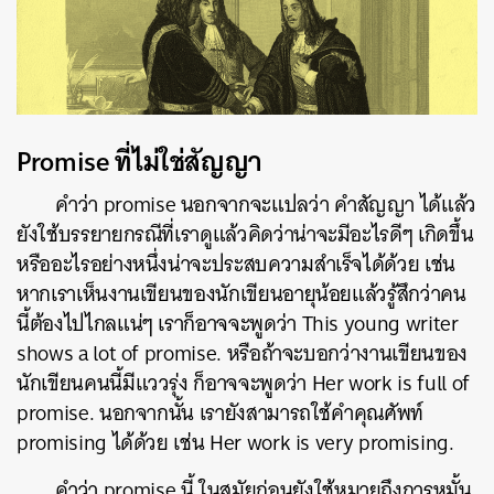
ค้นหา
Promise ที่ไม่ใช่สัญญา
SHARE
TWEET
LINE
EMAIL
คำว่า promise นอกจากจะแปลว่า คำสัญญา ได้แล้ว
ยังใช้บรรยายกรณีที่เราดูแล้วคิดว่าน่าจะมีอะไรดีๆ เกิดขึ้น
หรืออะไรอย่างหนึ่งน่าจะประสบความสำเร็จได้ด้วย เช่น
หากเราเห็นงานเขียนของนักเขียนอายุน้อยแล้วรู้สึกว่าคน
นี้ต้องไปไกลแน่ๆ เราก็อาจจะพูดว่า This young writer
shows a lot of promise. หรือถ้าจะบอกว่างานเขียนของ
นักเขียนคนนี้มีแววรุ่ง ก็อาจจะพูดว่า Her work is full of
promise. นอกจากนั้น เรายังสามารถใช้คำคุณศัพท์
promising ได้ด้วย เช่น Her work is very promising.
คำว่า promise นี้ ในสมัยก่อนยังใช้หมายถึงการหมั้น