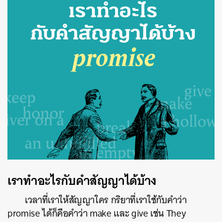
เราทำอะไรกับคำสัญญาได้บ้าง
เวลาที่เราให้สัญญาใคร กริยาที่เราใช้กับคำว่า
promise ได้ก็คือคำว่า make และ give เช่น They