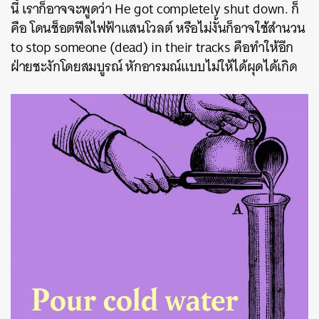
นี้ เราก็อาจจะพูดว่า He got completely shut down. ก็
คือ โดนช็อตฟีลไฟฟ้าแสนโวลต์ หรือไม่งั้นก็อาจใช้สำนวน
to stop someone (dead) in their tracks คือทำให้อีก
ฝ่ายชะงักโดยสมบูรณ์ หักอารมณ์แบบไม่ให้ได้ผุดได้เกิด
ค้นหา
SHARE
TWEET
LINE
EMAIL