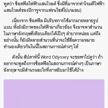
พูดว่า ช็อตฟีลไฟฟ้าแสนโวลต์ ซึ่งมีที่มาจากท่าโจมตีไฟฟ้า
แสนโวลต์ของปิกาจูจากแฟรนไชส์โปเกมอน)
เนื่องจาก ช็อตฟีล มีบริบทการใช้มากมายหลายรูป
แบบ ทั้งยังมีภาพของไฟฟ้ามาเกี่ยวข้อง จึงอาจหาสำนวน
ในภาษาอังกฤษที่เทียบเคียงได้เป๊ะๆ ลำบากหน่อย แต่ถึง
อย่างนั้น ก็ยังมีหลายสำนวนที่น่าจะใช้สื่อความหมาย
ทำนองเดียวกันในนี้ในสถานการณ์ต่างๆ ได้
ดังนั้น สัปดาห์นี้ Word Odyssey จะขอพาไปดูว่า ถ้า
อยากจะพูดถึงการช็อตฟีลในสถานการณ์ต่างๆ เป็นภาษา
อังกฤษ จะมีสำนวนอะไรที่เราหยิบมาใช้ได้บ้าง