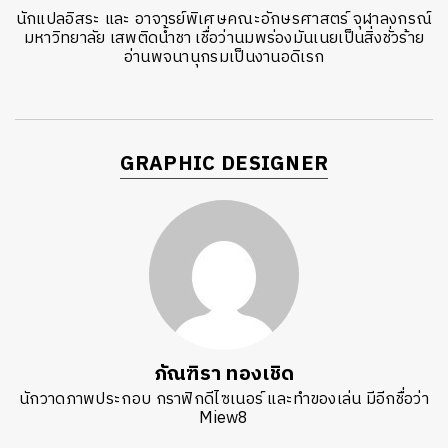
นักแปลอิสระ และ อาจารย์พิเศษคณะอักษรศาสตร์ จุฬาลงกรณ์
มหาวิทยาลัย เสพติดน้ำชา เชื่อว่านมพร่องมันเนยเป็นสิ่งชั่วร้าย
อ่านพจนานุกรมเป็นงานอดิเรก
GRAPHIC DESIGNER
ภัณฑิรา ทองเชิด
นักวาดภาพประกอบ กราฟิกดีไซเนอร์ และทำของเล่น มีอีกชื่อว่า
Miew8