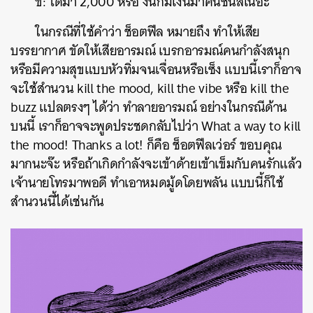
ข: ได้มา 2,000 หรอ งั้นก็มีเงินมาคืนชั้นสิเนอะ
ในกรณีที่ใช้คำว่า ช็อตฟีล หมายถึง ทำให้เสีย
บรรยากาศ ขัดให้เสียอารมณ์ เบรกอารมณ์คนกำลังสนุก
หรือมีความสุขแบบหัวทิ่มจนเจื่อนหรือเซ็ง แบบนี้เราก็อาจ
จะใช้สำนวน kill the mood, kill the vibe หรือ kill the
buzz แปลตรงๆ ได้ว่า ทำลายอารมณ์ อย่างในกรณีด้าน
บนนี้ เราก็อาจจะพูดประชดกลับไปว่า What a way to kill
the mood! Thanks a lot! ก็คือ ช็อตฟีลเว่อร์ ขอบคุณ
มากนะจ๊ะ หรือถ้าเกิดกำลังจะเข้าด้ายเข้าเข็มกับคนรักแล้ว
เจ้านายโทรมาพอดี ทำเอาหมดมู้ดโดยพลัน แบบนี้ก็ใช้
สำนวนนี้ได้เช่นกัน