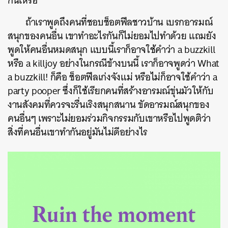
กันเหรอ
ถ้าเราพูดถึงคนที่ชอบช็อตฟีลชาวบ้าน เบรกอารมณ์
สนุกของคนอื่น เขาทำอะไรกันก็ไม่ยอมไปทำด้วย แถมยัง
พูดให้คนอื่นหมดสนุก แบบนี้เราก็อาจใช้คำว่า a buzzkill
หรือ a killjoy อย่างในกรณีข้างบนนี้ เราก็อาจพูดว่า What
a buzzkill! ก็คือ ช็อตฟีลเก่งจังแม่ หรือไม่ก็อาจใช้คำว่า a
party pooper ซึ่งก็ใช้เรียกคนที่สร้างอารมณ์ขุ่นมัวให้กับ
งานสังคมที่ควรจะรื่นเริงสนุกสนาน ขัดอารมณ์สนุกของ
คนอื่นๆ เพราะไม่ยอมร่วมกิจกรรมกับเขาหรือไปพูดติว่า
สิ่งที่คนอื่นเขาทำกันอยู่มันไม่ดีอย่างไร