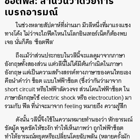
ช็อตฟีล: สำนวนว่าด้วยการ
เบรกอารมณ์
ในช่วงหลายสัปดาห์ที่ผ่านมา มีวลีหนึ่งที่มาแรงแซง
ทางโค้ง ไม่ว่าจะไถฟีดไหนในโลกอินเทอร์เน็ตก็ต้องพบ
เจอ นั่นก็คือ ‘ช็อตฟีล’
ถึงแม้ว่าส่วนประกอบในวลีนี้จะแลดูมาจากภาษา
อังกฤษทั้งสองส่วน แต่วลีนี้ไม่ได้มีต้นกำเนิดในภาษา
อังกฤษ แต่เป็นความสร้างสรรค์ทางภาษาของคนไทยเอง
คือนำคำว่า ช็อต แบบไฟฟ้าช็อต (ซึ่งว่ากันว่ามาจาก
short circuit หรือไฟฟ้าลัดวงจร ส่วนโดนไฟฟ้าช็อต ใน
ภาษาอังกฤษใช้ electric shock หรือ electrocution) มา
รวมกับ ฟีล ที่น่าจะมาจาก feeling หมายถึง ความรู้สึก
ดังนั้น วลีนี้จึงใช้ในความหมายทำนองว่า หักอารมณ์
ขัดมู้ด พูดขัดให้ชะงัก ทำให้เห็นภาพว่า ถูกไฟฟ้าช็อต
ทำให้อารมณ์หยุดหรือเปลี่ยนโดยฉับพลัน (หลายครั้งมัก