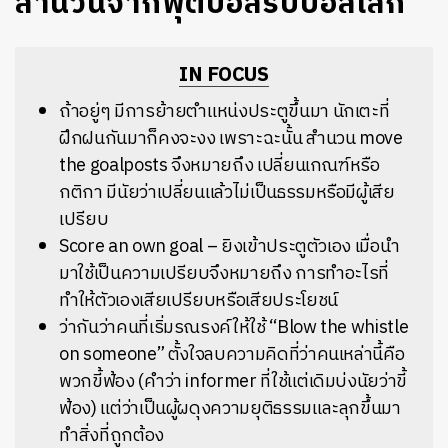
สำนวนจากฟุตบอลรับบอลโลก
IN FOCUS
ถ้าอยู่ๆ มีการย้ายตำแหน่งประตูขึ้นมา นักเตะที่
ฝึกฝนกันมาก็คงจะงง เพราะฉะนั้น สำนวน move
the goalposts จึงหมายถึง เปลี่ยนเกณฑ์หรือ
กติกา มีนัยว่าเปลี่ยนแล้วไม่เป็นธรรมหรือมีผู้เสีย
เปรียบ
Score an own goal – ยิงเข้าประตูตัวเอง เมื่อนำ
มาใช้เป็นความเปรียบจึงหมายถึง การทำอะไรที่
ทำให้ตัวเองเสียเปรียบหรือเสียประโยชน์
ว่ากันว่าคนที่เริ่มรณรงค์ให้ใช้ “Blow the whistle
on someone” ตั้งใจลบความคิดที่ว่าคนเหล่านี้คือ
พวกขี้ฟ้อง (คำว่า informer ที่ใช้แต่เดิมบ่งนัยว่าขี้
ฟ้อง) แต่ว่าเป็นผู้ผดุงความยุติธรรมและลุกขึ้นมา
ทำสิ่งที่ถูกต้อง