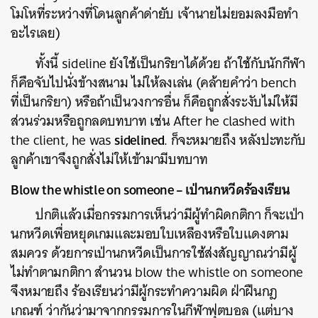
โมโหที่ระหว่างที่โดนลูกค้าด่ายับ เจ้านายไม่ยอมลงมือทำ
อะไรเลย)
ทั้งนี้ sideline ยังใช้เป็นกริยาได้ด้วย ถ้าใช้กับนักกีฬา
ก็คือจับไปนั่งข้างสนาม ไม่ให้ลงเล่น (คล้ายคำว่า bench
ที่เป็นกริยา) หรือถ้าเป็นวงการอื่น ก็คือถูกสั่งระงับไม่ให้มี
ส่วนร่วมหรือถูกลดบทบาท เช่น After he clashed with
sidelined
the client, he was
. ก็จะหมายถึง หลังปะทะกับ
ลูกค้าเขาจึงถูกสั่งไม่ให้เข้ามามีบทบาท
Blow the whistle on someone – เป่านกหวีดร้องเรียน
ปกติแล้วเมื่อกรรมการเห็นว่ามีผู้ทำผิดกติกา ก็จะเป่า
นกหวีดเพื่อหยุดเกมและมอบใบเหลืองหรือใบแดงตาม
สมควร ด้วยการเป่านกหวีดเป็นการใช้ส่งสัญญาณว่ามีผู้
ไม่ทำตามกติกา สำนวน blow the whistle on someone
จึงหมายถึง ร้องเรียนว่ามีผู้กระทำความผิด ฝ่าฝืนกฎ
เกณฑ์ ว่ากันว่ามาจากกรรมการในกีฬาฟุตบอล (แต่บาง