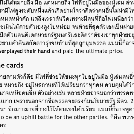
นี้ไม่ได้หมายถึง มือ แต่หมายถึง ไพ่ที่อยู่ในมือของผู้เล่น ส
SHARE
TWEET
LINE
EMAIL
ามีไพ่สูงระดับหนึ่งแล้วเกิดย่ามใจว่าคิดว่าคนอื่นไม่น่ามีไพ่
หมดหน้าตัก แต่ถึงเวลาดันวืดเพราะมีคนที่ถือไพ่เหนือกว่า 
เมินไม้ตายตัวเองสูงไปหน่อย จนท้ายที่สุดตัวเองเป็นฝ่ายเ
ปิดตัวแคนดิเดตนายกรัฐมนตรีและคิดว่าต้องเอาทุกฝ่ายอยู่
รยามค่ำคืนสกัดดาวรุ่งจนท้ายที่สุดถูกยุบพรรค แบบนี้ก็อ
verplayed their hand
and paid the ultimate price.
he cards
ามตัวก็คือ มีไพ่ที่ช่วยให้ชนะทุกใบอยู่ในมือ ผู้เล่นคนอื่
รย หมายถึง อยู่ในสถานะที่ได้เปรียบกว่าทุกคน ควบคุมได้
าจเหนือคนอื่น ตัวอย่างเช่น หลายฝ่ายอาจบอกว่าพรรคพล
ื่นมาก เพราะนอกจากชื่อพรรคจะตรงกับนโยบายรัฐ มีสว.
ื่นๆ อีกมากมายที่วางไว้ให้ตนเองได้เปรียบ แบบนี้ก็อาจพูด
 to be an uphill battle for the other parties.
ก็คือ พรรค
นคอ