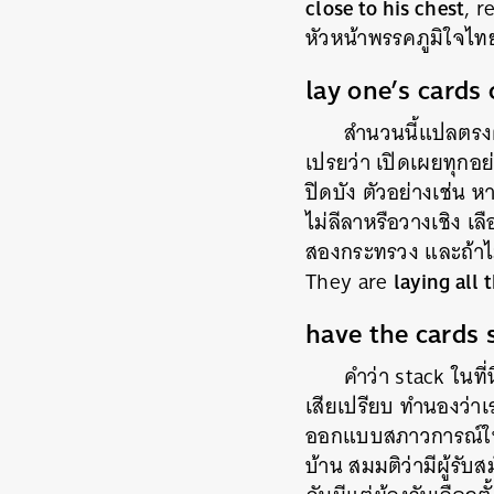
close to his chest
, r
หัวหน้าพรรคภูมิใจไท
lay one’s cards 
สำนวนนี้แปลตรงต
เปรยว่า เปิดเผยทุกอย
ปิดบัง ตัวอย่างเช่น 
ไม่ลีลาหรือวางเชิง 
สองกระทรวง และถ้าไ
laying all 
They are
have the cards 
คำว่า
stack
ในที
เสียเปรียบ
ทำนองว่าเร
ออกแบบสภาวการณ์ให้เ
บ้าน สมมติว่ามีผู้รั