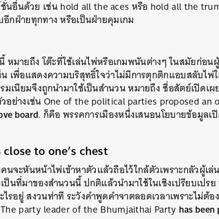
ชั่นอื่นด้วย เช่น
hold all the aces
หรือ
hold all the tru
ยบอีกฝ่ายทุกทาง หรือเป็นฝ่ายคุมเกม
่นี้ หมายถึง โต๊ะที่ใช้เล่นไพ่หรือเกมพนันต่างๆ ในสมัยก่อนผ
 เห็น เพื่อแสดงความบริสุทธิ์ใจว่าไม่มีการตุกติกแอบสลับไพ่ใ
รรมเนียมจึงถูกนำมาใช้เป็นสำนวน หมายถึง ซื่อสัตย์เปิดเ
ตัวอย่างเช่น
One of the political parties proposed an 
ove board
.
ก็คือ พรรคการเมืองหนึ่งเสนอนโยบายข้อมูลเปิ
 close to one’s chest
นจะหันหน้าไพ่เข้าหาตัวแล้วถือไว้ใกล้ตัวเพราะกลัวผู้เล่นค
องเป็นที่มาของสำนวนนี้ ปกติแล้วนำมาใช้ในเชิงเปรียบเปรย
นอะไรอยู่ สงวนท่าที ระวังคำพูดคำจาตลอดเวลาเพราะไม่ต้องก
has been 
น
The party leader of the Bhumjaithai Party