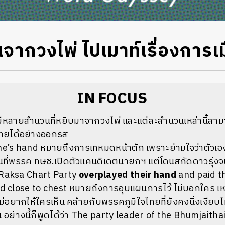
จากวงไพ่ ไปเมาท์เรื่องการเ
IN FOCUS
หลายสำนวนที่หยิบมาจากวงไพ่ และแต่ละสำนวนเหล่านี้สาม
ทยได้อย่างออกรส
ne’s hand หมายถึงการเทหมดหน้าตัก เพราะย่ามใจว่าตัวเองม
อนที่พรรค ทษช.เปิดตัวแคนดิเดตนายกฯ แต่โดนสกัดดาวรุ่ง
i Raksa Chart Party
overplayed their hand
and paid th
rd close to chest หมายถึงการอุบแผนการไว้ ไม่บอกใคร เหม
ม่อยากให้ใครเห็น คล้ายกับพรรคภูมิใจไทยที่ยังคงนิ่งเงียบไ
น อย่างนี้ก็พูดได้ว่า The party leader of the Bhumjaitha