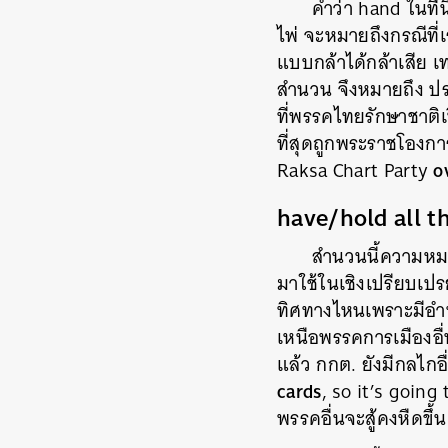
คำว่า
hand
ในที่
ไพ่ จะหมายถึงกรณีที่เร
แบบกล้าได้กล้าเสีย เท
สำนวน จึงหมายถึง ประ
ที่พรรคไทยรักษาชาติเ
ที่สุดถูกพระราชโองกา
o
Raksa Chart Party
have/hold all t
สำนวนนี้ความหมายต
มาใช้ในเชิงเปรียบเป
ทิศทางไหนเพราะมีอำน
เหนือพรรคการเมืองอ
แล้ว กกต. ยังมีกลไกอ
cards
, so it’s going
พรรคอื่นจะสู้คงหืดขึ้