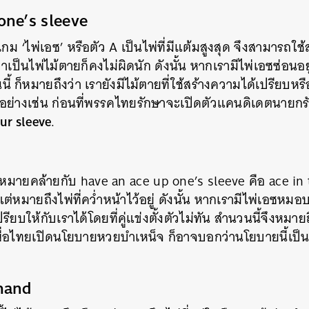
one’s sleeve
ม ‘ไพ่เอซ’ หรือตัว A เป็นไพ่ที่มีแต้มสูงสุด จึงสามารถใช
่าเป็นไพ่ไม้ตายก็คงไม่ผิดนัก ดังนั้น หากเรามีไพ่เอซซ่อน
ก็หมายถึงว่า เรายังมีไม้ตายที่ใช้สร้างความได้เปรียบหรือป
วอย่างเช่น
ก่อนที่พรรคไทยรักษาจะเปิดตัวแคนดิเดตนายกรัฐ
ur sleeve
.
มหมายคล้ายกับ
have an ace up one’s sleeve
คือ
ace in
 แต่หมายถึงไพ่ที่คว่ำหน้าไว้อยู่ ดังนั้น หากเรามีไพ่เอซหมอบ
ียบให้กับเราได้โดยที่คู่แข่งตั้งตัวไม่ทัน สำนวนนี้จึงหมาย
เพื่อไทยเปิดนโยบายหวยบำเหน็จ ก็อาจบอกว่านโยบายนี้เป็
 hand
นหา