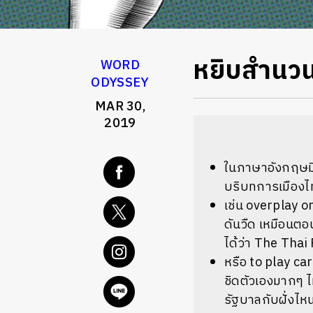
หยิบสำนวน
WORD
ODYSSEY
MAR 30,
2019
ในภาษาอังกฤษมี
บริบทการเมืองไ
เช่น overplay o
ดันวืด เหมือนต
ได้ว่า The Tha
หรือ to play ca
ชิดตัวเองมากๆ ไ
รัฐบาลกับฝั่งไห