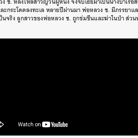
ลวง ช. หลงใหลสาวญวนผู้หนึ่ง จึงจับเธอมาเป็นนางบำเรอ
และกระโดดลงทะเล หลายปีผ่านมา พ่อหลวง ช. มีภรรยาแล
SHARE
TWEET
LINE
EMAIL
นจริง ลูกสาวของพ่อหลวง ช. ถูกข่มขืนและฆ่าในป่า ส่วนพ