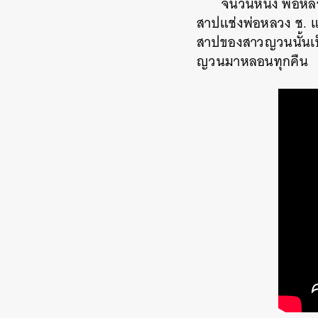
จนวันหนึ่ง พ่อห
สาปแช่งพ่อหลวง ช. 
สาปของสาวญวนนั้นเป็
ญวนมาหลอนทุกคืน