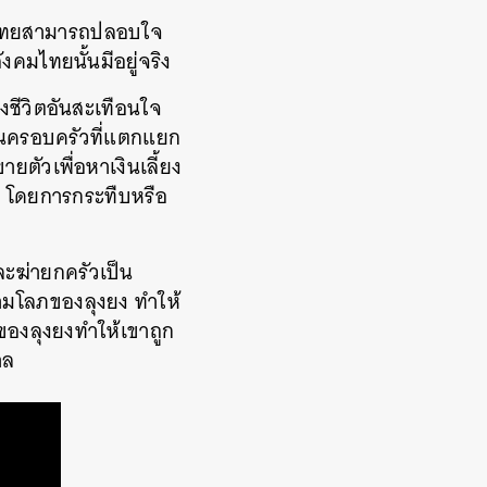
่คนไทยสามารถปลอบใจ
คมไทยนั้นมีอยู่จริง
ถึงชีวิตอันสะเทือนใจ
าในครอบครัวที่แตกแยก
ยตัวเพื่อหาเงินเลี้ยง
 โดยการกระทืบหรือ
ละฆ่ายกครัวเป็น
วามโลภของลุงยง ทำให้
มของลุงยงทำให้เขาถูก
าล