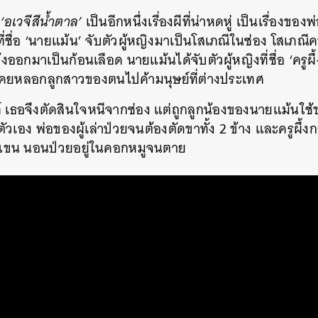
‘อเวจีสีน้ำตาล’
เป็นอีกหนึ่งเรื่องผีที่น่าหดหู่ เป็นเรื่องของพ่
ยที่ชื่อ ‘นายแม้น’ จับตัวผู้หญิงมาเป็นโสเภณีในซ่อง โสเภณี
กมาเป็นก้อนเลือด นายแม้นได้จับตัวผู้หญิงที่ชื่อ ‘ครูผึ้
อเคยหลอกลูกสาวของตนไปค้ามนุษย์​ที่ต่างประเทศ​
ครรภ์ เธอจึงตัดสินใจหนีจากซ่อง แต่ถูกลูกน้องของนายแม้นใช
วเอง พ่อของผู้เล่าป่วยจนต้องตัดขาทั้ง 2 ข้าง และครูผึ้ง
ดแขน นอนป่วยอยู่ในคอกหมูจนตาย