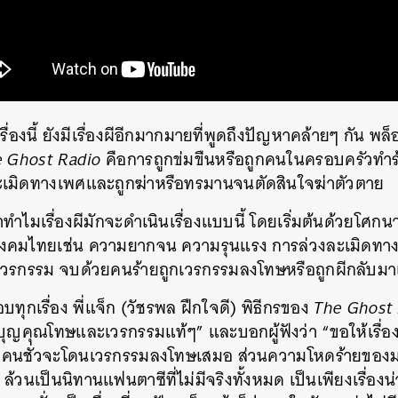
่องนี้ ยังมีเรื่องผีอีกมากมายที่พูดถึงปัญหาคล้ายๆ กัน พล็อต
 Ghost Radio
คือการถูกข่มขืนหรือถูกคนในครอบครัวทำ
่วงละเมิดทางเพศและถูกฆ่าหรือทรมานจนตัดสินใจฆ่าตัวตาย
ทำไมเรื่องผีมักจะดำเนินเรื่องแบบนี้ โดยเริ่มต้นด้วยโศกนา
สังคมไทยเช่น ความยากจน ความรุนแรง การล่วงละเมิดทาง
องเวรกรรม จบด้วยคนร้ายถูกเวรกรรมลงโทษหรือถูกผีกลับมา
ุกเรื่อง พี่แจ็ก (วัชรพล ฝึกใจดี) พิธีกรของ
The Ghost
ปบุญคุณโทษและเวรกรรมแท้ๆ” และบอกผู้ฟังว่า “ขอให้เรื่องน
่า คนชั่วจะโดนเวรกรรมลงโทษเสมอ ส่วนความโหดร้ายของม
 ล้วนเป็นนิทานแฟนตาซีที่ไม่มีจริงทั้งหมด เป็นเพียงเรื่องน่า