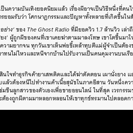
็นความบันเทิงยอดนิยมแล้ว เรื่องผีอาจเป็นวิธีหนึ่งที
ารยอมรับว่า โศกนาฏกรรมและปัญหาทั้งหลายที่เกิดขึ้นในสัง
อย่าง’
ของ
The Ghost Radio
ที่มียอดวิว 1.7 ล้านวิว เล่า
 ‘ยง’ ผู้ถูกผีของคนที่เขาเคยฆ่าตามมาลงโทษ เขาโตขึ้นม
ามยากจน ทุกวันเขาเห็นพ่อขี้เหล้าทุบตีแม่ผู้จำเป็นต้องขา
เขาทนไม่ไหวและหนีจากบ้านไปรับงานเป็นคนคุมงานบนเรือ
ดสินใจทำธุรกิจค้ายาเสพติดและได้ฆ่าตัดตอน เผานั่งยาง แ
แล้วต้องหนีไปทำงานค้าเนื้อสุนัขในภาคอีสาน วันหนึ่งค
อข่มขืนลูกสาวของตัวเองเพื่อขายออนไลน์ ในที่สุด เวรกรร
และต้องถูกผีตามมาหลอกหลอนให้เขาทุกข์ทรมานไปตลอดก