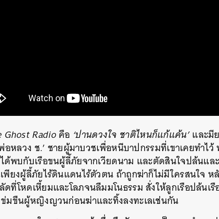
e Ghost Radio
คือ
‘ปานดวงใจ ชาติไหนก็แก้แค้น’
และมีย
ง ‘พ่อหลวง ช.’ ชายผู้มาบวชเพื่อหนีบาปกรรมที่เขาเคยทำไว้
ได้พบกับเรือขนผู้ลี้ภัยจากเวียดนาม และตัดสินใจปล้นและ
พียงผู้ลี้ภัยไร้ดินแดนไร้ตัวตน ถ้าถูกฆ่าก็ไม่มีใครสนใจ ห
ัดที่โหดเหี้ยมและโลภจนลืมมโนธรรม สั่งให้ลูกเรือปล้นเ
ข่มขืนผู้หญิงญวนก่อนฆ่าและทิ้งลงทะเลเช่นกัน
นหา