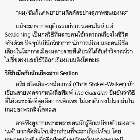
ค้นหา
“ผม/ฉันก็แค่พยายามดิสคัสอย่างสุภาพชนเองนะ”
SHARE
TWEET
LINE
EMAIL
แม้จะมาจากพฤติกรรมก่อกวนออนไลน์ แต่
Sealioning เป็นกลวิธีที่หลายคนใช้เวลาถกเถียงในชีวิต
จริงด้วย ปัจจุบันมีนักวิชาการ นักการเมือง และคนมีชื่อ
เสียงในโลกการเมืองหลายรายทีเดียวที่ได้รับคำวิจารณ์ว่า
ไม่ซื่อตรงและใช้วิธีถกเถียงแบบสิงโตทะเล
วิธีรับมือกับนักเถียงสาย Sealion
คริส สโตเคิล-วอล์คเกอร์ (Chris Stokel-Walker) นัก
เขียนสายเทคจากหนังสือพิมพ์
The Guardian
ยืนยันว่าวิธี
ที่ได้ผลชะงัดที่สุดคือการเพิกเฉย ไม่เอาตัวเองไปลงเล่นใน
เกมของพวกสิงโตทะเล
อาจฟังดูยากเพราะหลายคนมักรู้สึกเหมือนตัวเองอาจ
‘แพ้’ หากตัดสินใจบล็อกก่อนที่จะถกเถียงให้จบ โดย
เฉพาะอย่างยิ่งเมื่ออีกฝ่ายยังคงรักษาโทนสุภาพและมี