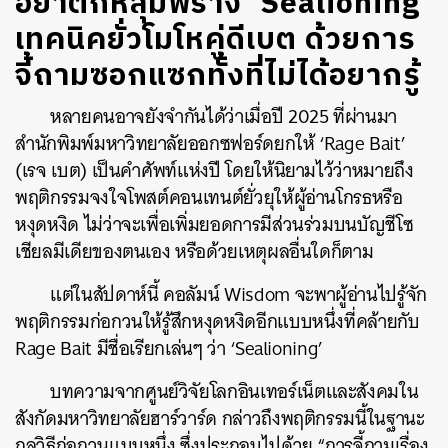
อย่าตกหลุมพราง ‘Sealioning’
เทคนิคยั่วโมโหคู่ดีเบต ด้วยการ
จี้ถามซอกแซกทั้งที่ไม่ได้อยากรู้
หลายคนอาจยังจำกันได้ว่าเมื่อปี 2025 ที่ผ่านมา
สำนักพิมพ์มหาวิทยาลัยออกซฟอร์ดยกให้ ‘Rage Bait’
(เรจ เบต) เป็นคำศัพท์แห่งปี โดยให้นิยามไว้ว่าหมายถึง
พฤติกรรมจงใจโพสต์คอนเทนต์ยั่วยุให้ผู้อ่านโกรธหรือ
หงุดหงิด ไม่ว่าจะเพื่อเพิ่มยอดการมีส่วนร่วมบนบัญชีโซ
เชียลมีเดียของตนเอง หรือด้วยเหตุผลอื่นใดก็ตาม
แต่ในสัปดาห์นี้ คอลัมน์ Wisdom จะพาผู้อ่านไปรู้จัก
พฤติกรรมก่อกวนให้รู้สึกหงุดหงิดอีกแบบหนึ่งที่คล้ายกับ
Rage Bait มีชื่อเรียกเล่นๆ ว่า ‘Sealioning’
บทความจากศูนย์วิจัยโลกอินเทอร์เน็ตและสังคมใน
สังกัดมหาวิทยาลัยฮาร์วาร์ด กล่าวถึงพฤติกรรมนี้ในฐานะ
กลวิธีก่อกวนแบบหนึ่ง ซึ่งประกอบไปด้วย “การจี้ถามเรื่อง