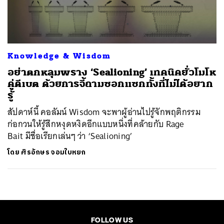
ค้นหา
SHARE
TWEET
LINE
EMAIL
Knowledge & Wisdom
อย่าตกหลุมพราง ‘Sealioning’ เทคนิคยั่วโมโห
คู่ดีเบต ด้วยการจี้ถามซอกแซกทั้งที่ไม่ได้อยาก
รู้
สัปดาห์นี้ คอลัมน์ Wisdom จะพาผู้อ่านไปรู้จักพฤติกรรม
ก่อกวนให้รู้สึกหงุดหงิดอีกแบบหนึ่งที่คล้ายกับ Rage
Bait มีชื่อเรียกเล่นๆ ว่า ‘Sealioning’
โดย
ศิรอักษร จอมใบหยก
FOLLOW US