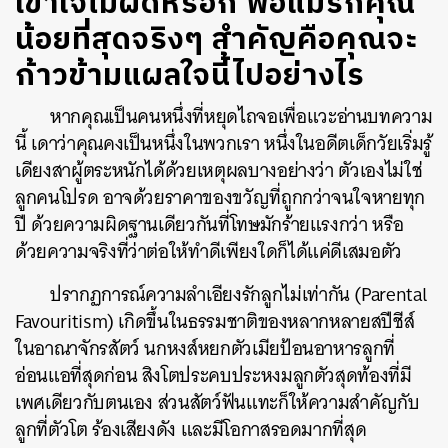
เข้าใจไม่ผิดหรอก พ่อแม่รักคุณ
น้อยที่สุดจริงๆ สำคัญคือคุณจะ
ก้าวข้ามแผลใจนี้ไปอย่างไร
หากคุณเป็นคนหนึ่งที่หยุดไถจอเพื่อแวะอ่านบทความ
นี้ เดาว่าคุณคงเป็นหนึ่งในพวกเรา หนึ่งในอดีตเด็กวัยเริ่มรู้
เดียงสาผู้ตระหนักได้ด้วยเหตุผลบางอย่างว่า ตัวเองไม่ใช่
ลูกคนโปรด อาจด้วยราคาของขวัญที่ถูกกว่าจนใจหายทุก
ปี ด้วยความผิดฐานเดียวกันที่โทษมักร้ายแรงกว่า หรือ
ด้วยความจริงที่ว่าต่อให้ทำดีเพียงใดก็ได้แค่ดีเสมอตัว
ปรากฏการณ์ความลำเอียงรักลูกไม่เท่ากัน (Parental
Favouritism) เกิดขึ้นในธรรมชาติของหลากหลายสปีชีส์
ในอาณาจักรสัตว์ นกหงส์หยกตัวเมียป้อนอาหารลูกที่
อ่อนแอที่สุดก่อน สิงโตประคบประหงมลูกตัวสุดท้องที่มี
เพศเดียวกับตนเอง ส่วนสัตว์ฟันแทะก็ให้ความสำคัญกับ
ลูกที่ตัวโต ร้องเสียงดัง และมีโอกาสรอดมากที่สุด