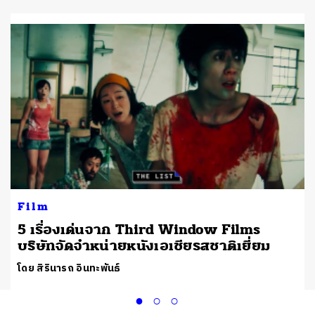
Film
5 เรื่องเด่นจาก Third Window Films
บริษัทจัดจำหน่ายหนังเอเชียรสชาติเยี่ยม
โดย สิรินารถ อินทะพันธ์