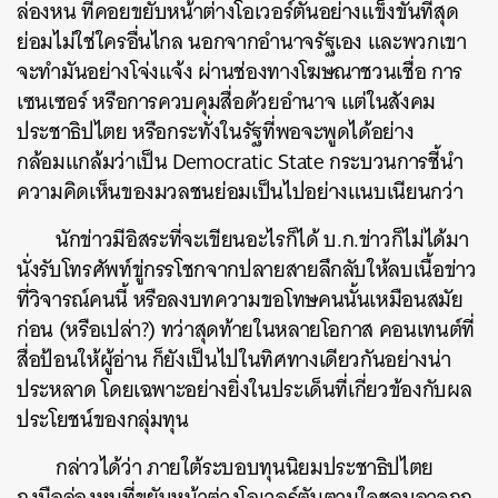
ล่องหน ที่คอยขยับหน้าต่างโอเวอร์ตันอย่างแข็งขันที่สุด
ย่อมไม่ใช่ใครอื่นไกล นอกจากอำนาจรัฐเอง และพวกเขา
จะทำมันอย่างโจ่งแจ้ง ผ่านช่องทางโฆษณาชวนเชื่อ การ
เซนเซอร์ หรือการควบคุมสื่อด้วยอำนาจ แต่ในสังคม
ประชาธิปไตย หรือกระทั่งในรัฐที่พอจะพูดได้อย่าง
กล้อมแกล้มว่าเป็น Democratic State กระบวนการชี้นำ
ความคิดเห็นของมวลชนย่อมเป็นไปอย่างแนบเนียนกว่า
นักข่าวมีอิสระที่จะเขียนอะไรก็ได้ บ.ก.ข่าวก็ไม่ได้มา
นั่งรับโทรศัพท์ขู่กรรโชกจากปลายสายลึกลับให้ลบเนื้อข่าว
ที่วิจารณ์คนนี้ หรือลงบทความขอโทษคนนั้นเหมือนสมัย
ก่อน (หรือเปล่า?) ทว่าสุดท้ายในหลายโอกาส คอนเทนต์ที่
สื่อป้อนให้ผู้อ่าน ก็ยังเป็นไปในทิศทางเดียวกันอย่างน่า
ประหลาด โดยเฉพาะอย่างยิ่งในประเด็นที่เกี่ยวข้องกับผล
ประโยชน์ของกลุ่มทุน
กล่าวได้ว่า ภายใต้ระบอบทุนนิยมประชาธิปไตย
ถุงมือล่องหนที่ขยับหน้าต่างโอเวอร์ตันตามใจชอบอาจถูก