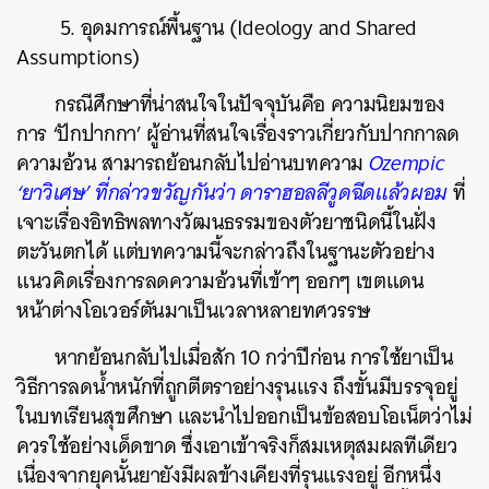
5. อุดมการณ์พื้นฐาน (Ideology and Shared
Assumptions)
กรณีศึกษาที่น่าสนใจในปัจจุบันคือ ความนิยมของ
การ ‘ปักปากกา’ ผู้อ่านที่สนใจเรื่องราวเกี่ยวกับปากกาลด
ความอ้วน สามารถย้อนกลับไปอ่านบทความ
Ozempic
‘ยาวิเศษ’ ที่กล่าวขวัญกันว่า ดาราฮอลลีวูดฉีดแล้วผอม
ที่
เจาะเรื่องอิทธิพลทางวัฒนธรรมของตัวยาชนิดนี้ในฝั่ง
ตะวันตกได้ แต่บทความนี้จะกล่าวถึงในฐานะตัวอย่าง
แนวคิดเรื่องการลดความอ้วนที่เข้าๆ ออกๆ เขตแดน
หน้าต่างโอเวอร์ตันมาเป็นเวลาหลายทศวรรษ
หากย้อนกลับไปเมื่อสัก 10 กว่าปีก่อน การใช้ยาเป็น
วิธีการลดน้ำหนักที่ถูกตีตราอย่างรุนแรง ถึงขั้นมีบรรจุอยู่
ในบทเรียนสุขศึกษา และนำไปออกเป็นข้อสอบโอเน็ตว่าไม่
ควรใช้อย่างเด็ดขาด ซึ่งเอาเข้าจริงก็สมเหตุสมผลทีเดียว
เนื่องจากยุคนั้นยายังมีผลข้างเคียงที่รุนแรงอยู่ อีกหนึ่ง