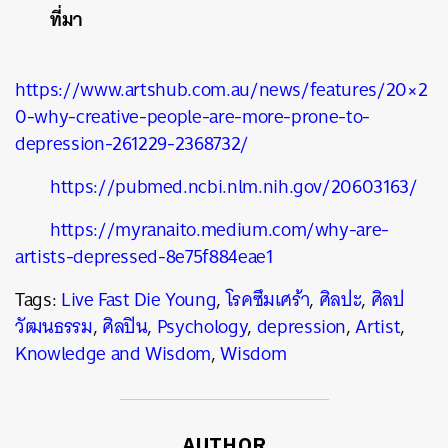
ที่มา
https://www.artshub.com.au/news/features/20×2
0-why-creative-people-are-more-prone-to-
depression-261229-2368732/
https://pubmed.ncbi.nlm.nih.gov/20603163/
https://myranaito.medium.com/why-are-
artists-depressed-8e75f884eae1
Tags:
Live Fast Die Young
,
โรคซึมเศร้า
,
ศิลปะ
,
ศิลป
วัฒนธรรม
,
ศิลปิน
,
Psychology
,
depression
,
Artist
,
Knowledge and Wisdom
,
Wisdom
AUTHOR