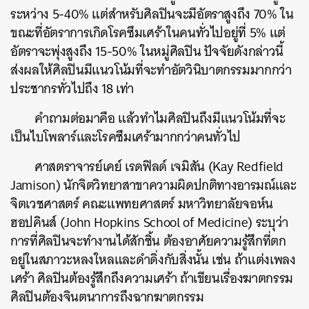
ระหว่าง 5-40% แต่สำหรับศิลปินจะมีอัตราสูงถึง 70% ใน
ขณะที่อัตราการเกิดโรคซึมเศร้าในคนทั่วไปอยู่ที่ 5% แต่
อัตราจะพุ่งสูงถึง 15-50% ในหมู่ศิลปิน ปัจจัยดังกล่าวนี้
ส่งผลให้ศิลปินมีแนวโน้มที่จะทำอัตวินิบาตกรรมมากกว่า
ประชากรทั่วไปถึง 18 เท่า
คำถามต่อมาคือ แล้วทำไมศิลปินถึงมีแนวโน้มที่จะ
เป็นไบโพลาร์และโรคซึมเศร้ามากกว่าคนทั่วไป
ศาสตราจารย์เคย์ เรดฟิลด์ เจมิสัน (
Kay Redfield
Jamison) นักจิตวิทยาสาขาความผิดปกติทางอารมณ์และ
จิตเวชศาสตร์ คณะแพทยศาสตร์ มหาวิทยาลัยจอห์น
ฮอปคินส์ (John Hopkins School of Medicine) ระบุว่า
การที่ศิลปินจะทำงานได้สักชิ้น ต้องอาศัยความรู้สึกที่ตก
อยู่ในสภาวะหลงใหลและดำดิ่งกับสิ่งนั้น เช่น ถ้าแต่งเพลง
เศร้า ศิลปินต้องรู้สึกถึงความเศร้า ถ้าเขียนเรื่อง
ฆาตกรรม
ศิลปินต้องจินตนาการถึงฉาก
ฆาตกรรม