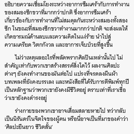
อธิบายความเชื่อมโยงระหว่างอาการซึมเศร้ากับการทำงาน
ของสมองซีกขวาที่มากกว่าปกติ ซึ่งอาการซึมเศร้า
เกี่ยวข้องกับการทำงานที่ไม่สมดุลกันระหว่างสมองทั้งสอง
ค้นหา
ซีก ในขณะที่สมองซีกขวาทำงานมากกว่าปกติ จะส่งผลให้
SHARE
TWEET
LINE
EMAIL
เกิดอารมณ์ด้านลบและความคิดในแง่ร้าย นำไปสู่
ความเครียด วิตกกังวล และอาการเจ็บป่วยที่สูงขึ้น
ไม่ว่าเหตุผลอะไรที่พลัดพรากศิลปินเหล่านั้นไป ไม่
สำคัญเท่ากับพวกเขาสร้างสรรค์สิ่งใดไว้ ผลงานศิลปะ
ต่างๆ ยังคงทำงานของมันต่อไป แปรงที่จรดลงผืนผ้า
บทเพลงที่ยังคงบรรเลง และหนังสือที่ได้รับการตีพิมพ์ทุกปี
เป็นหลักฐานว่าพวกเขายังคงมีชีวิตอยู่ ตราบเท่าที่เราเชื่อ
ว่าเขายังคงดำรงอยู่
ร่างกายของพวกเขาอาจเสื่อมสลายหายไป ทว่ากลับ
เป็นนิรันดร์ในจิตใจของผู้คน หรือนี่อาจเป็นที่มาของคำว่า
‘ศิลปะยืนยาว ชีวิตสั้น’