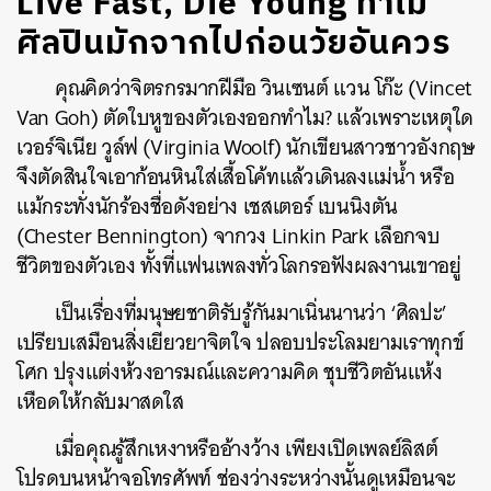
Live Fast, Die Young ทำไม
ศิลปินมักจากไปก่อนวัยอันควร
คุณคิดว่าจิตรกรมากฝีมือ วินเซนต์ แวน โก๊ะ (Vincet
Van Goh) ตัดใบหูของตัวเองออกทำไม? แล้วเพราะเหตุใด
เวอร์จิเนีย วูล์ฟ (Virginia Woolf) นักเขียนสาวชาวอังกฤษ
จึงตัดสินใจเอาก้อนหินใส่เสื้อโค้ทแล้วเดินลงแม่น้ำ หรือ
แม้กระทั่งนักร้องชื่อดังอย่าง เชสเตอร์ เบนนิงตัน
(Chester Bennington) จากวง
Linkin Park เลือกจบ
ชีวิตของตัวเอง ทั้งที่แฟนเพลงทั่วโลกรอฟังผลงานเขาอยู่
เป็นเรื่องที่มนุษยชาติรับรู้กันมาเนิ่นนานว่า ‘ศิลปะ’
เปรียบเสมือนสิ่งเยียวยาจิตใจ ปลอบประโลมยามเราทุกข์
โศก ปรุงแต่งห้วงอารมณ์และความคิด ชุบชีวิตอันแห้ง
เหือดให้กลับมาสดใส
เมื่อคุณรู้สึกเหงาหรืออ้างว้าง เพียงเปิดเพลย์ลิสต์
โปรดบนหน้าจอโทรศัพท์ ช่องว่างระหว่างนั้นดูเหมือนจะ