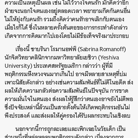
ความเป็นเหตุเป็นผล เช่น ไม่ไว้วางใจคนรัก มักคิดว่าอีก
ฝ่ายจะนอกใจตนเองอยู่ตลอดเวลา พยายามกีดกันคนอื่น
ไม่ให้ยุ่งกับคนรัก รวมถึงคิดว่าคนรักอาจเลิกกับตนเอง
เมื่อไรก็ได้ ซึ่งในหลายครั้งต้นตอของการกระทำดังกล่าว
เกิดจากการคิดมากไปเองโดยไม่มีข้อเท็จจริงมาประกอบ
เรื่องนี้ ซาบรินา โรมานอฟฟ์ (Sabrina Romanoff)
นักจิตวิทยาคลินิกจากมหาวิทยาลัยเยชิวา (
Yeshiva
University) ประเทศสหรัฐอเมริกา กล่าวว่า ผู้ที่มี
พฤติกรรมหึงหวงจนมากเกินไป อาจมีหลายสาเหตุที่บ่ม
เพาะนิสัยดังกล่าว อย่างเช่นความสัมพันธ์ที่ไม่ดีในอดีต ส่ง
ผลให้เกิดความกลัวต่อความสัมพันธ์ในปัจจุบัน การขาด
ความมั่นใจในตนเอง ส่งผลให้รู้สึกว่าตนเองอาจยังไม่ดีพอ
ซึ่งปัจจัยเหล่านี้ล้วนเป็นสารตั้งต้นให้เกิดพฤติกรรมอันไม่
พึงประสงค์ และส่งผลให้คู่ครองได้รับผลกระทบในเชิงลบ
นอกจากนี้การถูกละเลยและเพิกเฉยในวัยเด็ก เป็น
ส่วนหนึ่งที่หล่อหลอมพฤติกรรมดังกล่าว เนื่องจากการ