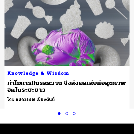
Knowledge & Wisdom
ทำไมการกินรสหวาน จึงส่งผลเสียต่อสุขภาพ
จิตในระยะยาว
โดย กนกวรรณ เชียงตันติ์