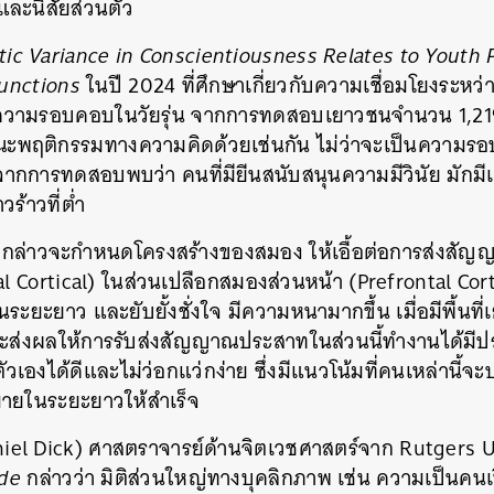
และนิสัยส่วนตัว
ic Variance in Conscientiousness Relates to Youth
unctions
ในปี 2024 ที่ศึกษาเกี่ยวกับความเชื่อมโยงระหว่
กับความรอบคอบในวัยรุ่น จากการทดสอบเยาวชนจำนวน 1,219
ณะพฤติกรรมทางความคิดด้วยเช่นกัน ไม่ว่าจะเป็นความ
ากการทดสอบพบว่า คนที่มียีนสนับสนุนความมีวินัย มักมีแ
วร้าวที่ต่ำ
งกล่าวจะกำหนดโครงสร้างของสมอง ให้เอื้อต่อการส่งสั
 Cortical) ในส่วนเปลือกสมองส่วนหน้า (Prefrontal Cortex
ะยะยาว และยับยั้งชั่งใจ มีความหนามากขึ้น เมื่อมีพื้นท
จะส่งผลให้การรับส่งสัญญาณประสาทในส่วนนี้ทำงานได้มีประ
เองได้ดีและไม่ว่อกแว่กง่าย ซึ่งมีแนวโน้มที่คนเหล่านี
หมายในระยะยาวให้สำเร็จ
aniel Dick) ศาสตราจารย์ด้านจิตเวชศาสตร์จาก Rutgers Un
de
กล่าวว่า มิติส่วนใหญ่ทางบุคลิกภาพ เช่น ความเป็นคนเ
นหา