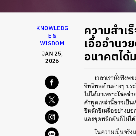
ความสำเร็จ
KNOWLEDG
E &
เอื้ออำนวย
WISDOM
อนาคตได้มา
JAN 25,
2026
เวลาเรานั่งฟังพอ
อิทธิพลด้านต่างๆ ประโ
ไม่ได้มาเพราะโชคช่ว
คำพูดเหล่านี้อาจเป็น
อิหลักอิเหลื่ออย่างบ
และจุดพลิกผันก็ไม่ได
ในความเป็นจริง