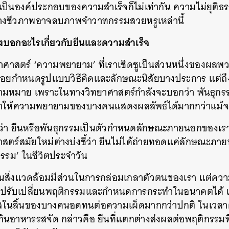
าเป็นองค์ประกอบของความสำเร็จก็ไม่เท่ากัน ความไม่ยุติธรร
างชีวภาพอาจลบภาพจำวาทกรรมสวยหรูเหล่านี้
งบอกอะไรเกี่ยวกับยีนและความสำเร็จ
ศาสตร์ ‘ความพยายาม’ ที่เราเชิดชูเป็นส่วนหนึ่งของผลพวง
คอยกำหนดรูปแบบวิธีคิดและลักษณะนิสัยบางประการ แต่ถึงอ
มหมาย เพราะในทางวิทยาศาสตร์กำลังจะบอกว่า พันธุกรร
ที่ทำให้ความพยายามของบางคนแสดงผลลัพธ์ได้มากกว่าแม้
ดีว่า ยีนหรือพันธุกรรมเป็นตัวกำหนดลักษณะภายนอกของเรา 
าสตร์สมัยใหม่ต่างบ่งชี้ว่า ยีนไม่ได้ถ่ายทอดแค่ลักษณะภาย
กรรม’ ในชีวิตประจำวัน
ัยด้านสิ่งแวดล้อมมีส่วนในการกล่อมเกลาตัวตนของเรา แต่ค
รถปรับเปลี่ยนพฤติกรรมและกำหนดการกระทำในอนาคตได้ 
รสในลิ้นของบางคนอดทนต่อความเผ็ดมากกว่าปกติ ในเวลาต
กินอาหารรสจัด กล่าวคือ ยีนที่แตกต่างส่งผลต่อพฤติกรรม