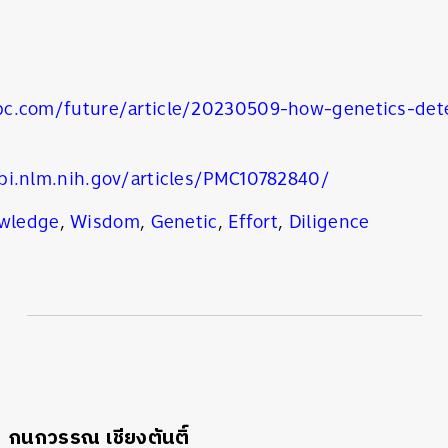
c.com/future/article/20230509-how-genetics-dete
bi.nlm.nih.gov/articles/PMC10782840/
wledge
,
Wisdom
,
Genetic
,
Effort
,
Diligence
กนกวรรณ เชียงตันติ์