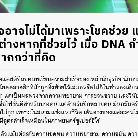
อาจไม่ได้มาเพราะโชคช่วย แต่ 
ต่างหากที่ช่วยไว้ เมื่อ DNA
กกว่าที่คิด
ดแคสต์ที่ถอดบทเรียนความสำเร็จของเหล่านักธุรกิจ นักการเ
ยคคลาสสิกที่มักถูกทิ้งท้ายไว้เสมอหรือไม่ก็ในทำนองเดียวก
ย’ แต่เป็นผลพวงจากความพยายาม การขวนขวาย และวินัยที่
เชื้อไฟชั้นดีสำหรับบางคน แต่สำหรับอีกหลายคน มันกลับสร้
อกไม่ถูก เพราะในสนามแข่งแห่งชีวิต เส้นทางของแต่ละคนไม่
้มีสูตรสำเร็จเหมือนในภาพยนตร์ซูเปอร์ฮีโร่
แล้วแม้แต่ระดับความอดทน ความพยายาม ความขยัน ความไ