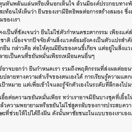
ุนหันพลันแล่นหรือเห็นอกเห็นใจ ล้วนมีองค์ประกอบทางพั
SHARE
TWEET
LINE
EMAIL
ี้สะท้อนให้เห็นว่า ยีนของเรามีอิทธิพลต่อการสร้างสมอง ซึ่ง
งคมของเรา
ังคงเป็นที่ชัดเจนว่า ยีนไม่ใช่ตัวกำหนดชะตากรรม เพียงแค่
ติ เนื่องจากปัจจัยด้านสิ่งแวดล้อมยังคงเป็นตัวแปรสำคัญ
กยีน กล่าวคือ ต่อให้คุณมียีนของคนขี้เกียจ แต่อยู่ในสิ่งแว
กลายเป็นคนที่ขยันหมั่นเพียรเหมือนคนอื่นๆ
ร์อาจบอกว่า ยีนกำหนดเรา รวมถึงพฤติกรรมที่ส่งผลต่ออ
ลายทางความสำเร็จของตนเองได้ การเรียนรู้ความแตกต่
้าหมาย แต่เพื่อเข้าใจและรู้จักตัวเองในระดับที่ลึกลงไปมา
ที่เอื้อต่อความขยันหมั่นเพียร ทว่าเราอาจมียีนบางชุดที่เอื้อใ
ิงแล้วความพยายามหรือขยันไม่ใช่สูตรลับของการประสบควา
กษะที่ช่วยให้ไปได้ถึงฝัน ดังนั้นหาชัยชนะในแบบของเราเอง