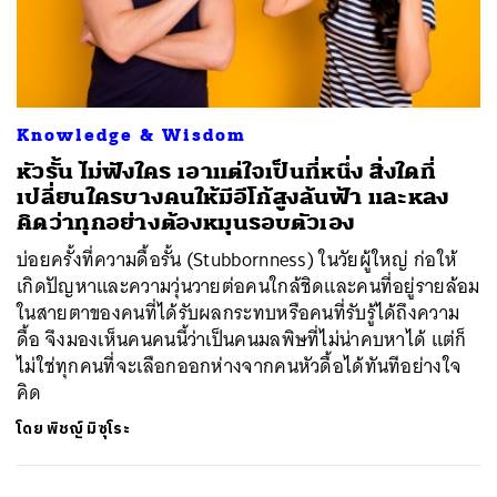
ค้นหา
SHARE
TWEET
LINE
EMAIL
Knowledge & Wisdom
หัวรั้น ไม่ฟังใคร เอาแต่ใจเป็นที่หนึ่ง สิ่งใดที่
เปลี่ยนใครบางคนให้มีอีโก้สูงล้นฟ้า และหลง
คิดว่าทุกอย่างต้องหมุนรอบตัวเอง
บ่อยครั้งที่ความดื้อรั้น (Stubbornness) ในวัยผู้ใหญ่ ก่อให้
เกิดปัญหาและความวุ่นวายต่อคนใกล้ชิดและคนที่อยู่รายล้อม
ในสายตาของคนที่ได้รับผลกระทบหรือคนที่รับรู้ได้ถึงความ
ดื้อ จึงมองเห็นคนคนนี้ว่าเป็นคนมลพิษที่ไม่น่าคบหาได้ แต่ก็
ไม่ใช่ทุกคนที่จะเลือกออกห่างจากคนหัวดื้อได้ทันทีอย่างใจ
คิด
โดย
พิชญ์ มิซุโระ