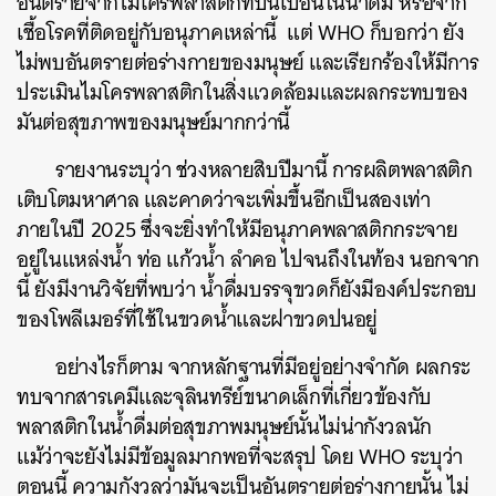
อันตรายจากไมโครพลาสติกที่ปนเปื้อนในน้ำดื่ม หรือจาก
เชื้อโรคที่ติดอยู่กับอนุภาคเหล่านี้ แต่ WHO ก็บอกว่า ยัง
ไม่พบอันตรายต่อร่างกายของมนุษย์ และเรียกร้องให้มีการ
ประเมินไมโครพลาสติกในสิ่งแวดล้อมและผลกระทบของ
มันต่อสุขภาพของมนุษย์มากกว่านี้
รายงานระบุว่า ช่วงหลายสิบปีมานี้ การผลิตพลาสติก
เติบโตมหาศาล และคาดว่าจะเพิ่มขึ้นอีกเป็นสองเท่า
ภายในปี 2025 ซึ่งจะยิ่งทำให้มีอนุภาคพลาสติกกระจาย
อยู่ในแหล่งน้ำ ท่อ แก้วน้ำ ลำคอ ไปจนถึงในท้อง นอกจาก
นี้ ยังมีงานวิจัยที่พบว่า น้ำดื่มบรรจุขวดก็ยังมีองค์ประกอบ
ของโพลีเมอร์ที่ใช้ในขวดน้ำและฝาขวดปนอยู่
อย่างไรก็ตาม จากหลักฐานที่มีอยู่อย่างจำกัด ผลกระ
ทบจากสารเคมีและจุลินทรีย์ขนาดเล็กที่เกี่ยวข้องกับ
พลาสติกในน้ำดื่มต่อสุขภาพมนุษย์นั้นไม่น่ากังวลนัก
แม้ว่าจะยังไม่มีข้อมูลมากพอที่จะสรุป โดย WHO ระบุว่า
ตอนนี้ ความกังวลว่ามันจะเป็นอันตรายต่อร่างกายนั้น ไม่