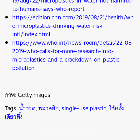
19/aug/22/microplastics-in-water-not-harmful-
to-humans-says-who-report
https://edition.cnn.com/2019/08/21/health/wh
o-microplastics-drinking-water-risk-
intl/index.html
https://www.who.int/news-room/detail/22-08-
2019-who-calls-for-more-research-into-
microplastics-and-a-crackdown-on-plastic-
pollution
ภาพ: Gettyimages
Tags:
น้ำขวด
,
พลาสติก
,
single-use plastic
,
ใช้ครั้ง
เดียวทิ้ง