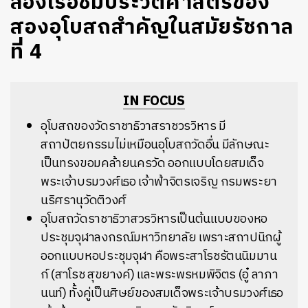
ล่องเรือชมประวัติศาสตร์ของ
สองอุโบสถสำคัญในสมัยรัชกาล
ที่ 4
IN FOCUS
อุโบสถ
ของวัด
ราชาธิวาสราชวรวิหาร
มี
สถาปัตยกรรมไม่เหมือน
อุโบสถ
วัดอื่น มีลักษณะ
เป็นทรงขอมคล้ายนครวัด ออกแบบ
โดยสมเด็จ
พระเจ้าบรมวงศ์เธอ เจ้าฟ้าจิตรเจริญ กรมพระยา
นริศรานุวัดติวงศ์
อุโบสถ
วัดราชาธิวาสวรวิหารเป็นต้นแบบของหอ
ประชุมจุฬาลงกรณ์มหาวิทยาลัย เพราะสถาปนิกผู้
ออกแบบหอประชุมจุฬา คือพระสาโรชรัตนนิมมาน
ก์ (สาโรช สุขยางค์) และพระพรหมพิจิตร (อู๋ ลาภา
นนท์) ทั้งคู่เป็นศิษย์ของ
สมเด็จพระเจ้าบรมวงศ์เธอ