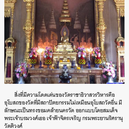
สิ่งที่มีความโดดเด่นของวัดราชาธิวาสวรวิหารคือ
อุโบสถ
ของวัดที่มีสถาปัตยกรรมไม่เหมือน
อุโบสถ
วัดอื่น มี
ลักษณะเป็นทรงขอมคล้ายนครวัด ออกแบบ
โดยสมเด็จ
พระเจ้าบรมวงศ์เธอ เจ้าฟ้าจิตรเจริญ กรมพระยานริศรานุ
วัดติวงศ์