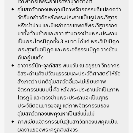
เจ้าฟ้ากรมพระยานริศรานุวัดติวงศ์
อุโบสถวัดทองนพคุณมีภาพจิตรกรรมที่แปลกกว่า
วัดอื่นกล่าวคือหลังพระประธานเป็นรูปพระวิสูตร
หรือผ้าม่าน และมีเหล่าทวยเทพคลี่พระวิสูตรออก
มาทั้งด้านซ้ายและขวา ส่วนตรงข้ามพระประธาน
เป็น
พระไตรปิฎกทั้ง 3 หมวด ได้แก่ พระวินัยปิฎก
พระสุตตันตปิฎก และพระอภิธรรมปิฎก วางซ้อน
กันอยู่บนตั่ง
อาจารย์นัท-จุลภัสสร พนมวัน ณ อยุธยา วิทยากร
อิสระด้านศิลปวัฒนธรรมและประวัติศาสตร์ ให้ข้อ
สังเกตว่า ปกติอุโบสถวัดอื่นจะไม่เขียนภาพ
จิตรกรรมแบบนี้ คือ หลังพระประธานมักเป็นภาพ
ไตรภูมิ และตรงข้ามพระประธานจะเป็นพุทธ
ประวัติตอนมารผจญ แต่ภาพจิตรกรรมของ
อุโบสถวัดทองนพคุณหาเป็นเช่นนั้นไม่
ภาพเขียนจิตรกรรมในอุโบสถวัดทองนพคุณเป็น
ผลงานของพระครูกสินสังวร