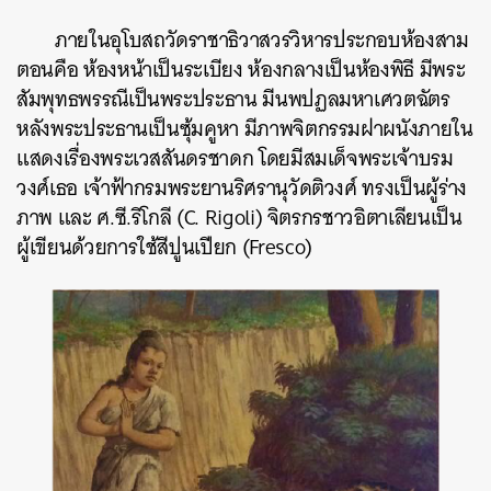
ภายใน
อุโบสถ
วัดราชาธิวาสวรวิหารประกอบห้องสาม
ตอนคือ ห้องหน้าเป็นระเบียง ห้องกลางเป็นห้องพิธี มีพระ
สัมพุทธพรรณีเป็นพระประธาน มีนพปฏลมหาเศวตฉัตร
หลังพระประธานเป็นซุ้มคูหา มีภาพจิตกรรมฝาผนังภายใน
แสดงเรื่องพระเวสสันดรชาดก โดยมีสมเด็จพระเจ้าบรม
วงศ์เธอ เจ้าฟ้ากรมพระยานริศรานุวัดติวงศ์ ทรงเป็นผู้ร่าง
ภาพ และ ศ.ซี.ริโกลี (C. Rigoli) จิตรกรชาวอิตาเลียนเป็น
ผู้เขียนด้วยการใช้สีปูนเปียก (Fresco)