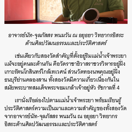
อาจารย์นัท-จุลภัสสร พนมวัน ณ อยุธยา วิทยากรอิสระ
ด้านศิลปวัฒนธรรมและประวัติศาสตร์
เช่นเดียวกับสองวัดสำคัญที่ตั้งอยู่ริมแม่น้ำเจ้าพระยา
แม้จะอยู่คนละด้านกัน คือวัดราชาธิวาสราชวรวิหารอยู่ฝั่ง
เกาะรัตนโกสินทร์ใกล้เทเวศน์ ส่วนวัดทองนพคุณอยู่ฝั่ง
ธนบุรีย่านคลองสาน ทั้งสองวัดมีความเกี่ยวเนื่องกันใน
สมัยพระบาทสมเด็จพระจอมเกล้าเจ้าอยู่หัว รัชกาลที่ 4
เรานั่งเรือล่องไปตามแม่น้ำเจ้าพระยา พร้อมเรียนรู้
ประวัติศาสตร์ความเป็นมาและความสำคัญของทั้งสองวัด
จากอาจารย์นัท-จุลภัสสร พนมวัน ณ อยุธยา วิทยากร
อิสระด้านศิลปวัฒนธรรมและประวัติศาสตร์