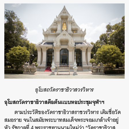
อุโบสถ
วัดราชาธิวาสวรวิหาร
อุโบสถ
วัดราชาธิวาสคือต้นแบบหอประชุมจุฬาฯ
ตามประวัติของวัดราชาธิวาสราชวรวิหาร เดิมชื่อวัด
สมอราย จนในสมัยพระบาทสมเด็จพระจอมเกล้าเจ้าอยู่
หัว รัชกาลที่ 4 พระราชทานนามใหม่ว่า “วัดราชาธิวาส