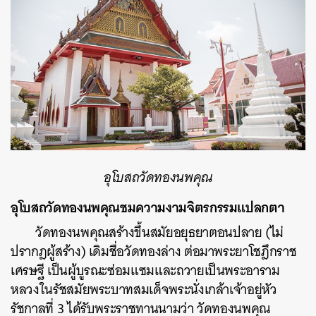
อุโบสถวัดทองนพคุณ
อุโบสถวัดทองนพคุณชมความงามจิตรกรรมแปลกตา
วัดทองนพคุณ
สร้างขึ้นสมัยอยุธยาตอนปลาย (ไม่
ปรากฎผู้สร้าง) เดิมชื่อวัดทองล่าง ต่อมาพระยาโชฎึกราช
เศรษฐี เป็นผู้บูรณะซ่อมแซมและถวายเป็นพระอาราม
หลวงในรัชสมัยพระบาทสมเด็จพระนั่งเกล้าเจ้าอยู่หัว
รัชกาลที่ 3 ได้รับพระราชทานนามว่า วัดทองนพคุณ