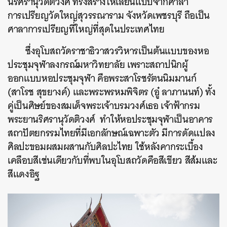
นริศรานุวัดติวงศ์ ทรงสร้างให้เลียนแบบจากศาลา
การเปรียญวัดใหญ่สุวรรณาราม จังหวัดเพชรบุรี ถือเป็น
ศาลาการเปรียญที่ใหญ่ที่สุดในประเทศไทย
ซึ่ง
อุโบสถ
วัดราชาธิวาสวรวิหารเป็นต้นแบบของหอ
ประชุมจุฬาลงกรณ์มหาวิทยาลัย เพราะสถาปนิกผู้
ออกแบบหอประชุมจุฬา คือพระสาโรชรัตนนิมมานก์
(สาโรช สุขยางค์) และพระพรหมพิจิตร (อู๋ ลาภานนท์) ทั้ง
คู่เป็นศิษย์ของ
สมเด็จพระเจ้าบรมวงศ์เธอ เจ้าฟ้ากรม
พระยานริศรานุวัดติวงศ์ ทำให้หอประชุมจุฬา
เป็นอาคาร
สถาปัตยกรรมไทยที่มีเอกลักษณ์เฉพาะตัว มีการดัดแปลง
ศิลปะขอมผสมผสานกับศิลปะไทย ใช้หลังคากระเบื้อง
เคลือบสีเช่นเดียวกับที่พบในอุโบสถวัดคือสีเขียว สีส้มและ
สีแดงอิฐ