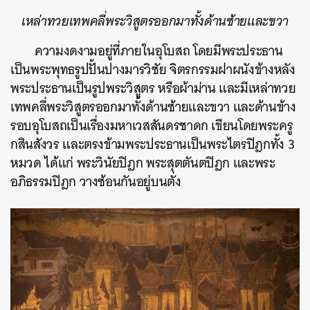
เหล่าทวยเทพคลี่พระวิสูตรออกมาทั้งด้านซ้ายและขวา
ความงดงามอยู่ที่ภายในอุโบสถ โดยมีพระประธาน
เป็นพระพุทธรูปปั้นปางมารวิชัย จิตรกรรมฝาผนังข้างหลัง
พระประธานเป็นรูปพระวิสูตร หรือผ้าม่าน และมีเหล่าทวย
เทพคลี่พระวิสูตรออกมาทั้งด้านซ้ายและขวา และด้านข้าง
รอบอุโบสถเป็นเรื่องมหาเวสสันดรชาดก เขียนโดยพระครู
กสินสังวร และตรงข้ามพระประธานเป็น
พระไตรปิฎกทั้ง 3
หมวด ได้แก่ พระวินัยปิฎก พระสุตตันตปิฎก และพระ
อภิธรรมปิฎก วางซ้อนกันอยู่บนตั่ง