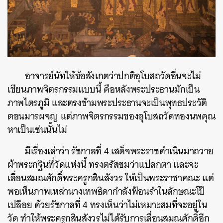
อาจารย์นัทให้ข้อสังเกตว่าปกติอุโบสถวัดอื่นจะไม่
เขียนภาพจิตรกรรมแบบนี้ คือหลังพระประธานมักเป็น
ภาพไตรภูมิ และตรงข้ามพระประธานจะเป็นพุทธประวัติ
ตอนมารผจญ แต่ภาพจิตรกรรมของอุโบสถวัดทองนพคุณ
หาเป็นเช่นนั้นไม่
มีเรื่องเล่าว่า รัชกาลที่ 4
เสด็จพระราชดำเนินมาถวาย
ผ้าพระกฐินที่วัดแห่งนี้ ทรงตรัสชมว่าแปลกตา และจะ
เลื่อน
สมณศักดิ์
พระครูกสินสังวร ให้เป็นพระราชาคณะ แต่
พอเห็นภาพเหล่านางเทพธิดากำลังฟ้อนรำในลักษณะโป๊
เปลือย
ด้วยรัชกาลที่ 4 ทรงเห็นว่าไม่เหมาะสมที่จะอยู่ใน
วัด ทำให้
พระครูกสินสังวร
ไม่ได้รับการเลื่อนสมณศักดิ์อีก