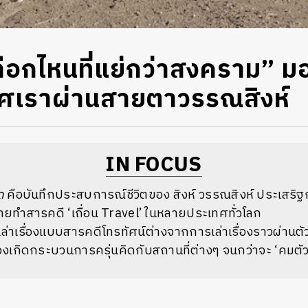
เลือกไหนที่แย่กว่าสงคราม” 
ทศเราผ่านสายตาวรรณสิงห์
IN FOCUS
ด
คือบันทึกประสบการณ์ชีวิตของ สิงห์ วรรณสิงห์ ประเสริฐก
ยทำสารคดี ‘เถื่อน Travel’ ในหลายประเทศทั่วโลก
เล่าเรื่องแบบสารคดีโทรทัศน์ต่างจากการเล่าเรื่องราวผ่านต
่ต้องเกิดกระบวนการครุ่นคิดกับสถานที่ต่างๆ จนกว่าจะ ‘คมตั