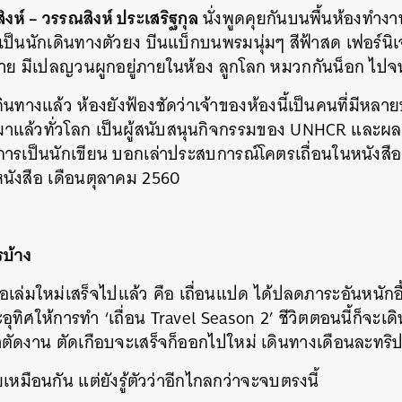
สิงห์ – วรรณสิงห์ ประเสริฐกุล
นั่งพูดคุยกันบนพื้นห้องทำงา
ป็นนักเดินทางตัวยง บีนแบ็กบนพรมนุ่มๆ สีฟ้าสด เฟอร์นิเจอ
ย มีเปลญวนผูกอยู่ภายในห้อง ลูกโลก หมวกกันน็อก ไปจ
นทางแล้ว ห้องยังฟ้องชัดว่าเจ้าของห้องนี้เป็นคนที่มีหลาย
าแล้วทั่วโลก เป็นผู้สนับสนุนกิจกรรมของ UNHCR และผลงา
อการเป็นนักเขียน บอกเล่าประสบการณ์โคตรเถื่อนในหนังสือเ
หนังสือ เดือนตุลาคม 2560
รบ้าง
ือเล่มใหม่เสร็จไปแล้ว คือ เถื่อนแปด ได้ปลดภาระอันหนักอึ้
้จะอุทิศให้การทำ ‘เถื่อน Travel Season 2’ ชีวิตตอนนี้ก็จะเด
ตัดงาน ตัดเกือบจะเสร็จก็ออกไปใหม่ เดินทางเดือนละทริป
เหมือนกัน แต่ยังรู้ตัวว่าอีกไกลกว่าจะจบตรงนี้