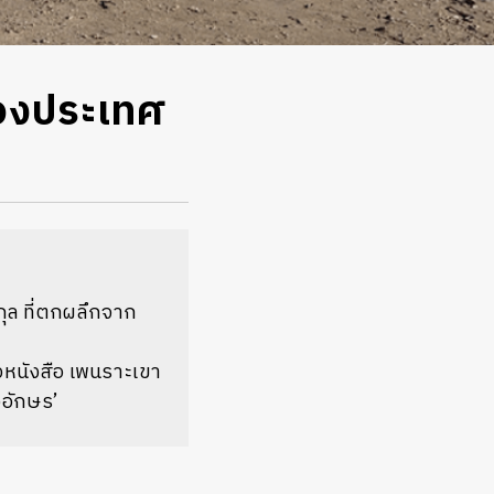
มองประเทศ
ุล ที่ตกผลึกจาก
ัวหนังสือ เพนราะเขา
วอักษร’