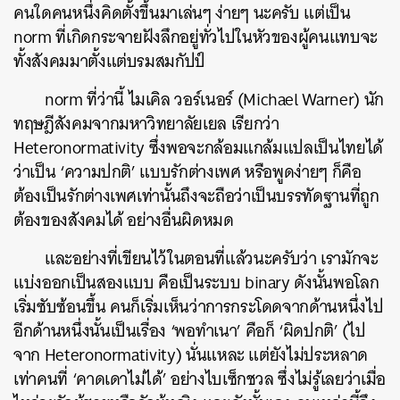
คนใดคนหนึ่งคิดตั้งขึ้นมาเล่นๆ ง่ายๆ นะครับ แต่เป็น
norm ที่เกิดกระจายฝังลึกอยู่ทั่วไปในหัวของผู้คนแทบจะ
ทั้งสังคมมาตั้งแต่บรมสมกัปป์
norm ที่ว่านี้ ไมเคิล วอร์เนอร์ (Michael Warner) นัก
ทฤษฎีสังคมจากมหาวิทยาลัยเยล เรียกว่า
Heteronormativity ซึ่งพอจะกล้อมแกล้มแปลเป็นไทยได้
ว่าเป็น ‘ความปกติ’ แบบรักต่างเพศ หรือพูดง่ายๆ ก็คือ
ต้องเป็นรักต่างเพศเท่านั้นถึงจะถือว่าเป็นบรรทัดฐานที่ถูก
ต้องของสังคมได้ อย่างอื่นผิดหมด
และอย่างที่เขียนไว้ในตอนที่แล้วนะครับว่า เรามักจะ
แบ่งออกเป็นสองแบบ คือเป็นระบบ binary ดังนั้นพอโลก
เริ่มซับซ้อนขึ้น คนก็เริ่มเห็นว่าการกระโดดจากด้านหนึ่งไป
อีกด้านหนึ่งนั้นเป็นเรื่อง ‘พอทำเนา’ คือก็ ‘ผิดปกติ’ (ไป
จาก Heteronormativity) นั่นแหละ แต่ยังไม่ประหลาด
เท่าคนที่ ‘คาดเดาไม่ได้’ อย่างไบเซ็กชวล ซึ่งไม่รู้เลยว่าเมื่อ