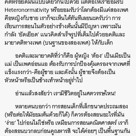
คิดหรือยึดมั่นแบบเดียวกันไปด้วย แต่ต่อให้เรายอมรับ
Heteronormativity หรือยอมรับว่าโลกต้องมีแค่สองเพศ
คือหญิงกับชาย เราก็จะเห็นได้ทันทีเลยนะครับว่า การ
เรียนการสอนในตัวอย่างข้างต้นนั้นมีปัญหา เพราะมัน
กำลัง ‘ยัดเยียด’ แนวคิดสำเร็จรูปที่เต็มไปด้วยอคติและ
มายาคติทางเพศ (บนฐานของสองเพศ) ให้กับเด็ก
อคติและมายาคติที่ว่าก็คือ ผู้หญิง ‘ต้อง’ เป็นเมียเป็น
แม่ เป็นเพศอ่อนแอ ต้องรับการปกป้องคุ้มครองจากเพศที่
แข็งแรงกว่า-คือผู้ชาย และดังนั้น ผู้ชายจึงต้องเป็น
หัวหน้าหรือเป็นช้างเท้าหน้าอยู่ร่ำไป
อ่านแล้วสงสัยว่า เรามีชีวิตอยู่ในศตวรรษไหน!
หลายคนบอกว่า การสอนเด็กที่เล็กขนาดประถมสอง
(หรือต่อให้มัธยมต้นด้วยก็ได้) ก็ควรต้องสอนอะไรที่มัน
‘ง่าย’ ไปก่อนไม่ใช่หรือ เหมือนการสอนคณิตศาสตร์ เราก็
ต้องสอนบวกลบก่อนคูณหารสิ จะได้ค่อยๆ เป็นพื้นฐานกัน