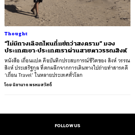
ค้นหา
SHARE
TWEET
LINE
EMAIL
Thought
“ไม่มีทางเลือกไหนที่แย่กว่าสงคราม” มอง
ประเทศเขา-ประเทศเราผ่านสายตาวรรณสิงห์
หนังสือ เถื่อนแปด คือบันทึกประสบการณ์ชีวิตของ สิงห์ วรรณ
สิงห์ ประเสริฐกุล ที่ตกผลึกจากการเดินทางไปถ่ายทำสารคดี
‘เถื่อน Travel’ ในหลายประเทศทั่วโลก
โดย
นิชานาถ พรหมสวัสดิ์
FOLLOW US