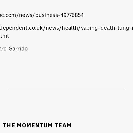
bc.com/news/business-49776854
dependent.co.uk/news/health/vaping-death-lung-i
html
rd Garrido
นหา
SHARE
TWEET
LINE
EMAIL
THE MOMENTUM TEAM