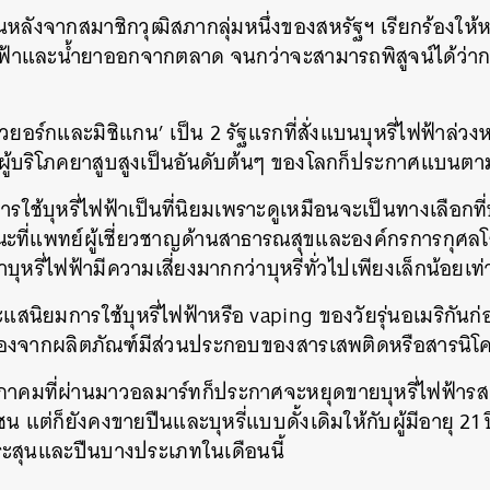
ขึ้นหลังจากสมาชิกวุฒิสภากลุ่มหนึ่งของสหรัฐฯ เรียกร้องให้
ฟฟ้าและน้ำยาออกจากตลาด จนกว่าจะสามารถพิสูจน์ได้ว่าการ
ิวยอร์กและมิชิแกน’ เป็น 2 รัฐแรกที่สั่งแบนบุหรี่ไฟฟ้าล่วง
มีผู้บริโภคยาสูบสูงเป็นอันดับต้นๆ ของโลกก็ประกาศแบนต
การใช้บุหรี่ไฟฟ้าเป็นที่นิยมเพราะดูเหมือนจะเป็นทางเลือกท
นขณะที่แพทย์ผู้เชี่ยวชาญด้านสาธารณสุขและองค์กรการกุศ
ุหรี่ไฟฟ้ามีความเสี่ยงมากกว่าบุหรี่ทั่วไปเพียงเล็กน้อยเท่า
แสนิยมการใช้บุหรี่ไฟฟ้าหรือ vaping ของวัยรุ่นอเมริกันก่
นื่องจากผลิตภัณฑ์มีส่วนประกอบของสารเสพติดหรือสารนิโ
คมที่ผ่านมาวอลมาร์ทก็ประกาศจะหยุดขายบุหรี่ไฟฟ้ารสผล
น แต่ก็ยังคงขายปืนและบุหรี่แบบดั้งเดิมให้กับผู้มีอายุ 21
สุนและปืนบางประเภทในเดือนนี้