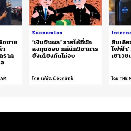
Economics
Intern
ลิกขาย
‘เงินปันผล’ รายได้ที่นัก
อินเดียส
ลำ
ลงทุนชอบ แต่นักวิชาการ
ไฟฟ้า’
ตุกราด
ยังเถียงกันไม่จบ
เยาวช
อล
EAM
โดย รพีพัฒน์ อิงคสิทธิ์
โดย THE