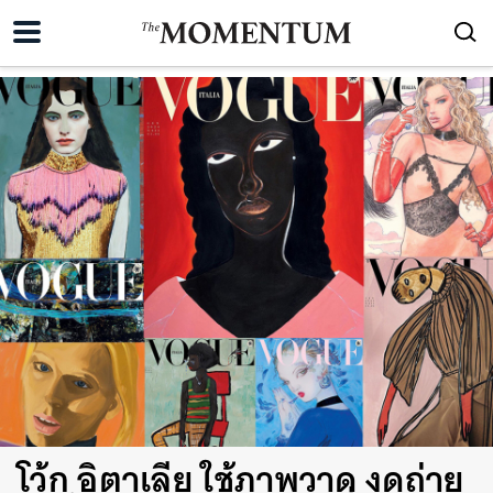
โว้ก อิตาเลีย ใช้ภาพวาด งดถ่าย