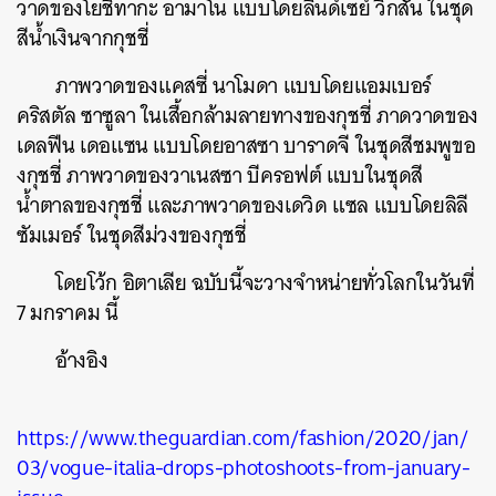
วาดของโยชิทากะ อามาโน แบบโดยลินด์เซย์ วิกสัน ในชุด
สีน้ำเงินจากกุชชี่
ภาพวาดของแคสซี่ นาโมดา แบบโดยแอมเบอร์
คริสตัล ซาซูลา ในเสื้อกล้ามลายทางของกุชชี่ ภาดวาดของ
ค้นหา
เดลฟีน เดอแซน แบบโดยอาสซา บาราดจี ในชุดสีชมพูขอ
SHARE
TWEET
LINE
EMAIL
งกุชชี่ ภาพวาดของวาเนสซา บีครอฟต์ แบบในชุดสี
น้ำตาลของกุชชี่ และภาพวาดของเดวิด แซล แบบโดยลิลี
ซัมเมอร์ ในชุดสีม่วงของกุชชี่
โดยโว้ก อิตาเลีย ฉบับนี้จะวางจำหน่ายทั่วโลกในวันที่
7 มกราคม นี้
อ้างอิง
https://www.theguardian.com/fashion/2020/jan/
03/vogue-italia-drops-photoshoots-from-january-