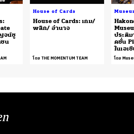
House of Cards
Museu
s:
House of Cards: เกม/
Hakon
ate
พลิก/ อำนาจ
Museum
ญจน์ชู
ประติ
าชน
คชั่น P
ในเอเช
EAM
โดย THE MOMENTUM TEAM
โดย Muse
en