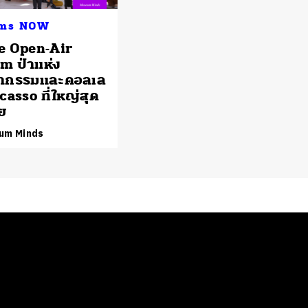
ms NOW
e Open-Air
 ป่าแห่ง
มากรรมและคอลเล
icasso ที่ใหญ่สุด
ีย
um Minds