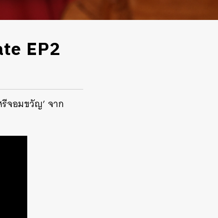
ate EP2
 ศรีจอมขวัญ’ จาก