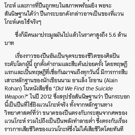
โกะห์ และการที่ปืนถูกพบในสภาพพร้อมยิง พอจะ
สันนิษฐานได้ว่า ปืนกระบอกดังกล่าวอาจเป็นของที่แวน
โกะห์เคยใช้จริงๆ
ซึ่งก็มีคนมาประมูลมันไปแล้วในราคาสูงถึง
5.6 ล้าน
บาท
เรื่องราวของปืนอันเป็นจุดจบของชีวิตของศิลปิน
ระดับโลกผู้นี้ ถูกตั้งคำถามและสืบค้นบ่อยครั้ง โดยทฤษฎี
แรกและเป็นทฤษฎีที่เชื่อกันมาจนถึงทุกวันนี้ มีการการสืบ
เสาะหลักฐานของนักเขียนนาม อาแล็ง โรอาน (Alain
Rohan) ในหนังสือชื่อ “
Did We Find the Suicide
Weapon?
” ในปี 2012 ซึ่งสรุปข้อสันนิษฐานว่า ปืนกระบอก
นี้เป็นปืนที่ใช้ยิงแวนโกะห์จริง ทั้งจากหลักฐานทาง
วิทยาศาสตร์ที่ว่า
ขนาดของปืนตรงกับกระสุนจากศพของ
แวนโกะห์ รวมไปถึงเป็นปืนพลังทำลายต่ำ ซึ่งตรงกับเรื่อง
ราวการเสียชีวิตของแวนโกะห์ซึ่งไม่ได้เสียชีวิตโดยทันที