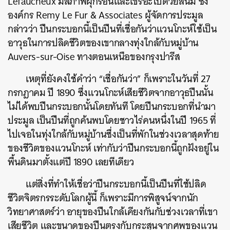
Lefaucheux มีสภาพผุกร่อนและเขรอะไปด้วยสนิม ซึ่ง
องค์กร
Remy Le Fur & Associates ผู้จัดการประมูล
กล่าวว่า ปืนกระบอกนี้เป็นปืนที่เชื่อกันว่าแวนโกะห์ใช้เป็น
อาวุธในการปลิดชีวิตของเขากลางทุ่งใกล้กับหมู่บ้าน
Auvers-sur-Oise ทางตอนเหนือของกรุงปารีส
เหตุที่ยังคงใช้คำว่า “เชื่อกันว่า” ก็เพราะในวันที่ 27
กรกฎาคม ปี 1890 ซึ่งแวนโกะห์เสียชีวิตจากอาวุธปืนนั้น
ไม่ได้พบปืนกระบอกนั้นโดยทันที โดยปืนกระบอกที่นำมา
ประมูล เป็นปืนที่ถูกค้นพบโดยชาวไร่คนหนึ่งในปี 1965 ที่
ไปเจอในทุ่งใกล้กับหมู่บ้านซึ่งเป็นที่พักในช่วงเวลาสุดท้าย
ของชีวิตของแวนโกะห์ เท่ากับว่าปืนกระบอกนี้ถูกฝังอยู่ใน
พื้นดินมาตั้งแต่ปี 1890 เลยทีเดียว
แต่สิ่งที่ทำให้เชื่อว่าปืนกระบอกนี้เป็นปืนที่ใช้ปลิด
ชีวิตจิตรกรระดับโลกผู้นี้ ก็เพราะมีการพิสูจน์จากนัก
วิทยาศาสตร์ว่า อายุของปืนใกล้เคียงกันกับช่วงเวลาที่เขา
เสียชีวิต และ
ขนาดของปืนตรงกับกระสุนจากศพของแวน