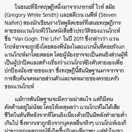
ในขณะที่อีกทฤษฎีหนึ่งมาจาก
เกรกอรี่ ไวท์ สมิธ
(
Gregory White Smith)
และสตีเวน เนฟีห์ (
Steven
Naifeh)
สองนักเขียนรางวัลพูลิตเซอร์ที่เสนอทฤษฎีการ
ตายของแวนโกะห์ไว้ในหนังสือชีวประวัติของแวนโกะห์
ชื่อ “Van Gogh: The Life” ในปี 2011 ซึ่งกล่าวว่า แวน
โกะห์อาจจะถูกยิงโดยสองพี่น้องในละแวกนั้นที่คอยรังแก
แวนโกะห์มาโดยตลอด โดยผู้น้องอาจจะเป็นคนยิงส่วนผู้พี่
เป็นผู้ปกปิดและ
สร้างเรื่องว่าแวนโกะห์ยิงตัวตายเองเพื่อ
ปกป้องน้องชายของเขา
ซึ่งทฤษฎีนี้สันนิษฐานมาจากจาก
การสืบค้นจดหมายส่วนตัวและจดหมายของครอบครัว
ค้นหา
ของแวนโกะห์
SHARE
TWEET
LINE
EMAIL
แม้การสันนิษฐานจะมีความน่าสนใจ
แต่ก็มีคน
คัดค้านอยู่ไม่น้อย โดยให้เหตุผลว่า แวนโกะห์ไม่ได้เสีย
ชีวิตในทันทีหลังจากที่โดนยิงเนื่องด้วยปืนมีพลังทำลายต่ำ
เกินไป ซึ่งหากเขาถูกยิงจากบุคคลอื่นจริงๆ แวนโกะห์เองก็
น่าจะบอกเหตุการณ์ที่เกิดขึ้นกับคนที่มาพบ แต่ทำไมเขา