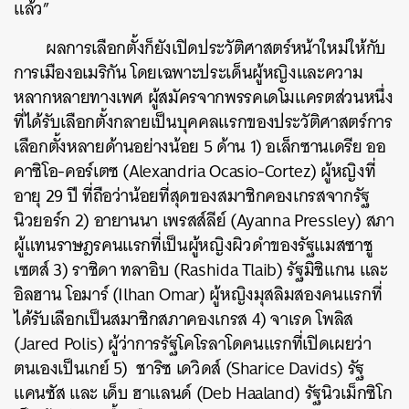
แล้ว”
ผลการเลือกตั้งก็ยังเปิดประวัติศาสตร์หน้าใหม่ให้กับ
การเมืองอเมริกัน โดยเฉพาะประเด็นผู้หญิงและความ
หลากหลายทางเพศ ผู้สมัครจากพรรคเดโมแครตส่วนหนึ่ง
ที่ได้รับเลือกตั้งกลายเป็นบุคคลแรกของประวัติศาสตร์การ
เลือกตั้งหลายด้านอย่างน้อย 5 ด้าน 1) อเล็กซานเดรีย ออ
คาซิโอ-คอร์เตซ (Alexandria Ocasio-Cortez) ผู้หญิงที่
อายุ 29 ปี ที่ถือว่าน้อยที่สุดของสมาชิกคองเกรสจากรัฐ
นิวยอร์ก 2) อายานนา เพรสส์ลีย์ (Ayanna Pressley) สภา
ผู้แทนราษฎรคนแรกที่เป็นผู้หญิงผิวดำของรัฐแมสซาชู
เซตส์ 3) ราชิดา ทลาอิบ (Rashida Tlaib) รัฐมิชิแกน และ
อิลฮาน โอมาร์ (Ilhan Omar) ผู้หญิงมุสลิมสองคนแรกที่
ได้รับเลือกเป็นสมาชิกสภาคองเกรส 4) จาเรด โพลิส
(Jared Polis) ผู้ว่าการรัฐโคโรลาโดคนแรกที่เปิดเผยว่า
ตนเองเป็นเกย์ 5) ชาริซ เดวิดส์ (Sharice Davids) รัฐ
แคนซัส และ เด็บ ฮาแลนด์ (Deb Haaland) รัฐนิวเม็กซิโก