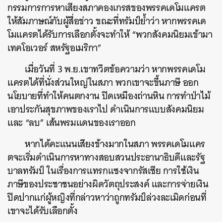
กรรมการการหาเสียงสภาคองเกรสของพรรคเดโมแครต
ให้สัมภาษณ์กับผู้สื่อข่าว ขณะที่ทรัมป์ย้ำว่า หากพรรคเด
โมแครตได้รับการเลือกตั้งจะทำให้ “พวกสังคมนิยมเข้ามา
เทคโอเวอร์ สหรัฐอเมริกา”
เมื่อวันที่ 3 พ.ย.เขาทวีตข้อความว่า หากพรรคเดโม
แครตได้ที่นั่งส่วนใหญ่ในสภา พวกเขาจะขึ้นภาษี ออก
นโยบายที่ทำให้คนตกงาน ปิดเหมืองถ่านหิน การทำป่าไม้
เอาประกันสุขภาพของเราไป ดำเนินการแบบสังคมนิยม
และ “ลบ” เส้นพรมแดนของเราออก
หากได้คะแนนเสียงข้างมากในสภา พรรคเดโมแคร
ตจะเริ่มดำเนินการหาทางสอบสวนประธานาธิบดีและรัฐ
บาลทรัมป์ ในเรื่องการแทรกแซงจากรัสเซีย การใช้เงิน
ภาษีของประชาชนอย่างผิดวัตถุประสงค์ และการจ่ายเงิน
ปิดปากแก่ผู้หญิงที่กล่าวหาว่าถูกทรัมป์ล่วงละเมิดก่อนที่
เขาจะได้รับเลือกตั้ง