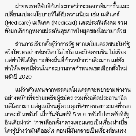
ฝ่ายพรรครีพับลิกันประกาศว่าจะลดภาษีมากขึ้นและ
ค้นหา
เปลี่ยนแปลงนโยบายที่ได้รับความนิยม เช่น เมดิแคร์
SHARE
TWEET
LINE
EMAIL
(Medicare) เมดิเคด (Medicaid) และประกันสังคม รวม
ทั้งยกเลิกกฎหมายประกันสุขภาพในยุคของโอบามาด้วย
ส่วนการเลือกตั้งผู้ว่าการรัฐ หากเดโมแครตชนะในรัฐ
สวิงโหวตอย่างฟลอริดา โอไฮโอ และวิสคอนซิน ไม่เพียง
แต่ทำให้ได้รัฐบาลท้องถิ่นที่ก้าวหน้ากว่าเดิมมาก แต่ยัง
ทำให้พรรคมีส่วนในกระบวนการกำหนดเขตเลือกตั้งใหม่
หลังปี 2020
แม้ว่าตัวแทนจากพรรคเดโมแครตจะพยายามทำงาน
อย่างหนักเพื่อช่วยเหลือผู้สมัคร รวมทั้งอดีตประธานาธิด
บดีโอบามา แต่ดูเหมือนผู้ควบคุมทิศทางของกระแสที่ออก
มาจะเป็นทรัมป์ เมื่อวันจันทร์ที่ 5 พ.ย. ทรัมป์ปราศรัยที่รัฐ
อินเดียน่าว่า “การเลือกตั้งกลางเทอมเคยเป็นเรื่องน่าเบื่อ
ใครรู้บ้างว่ามันคืออะไร ตอนนี้มันกลายเป็นเรื่องร้อนแรง