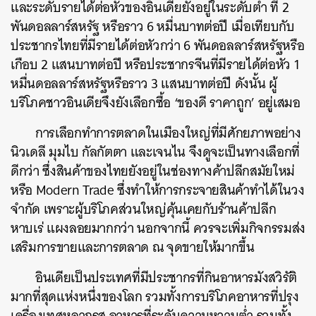
และระดับรายได้ต่อหัวของอินเดียยังอยู่ในระดับต่ำ ที่ 2
พันดอลลาร์สหรัฐ หรือราว 6 หมื่นบาทต่อปี เมื่อเทียบกับ
ประชากรไทยที่มีรายได้ต่อหัวกว่า 6 พันดอลลาร์สหรัฐหรือ
เกือบ 2 แสนบาทต่อปี หรือประชากรจีนที่มีรายได้ต่อหัว 1
หมื่นดอลลาร์สหรัฐหรือราว 3 แสนบาทต่อปี ดังนั้น ผู้
บริโภคชาวอินเดียจึงยังเลือกซื้อ ‘ของดี ราคาถูก’ อยู่เสมอ
การเลือกทำการตลาดในเมืองใหญ่ที่มีศักยภาพอย่าง
นิวเดลี มุมไบ กัลกัตตา และเจนไน จึงดูจะเป็นทางเลือกที่
ดีกว่า ซึ่งสินค้าของไทยยังอยู่ในช่องทางค้าปลีกสมัยใหม่
หรือ Modern Trade ซึ่งทำให้การกระจายสินค้าทำได้ในวง
จำกัด เพราะผู้บริโภคส่วนใหญ่คุ้นเคยกับร้านค้าปลีก
หาบเร่ แผงลอยมากกว่า นอกจากนี้ ควรจะเพิ่มกิจกรรมส่ง
เสริมการขายและการตลาด ณ จุดขายให้มากขึ้น
อินเดียเป็นประเทศที่มีประชากรที่กินอาหารมังสวิรัติ
มากที่สุดแห่งหนึ่งของโลก รวมทั้งการบริโภคอาหารที่ปรุง
เครื่องเทศหลากรส อาหารที่ระดับความหวานต่ำ รวมทั้ง