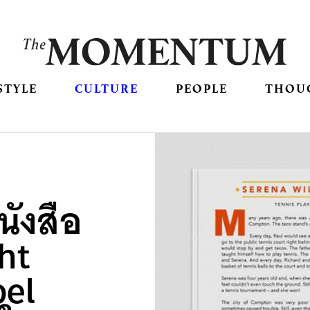
STYLE
CULTURE
PEOPLE
THOU
นังสือ
ht
bel