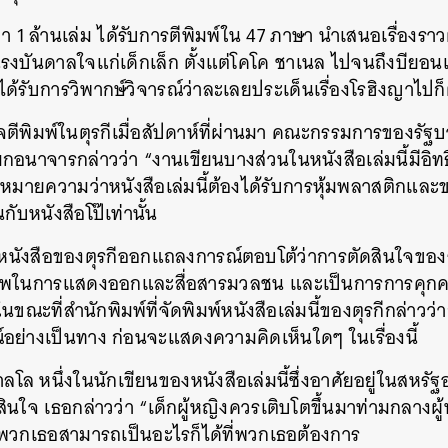
่า
1
ล้านเล่ม
ไ
ด้รับการตีพิมพ์ใน
47
ภาษา
นำเสนอเรื่องราว
แรงบันดาลใจแก่เด็กเล็ก
ตั้งแต่โคโค
ชาเนล
ไปจนถึงบียอนเ
ด้รับการวิพากษ์วิจารณ์ว่าละเลยประเด็นเรื่องโรฮิงญาไปก
ีพิมพ์ในตุรกีเมื่อสัปดาห์ที่ผ่านมา
คณะกรรมการของรัฐบา
ลามกอนาจารกล่าวว่า
“
งานเขียนบางส่วนในหนังสือเล่มนี้มีอิทธ
่งหมายความว่าหนังสือเล่มนี้ต้องได้รับการหุ้มพลาสติกและข
นกับหนังสือโป๊เท่านั้น
์หนังสือของตุรกีออกแถลงการณ์ตอบโต้ว่าการตัดสินใจของ
าพในการแสดงออกและสื่อสารมวลชน
และเป็นการการคุก
ในขณะที่สำนักพิมพ์ที่จัดพิมพ์หนังสือเล่มนี้ของตุรกีกล่าวว
อย่างเป็นทาง
ก่อนจะแสดงความคิดเห็นใดๆ
ในเรื่องนี้
าลโล
หนึ่งในนักเขียนของหนังสือเล่มนี้ซึ่งอาศัยอยู่ในสหรัฐ
ดสินใจ เธอกล่าวว่า “เด็กผู้หญิงควรเติบโตขึ้นมาท่ามกลางผู
าพวกเธอสามารถเป็นอะไรก็ได้ที่พวกเธอต้องการ