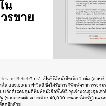
ดใน
ควรขาย
น
ries for Rebel Girls’
เป็นซีรีส์หนังสือเด็ก
2
เล่ม
(สำหรับ
าลโล
และเอเลนา
ฟาวิลลี
ซึ่งได้รับการตีพิมพ์จากการระดมท
ปรเจ็กต์ระดมทุนตีพิมพ์หนังสือที่ได้รับทุนจำนวนสูงสุดเท่า
ัฐ
(
จากความต้องการเพียง
40,000
ดอลลาร์สหรัฐ
)
และเล
่สุดอีกด้วย