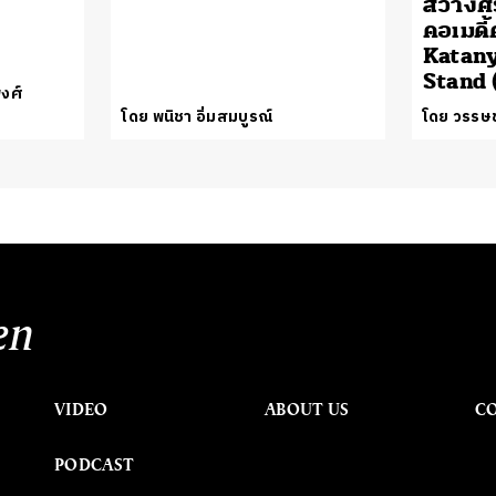
สว่างศ
คอเมดี้
Katan
Stand
พงศ์
โดย พนิชา อิ่มสมบูรณ์
โดย วรรษช
en
VIDEO
ABOUT US
C
PODCAST