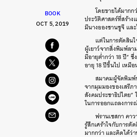
โดยขายได้มากกว
BOOK
ประวัติศาสตร์ที่สร้าง
OCT 5, 2019
มีนางอองซานซูจี
และไ
แต่ในการตัดสินใจต
ผู้เยาว์จากสิ่งพิมพ์
มีอายุต่ำกว่า
18
ปี
”
ซึ
อายุ
18
ปีขึ้นไป เหมือ
สมาคมผู้จัดพิมพ
จากมุมมองของเสรีภ
สังคมประชาธิปไตย
”
ในการออกแถลงการณ์
ฟรานเซสกา
คาว
รู้สึกเศร้าใจกับการตั
มากกว่า และคิดได้ว่