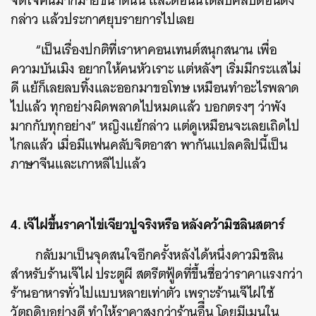
จิตใจคนมากมายขนาดนั้น และตอนนี้ได้ลบคลิปตอนดัง
กล่าว แล้วประกาศยุบรายการไปเลย
“เป็นเรื่องปกติที่เราหาคอนเทนต์สนุกสนาน เพื่อ
ความบันเมิง อยากให้คนหัวเราะ แต่หลังๆ เริ่มมีกระแสไม่
ดี แย้ก็เลยลบทิ้งและออกมาขอโทษ เหมือนทำอะไรพลาด
ไปแล้ว ทุกอย่างผิดพลาดไปหมดแล้ว บอกตรงๆ ว่าพัง
มากกับทุกอย่าง” หญิงแย้กล่าว แต่ดูเหมือนจะเลยเถิดไป
ไกลแล้ว เมื่อมีแฟนคลับจิตอาสา พากันแปลคลิปนี้เป็น
ภาษาจีนและเกาหลีไปแล้ว
4. เจ๊ไฝขึ้นราคาไข่เจียวปูจริงหรือ หลังคว้ามิชลินสตาร์
กลับมาเป็นจุดสนใจอีกครั้งหลังได้หนึ่งดาวมิชลิน
สำหรับร้านเจ๊ไฝ ประตูผี สตรีตฟู้ดที่ขึ้นชื่อว่าราคาแรงกว่า
ร้านอาหารทั่วไปแบบหลายเท่าตัว เพราะร้านเจ๊ไฝใช้
วัตถุดิบอย่างดี ทำให้ราคาสูงกว่าร้านอืื่น โดยมีเมนูใน