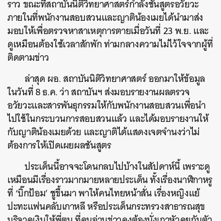
ราว ขณะที่สถาบันนิติวิทยาศาสตร์กำลังชันสูตรอวัยวะ
ภายในที่พนักงานสอบสวนและญาติน้องเมยได้นำมาส่ง
มอบให้เพื่อตรวจหาสาเหตุการตายเมื่อวันที่ 23 พ.ย. และ
ดูเหมือนต้องใช้เวลาสักพัก ท่ามกลางความไม่ไว้ใจจากผู้ที่
ติดตามข่าว
ล่าสุด ผอ. สถาบันนิติวิทยาศาสตร์ ออกมาให้ข้อมูล
ในวันที่ 8 ธ.ค. ว่า สถาบันฯ ส่งมอบรายงานผลตรวจ
อวัยวะและสารพันธุกรรมให้กับพนักงานสอบสวนเพื่อนำ
ไปใช้ในกระบวนการสอบสวนแล้ว และได้มอบรายงานให้
กับญาติน้องเมยด้วย และญาติได้แสดงเจตจำนงว่าไม่
ต้องการให้เปิดเผยผลชันสูตร
ประเด็นนี้อาจจะโดนกลบไปบ้างในสัปดาห์นี้ เพราะดู
เหมือนมีเรื่องราวมากมายหลายประเด็น ทั้งเรื่องนาฬิกาหรู
ที่ ‘บิ๊กป้อม’ ชูขึ้นมา พาให้คนไทยหน้าสั่น เรื่องหญิงแย้
ปะทะแฟนคลับเกาหลี หรือประเด็นกระทรวงสาธารณสุข
บริจาคเงินให้พี่ตูน ที่คนอ่านข่าวคงต้องนั่งเกาหัวคุยกับตัว