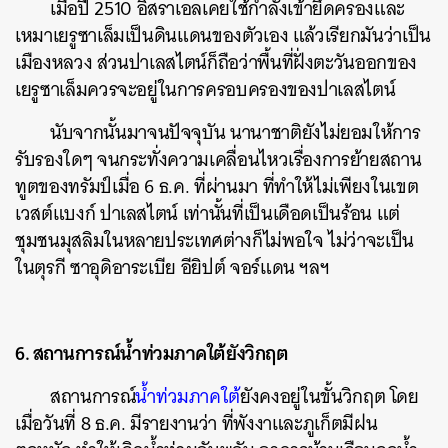
เมื่อปี 2510 อิสราเอลเคยใช้กำลังเข้ายึดครองและ
SHARE
TWEET
LINE
EMAIL
เหมาเยรูซาเล็มเป็นดินแดนของตัวเอง แล้วเรียกมันว่าเป็น
เมืองหลวง ส่วนปาเลสไตน์ก็ถือว่าพื้นที่ฝั่งตะวันออกของ
เยรูซาเล็มควรจะอยู่ในการครอบครองของปาเลสไตน์
นับจากนั้นมาจนปัจจุบัน นานาชาติยังไม่ยอมให้การ
รับรองใดๆ จนกระทั่งความเคลื่อนไหวเรื่องการย้ายสถาน
ทูตของทรัมป์เมื่อ 6 ธ.ค. ที่ผ่านมา ที่ทำให้ไม่เพียงในเขต
เวสต์แบงก์ ปาเลสไตน์ เท่านั้นที่เป็นเดือดเป็นร้อน แต่
ชุมชนมุสลิมในหลายประเทศต่างก็ไม่พอใจ ไม่ว่าจะเป็น
ในตุรกี ซาอุดิอาระเบีย อียิปต์ จอร์แดน ฯลฯ
6. สถานการณ์น้ำท่วมภาคใต้ยังวิกฤต
สถานการณ์
น้ำท่วมภาคใต้
ยังคงอยู่ในขั้นวิกฤต โดย
เมื่อวันที่ 8 ธ.ค. มีรายงานว่า ที่พังงาและภูเก็ตมีฝน