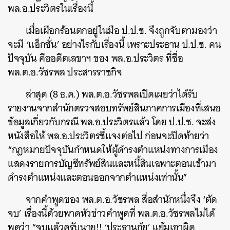
พล.อ.ประวิตรในเรื่องนี้
เมื่อเผือกร้อนตกอยู่ในมือ ป.ป.ช. จึงถูกจับตามองว่า
จะมี ‘แอ็กชั่น’ อย่างไรกับเรื่องนี้ เพราะประธาน ป.ป.ช. คน
ปัจจุบัน คืออดีตเลขาฯ ของ พล.อ.ประวิตร ที่ชื่อ
พล.ต.อ.วัชรพล ประสารราชกิจ
ล่าสุด (8 ธ.ค.) พล.ต.อ.วัชรพลเปิดเผยว่าได้รับ
รายงานจากสำนักตรวจสอบทรัพย์สินภาคการเมืองที่เสนอ
ข้อมูลเกี่ยวกับกรณี พล.อ.ประวิตรแล้ว โดย ป.ป.ช. จะส่ง
หนังสือให้ พล.อ.ประวิตรชี้แจงต่อไป ก่อนจะปิดท้ายว่า
“กฎหมายปัจจุบันกำหนดให้ผู้ดำรงตำแหน่งทางการเมือง
แสดงรายการบัญชีทรัพย์สินและหนี้สินเฉพาะตอนเข้ามา
ดำรงตำแหน่งและตอนออกจากตำแหน่งเท่านั้น”
จากคำพูดของ พล.ต.อ.วัชรพล สื่อสำนักหนึ่งจึง ‘ตัด
จบ’ เรื่องนี้ด้วยพาดหัวข่าวคำพูดที่ พล.ต.อ.วัชรพลไม่ได้
พูดว่า “จบแล้วครับนาย!! ‘ประธานกุ้ย’ แย้มเอาผิด