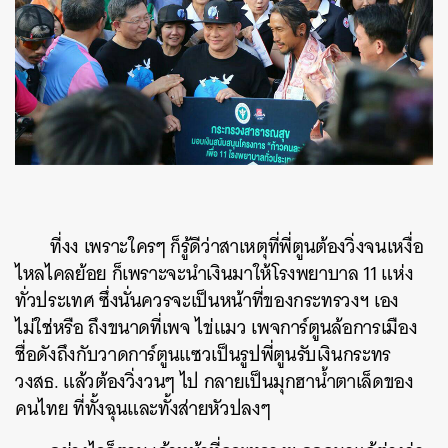
ที่งง เพราะใครๆ ก็รู้ดีว่าสาเหตุที่พี่ตูนต้องวิ่งจนเหงื่อ
ไหลไคลย้อย ก็เพราะจะนำเงินมาให้โรงพยาบาล 11 แห่ง
ทั่วประเทศ ซึ่งนั่นควรจะเป็นหน้าที่ของกระทรวงฯ เอง
ไม่ใช่หรือ ถึงขนาดที่เพจ ไข่แมว เพจการ์ตูนล้อการเมือง
ชื่อดังถึงกับวาดการ์ตูนแซวเป็นรูปพี่ตูนรับเงินกระทร
วงสธ. แล้วต้องวิ่งวนๆ ไป กลายเป็นมุกฮาน้ำตาเล็ดของ
คนไทย ที่ทั้งฉุนและทั้งส่ายหัวปลงๆ