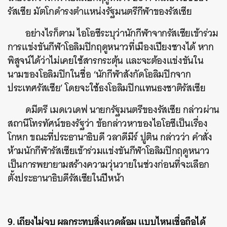
รัสเซีย มัตโกดำรงตำแหน่งรัฐมนตรีกีฬาของรัสเซีย
อย่างไรก็ตาม ไอโอซีระบุว่านักกีฬาจากรัสเซียเข้าร่วม
การแข่งขันกีฬาโอลิมปิกฤดูหนาวที่เมืองเปียงชางได้ หาก
พิสูจน์ได้ว่าไม่เคยใช้สารกระตุ้น และจะต้องแข่งขันใน
นามของโอลิมปิกในชื่อ ‘นักกีฬาสังกัดโอลิมปิกจาก
ประเทศรัสเซีย’ โดยจะใช้ธงโอลิมปิกแทนธงชาติรัสเซีย
ดมีตรี เมดเวเดฟ นายกรัฐมนตรีของรัสเซีย กล่าวผ่าน
สถานีโทรทัศน์ของรัฐว่า ข้อกล่าวหาของไอโอซีเป็นเรื่อง
โกหก ขณะที่ประธานาธิบดี วลาดีมีร์ ปูติน กล่าวว่า คำสั่ง
ห้ามนักกีฬารัสเซียเข้าร่วมแข่งขันกีฬาโอลิมปิกฤดูหนาว
เป็นการพยายามสร้างความวุ่นวายในช่วงก่อนที่จะเลือก
ตั้งประธานาธิบดีรัสเซียในปีหน้า
9. เถียงไม่จบ ผลกระทบสิ่งแวดล้อม แบบไหนเชื่อถือได้