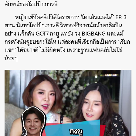
ลักษณ์ของโอปป้าเกาหลี
หญิงแย้อัดคลิปวิดีโอรายการ ‘โตแล้วแรดได้’ EP. 3
ตอน นินทาโอปป้าเกาหลี วิพากษ์วิจารณ์หน้าตาศิลปิน
อย่าง แจ็กสัน GOT7 กงยู แทยัง วง BIGBANG และแม้
กระทั่งนัมจูฮยอก! โอ้โห แต่ละคนที่เลือกถือเป็นการ ‘เรียก
แขก’ ได้อย่างดี ไม่มีผิดหวัง เพราะฐานแฟนคลับไม่ใช่
น้อยๆ