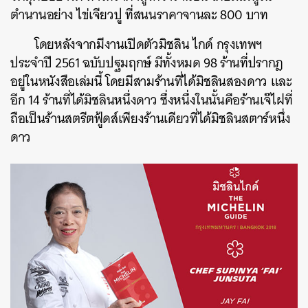
ตำนานอย่าง ไข่เจียวปู ที่สนนราคาจานละ 800 บาท
โดยหลังจากมีงานเปิดตัวมิชลิน ไกด์ กรุงเทพฯ
ประจำปี 2561 ฉบับปฐมฤกษ์ มีทั้งหมด 98 ร้านที่ปรากฎ
อยู่ในหนังสือเล่มนี้ โดยมีสามร้านที่ได้มิชลินสองดาว และ
อีก 14 ร้านที่ได้มิชลินหนึ่งดาว ซึ่งหนึ่งในนั้นคือร้านเจ๊ไฝที่
ถือเป็นร้านสตรีตฟู้ดส์เพียงร้านเดียวที่ได้มิชลินสตาร์หนึ่ง
ดาว