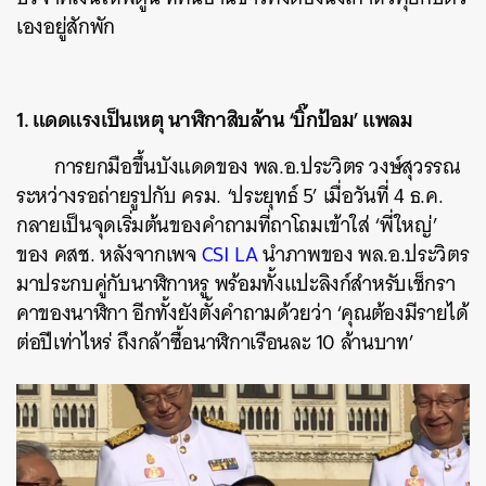
เองอยู่สักพัก
1. แดดแรงเป็นเหตุ นาฬิกาสิบล้าน ‘บิ๊กป้อม’ แพลม
การยกมือขึ้นบังแดดของ พล.อ.ประวิตร วงษ์สุวรรณ
ระหว่างรอถ่ายรูปกับ ครม. ‘ประยุทธ์ 5’ เมื่อวันที่ 4 ธ.ค.
กลายเป็นจุดเริ่มต้นของคำถามที่ถาโถมเข้าใส่ ‘พี่ใหญ่’
ของ คสช. หลังจากเพจ
CSI LA
นำภาพของ พล.อ.ประวิตร
มาประกบคู่กับนาฬิกาหรู พร้อมทั้งแปะลิงก์สำหรับเช็กรา
คาของนาฬิกา อีกทั้งยังตั้งคำถามด้วยว่า ‘คุณต้องมีรายได้
ต่อปีเท่าไหร่ ถึงกล้าซื้อนาฬิกาเรือนละ 10 ล้านบาท’