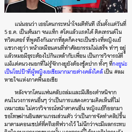
แน่นอนว่า เธอโดนกระหน่ำโจมตีทันที เริ่มตั้งแต่วันที่
5 ธ.ค. เป็นต้นมา จนแท็ก #โตแล้วแรดได้ ติดเทรนด์ใน
ทวิตเตอร์ ที่พูดถึงกันมากที่สุดก็คงจะเป็นช่วงที่หญิงแย้
แซวกงยูว่า หน้าเหมือนคนที่ทำศัลยกรรมไม่เสร็จ ทำๆ อยูู่
แล้วหมอมีธุระต้องไปกินเหล้ากับเพื่อน เป็นการวิจารณ์ที่
แม้แต่คนวงนอกที่ไม่รู้จักกงยูยังต้องซู้ดปาก ทั้งๆ ที่
กงยูน่ะ
เป็นโอปป้าที่ผู้หญิงเอเชียมากมายต่างคลั่งไคล้
เป็น #ลม
หายใจแห่งภาคพื้นเอเชีย
หลังจากโดนแฟนคลับถล่มและมีเสียงตำหนิจาก
คนในวงการคนอื่นๆ ว่าเป็นการแสดงความคิดเห็นที่ไม่
เหมาะสม ไม่ควรวิจารณ์หน้าตาคนอื่น หญิงแย้ก็ออกมา
ขอโทษผ่านอินสตาแกรมส่วนตัว ว่าเป็นการจัดทำคลิปขึ้น
มาตามคอนเซปต์ที่ครีเอทีฟวางไว้ ไม่นึกว่าจะมีผลกระทบ