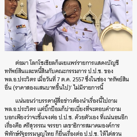
ต่อมา โลกโซเชียลก็เผยแพร่รายการแสดงบัญชี
ทรัพย์สินและหนี้สินกับคณะกรรมการ ป.ป.ช. ของ
พล.อ.ประวิตร เมื่อวันที่ 7 ต.ค. 2557 ซึ่งในช่อง ‘ทรัพย์สิน
อื่น (ราคาสองแสนบาทขึ้นไป)’ ไม่มีรายการนี้
แน่นอนว่าบรรดาผู้สื่อข่าวต้องนำเรื่องนี้ไปถาม
พล.อ.ประวิตร แต่บิ๊กป้อมก็บ่ายเบี่ยงที่จะตอบคำถาม
บอกเพียงว่าจะชี้แจงต่อ ป.ป.ช. ด้วยตัวเอง ที่แน่นอนอีก
เรื่องคือ ศรีสุวรรณ จรรยา เลขาธิการสมาคมองค์การ
พิทักษ์รัฐธรรมนูญไทย ก็ยื่นเรื่องต่อ ป.ป.ช. ให้ไต่สวน