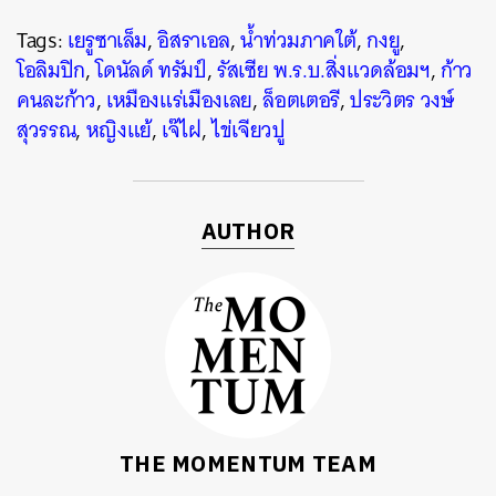
Tags:
เยรูซาเล็ม
,
อิสราเอล
,
น้ำท่วมภาคใต้
,
กงยู
,
โอลิมปิก
,
โดนัลด์ ทรัมป์
,
รัสเซีย พ.ร.บ.สิ่งแวดล้อมฯ
,
ก้าว
คนละก้าว
,
เหมืองแร่เมืองเลย
,
ล็อตเตอรี
,
ประวิตร วงษ์
สุวรรณ
,
หญิงแย้
,
เจ๊ไฝ
,
ไข่เจียวปู
AUTHOR
THE MOMENTUM TEAM