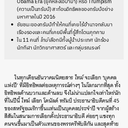
Obama Era (ยุคหลังโอบามา) หรือ Trumpism
(ความเป็นทรัมป์) สะท้อนอิทธิพลของทรัมป์อย่าง
มหาศาลในปี 2016
ชัยชนะของทรัมป์ทำให้คนที่เคยไร้อำนาจกลับมา
เรืองรองและคนที่เคยมีพื้นที่รู้สึกโดนคุกคาม
ใน 11 คนที่
ไทม์
เลือกมีทั้งผู้นำประเทศ นักร้อง
นักกีฬา นักวิทยาศาสตร์ และกลุ่มรณรงค์
ในทุกเดือนธันวาคมนิตยสาร
ไทม์
จะเลือก ‘บุคคล
แห่งปี’ ที่มีอิทธิพลต่อเหตุการณ์ต่างๆ ในโลกมากที่สุด ทั้ง
อิทธิพลด้านบวกและด้านลบ จึงไม่น่าแปลกใจเท่าไหร่นัก
ที่ในปีนี้
ไท
ม์ เลือก โดนัลด์ ทรัมป์ ประธานาธิบดีคนที่ 45
ของสหรัฐอเมริกาขึ้นแท่นเป็นบุคคลประจำปี จากผู้สร้าง
สีสันในสนามการเลือกตั้งประธานาธิบดี ค่อยๆ แซงทุก
คนจนขึ้นมาเป็นตัวแทนของพรรครีพับลิกัน และสุดท้าย