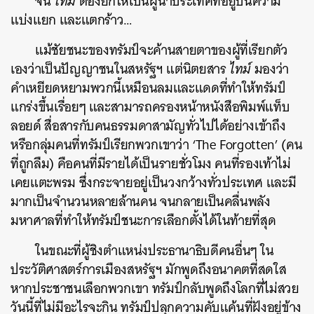
จน
ไทม์
ต้องยกให้เป็นผู้นำประเทศที่อยู่บนความ
แบ่งแยก และแตกร้าว…
แม้ชัยชนะของทรัมป์จะค้านสายตาของผู้ที่เรียกตัว
เองว่าเป็นปัญญาชนในสหรัฐฯ แต่นิตยสาร
ไทม์
มองว่า
คำเหยียดหยามพวกนี้เหมือนลมและแดดที่ทำให้ทรัมป์
แกร่งขึ้นเรื่อยๆ และสามารถครองหน้าหนังสือพิมพ์แท็บ
ลอยด์ สื่อสารกับคนธรรมดาสามัญทั่วไปได้อย่างเข้าถึง
หรือกลุ่มคนที่ทรัมป์เรียกพวกเขาว่า ‘The Forgotten’ (คน
ที่ถูกลืม) คือคนที่มีรายได้เป็นรายชั่วโมง คนที่รองเท้าไม่
เคยแตะพรม ซึ่งกระจายอยู่เป็นวงกว้างทั่วประเทศ และมี
มากเป็นจำนวนหลายล้านคน จนกลายเป็นคลื่นพลัง
มหาศาลที่ทำให้ทรัมป์ชนะการเลือกตั้งได้ในท้ายที่สุด
ในขณะที่ผู้ชิงตำแหน่งประธานาธิบดีคนอื่นๆ ใน
ประวัติศาสตร์การเมืองสหรัฐฯ มักพูดถึงอนาคตที่สดใส
หากประชาชนเลือกพวกเขา ทรัมป์กลับพูดถึงโลกที่ไม่สวย
วันนี้ที่ไม่มีอะไรจะกิน ทรัมป์ปลุกความคับแค้นที่ฝังอยู่ข้าง