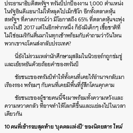
ประธานาธิบดีสหรัฐฯ ทรัมป์ปกป้องงาน 1,000 ตำแหน่ง
ในรัฐอินดีแอนาไม่ให้หลุดไปเม็กซิโก อีกทั้งตลาดหุ้น
สหรัฐฯ ที่คาดการณ์ว่า มีโอกาสถึง 65% ที่ตลาดหุ้นจะพุ่ง
แรงในปี 2017 แต่ในอีกฟากหนึ่ง ก็ยังมีเด็กๆ เชื้อชาติที่
ไม่ใช่อเมริกันตื่นมาในทุกเช้าพร้อมกับคำถามว่าวันไหน
พวกเขาจะโดนส่งกลับประเทศ?
นี่ยังไม่รวมเหล่านักศึกษามุสลิมในนิวยอร์กถูกข่มขู่
และเย้ยหยันด้วยถ้อยคำของทรัมป์
ชัยชนะของทรัมป์ทำให้ทั้งคนที่เคยไร้อำนาจกลับมา
เรืองรอง พร้อมๆ กับคนที่เคยมีพื้นที่รู้สึกโดนคุกคาม
ชัยชนะของผู้ชายคนนี้จึงมาพร้อมทั้งความหวังและ
ความหวาดกลัว ที่อาจทำให้โลกดีขึ้นและแย่ลงไปในเวลา
เดียวกัน
10 คนที่เข้ารอบสุดท้าย ‘บุคคลแห่งปี’ ของนิตยสาร
ไทม์