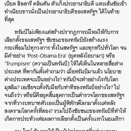
เบียด ฮิลลารี คลินตัน ตัวเก็งประธานาธิบดี แตะเส้นชัยเข้า
ทำเนียบขาวนั่งเป็นประธานาธิบดีของสหรัฐฯ ได้ในท้าย
ที่สุด
ทรัมป์ไม่เพียงแต่สร้างปรากฏการณ์ใหม่ให้กับการ
เลือกตั้งของสหรัฐฯ ชัยชนะของทรัมป์ยังสร้างแรง
กระเพื่อมไปทุกวงการ ทั้งในสหรัฐฯ และทุกทวีปทั่วโลก จน
มีคำอย่าง ‘Post-Obama Era’ (ยุคหลังโอบามา) หรือ
‘Trumpism’ (ความเป็นทรัมป์) ให้ได้เห็นในหลายสื่อต่าง
ประเทศ ที่พากันตั้งคำถามว่า เมื่อทรัมป์มาแล้ว นโยบาย
ต่างประเทศจะเป็นอย่างไร? ทรัมป์จะทำอย่างไรกับโลก
มุสลิม? เอเชียจะตั้งรับมือกับท่าทีของทรัมป์อย่างไร? ไป
จนถึงว่า หรือนี่คือยุคสิ้นสุดการเป็นตำรวจโลกของสหรัฐฯ
จากที่วางบทบาทตัวเองเป็นผู้พิทักษ์โลกมาตั้งแต่หลัง
สงครามโลกครั้งที่สอง? รวมไปถึงชัยชนะของทรัมป์ที่ทำให้
เกิดการประท้วงต่อผลการเลือกตั้งเป็นครั้งแรกในอเมริกา