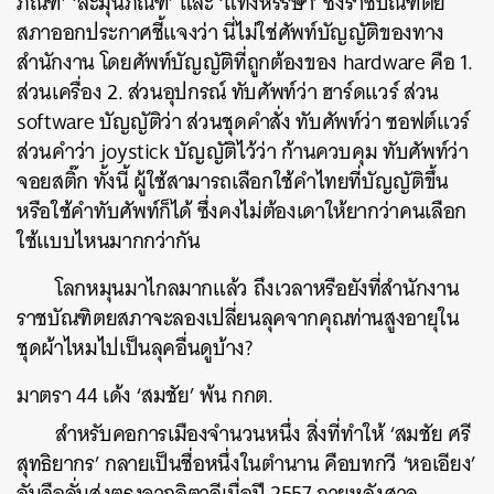
ภัณฑ์’ ‘ละมุนภัณฑ์’ และ ‘แท่งหรรษา’ ซึ่งราชบัณฑิตย
สภาออกประกาศชี้แจงว่า นี่ไม่ใช่ศัพท์บัญญัติของทาง
สำนักงาน โดยศัพท์บัญญัติที่ถูกต้องของ hardware คือ 1.
ส่วนเครื่อง 2. ส่วนอุปกรณ์ ทับศัพท์ว่า ฮาร์ดแวร์ ส่วน
software บัญญัติว่า ส่วนชุดคำสั่ง ทับศัพท์ว่า ซอฟต์แวร์
ส่วนคำว่า joystick บัญญัติไว้ว่า ก้านควบคุม ทับศัพท์ว่า
จอยสติ๊ก ทั้งนี้ ผู้ใช้สามารถเลือกใช้คำไทยที่บัญญัติขึ้น
หรือใช้คำทับศัพท์ก็ได้ ซึ่งคงไม่ต้องเดาให้ยากว่าคนเลือก
ใช้แบบไหนมากกว่ากัน
โลกหมุนมาไกลมากแล้ว ถึงเวลาหรือยังที่สำนักงาน
ราชบัณฑิตยสภาจะลองเปลี่ยนลุคจากคุณท่านสูงอายุใน
ชุดผ้าไหมไปเป็นลุคอื่นดูบ้าง?
มาตรา 44 เด้ง ‘สมชัย’ พ้น กกต.
สำหรับคอการเมืองจำนวนหนึ่ง สิ่งที่ทำให้ ‘สมชัย ศรี
สุทธิยากร’ กลายเป็นชื่อหนึ่งในตำนาน คือบทกวี ‘หอเอียง’
อันลือลั่นส่งตรงจากอิตาลีเมื่อปี 2557 ภายหลังศาล