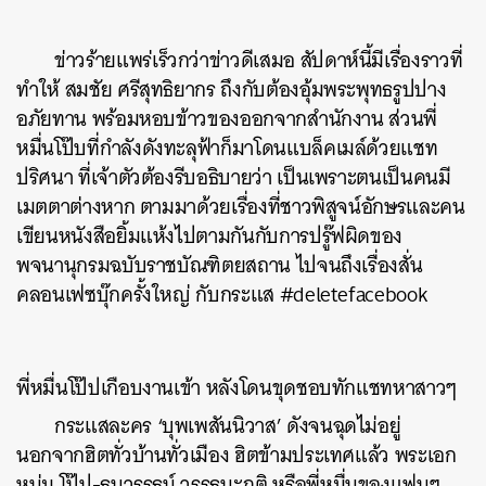
ข่าวร้ายแพร่เร็วกว่าข่าวดีเสมอ สัปดาห์นี้มีเรื่องราวที่
ทำให้ สมชัย ศรีสุทธิยากร ถึงกับต้องอุ้มพระพุทธรูปปาง
อภัยทาน พร้อมหอบข้าวของออกจากสำนักงาน ส่วนพี่
หมื่นโป๊บที่กำลังดังทะลุฟ้าก็มาโดนแบล็คเมล์ด้วยแชท
ปริศนา ที่เจ้าตัวต้องรีบอธิบายว่า เป็นเพราะตนเป็นคนมี
เมตตาต่างหาก ตามมาด้วยเรื่องที่ชาวพิสูจน์อักษรและคน
เขียนหนังสือยิ้มแห้งไปตามกันกับการปรู๊ฟผิดของ
พจนานุกรมฉบับราชบัณฑิตยสถาน ไปจนถึงเรื่องสั่น
คลอนเฟซบุ๊กครั้งใหญ่ กับกระแส #deletefacebook
พี่หมื่นโป๊ปเกือบงานเข้า หลังโดนขุดชอบทักแชทหาสาวๆ
กระแสละคร ‘บุพเพสันนิวาส’ ดังจนฉุดไม่อยู่
นอกจากฮิตทั่วบ้านทั่วเมือง ฮิตข้ามประเทศแล้ว พระเอก
หนุ่ม
โป๊ป-ธนวรรธน์ วรรธนะภูติ หรือพี่หมื่นของแฟนๆ