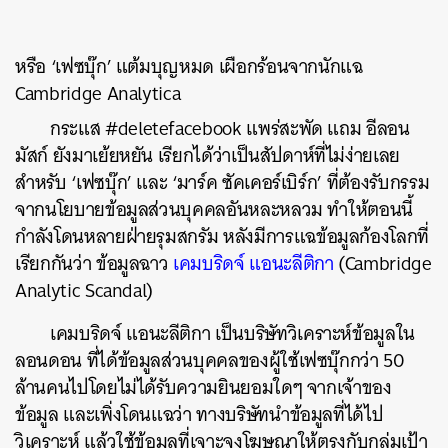
หรือ ‘เฟซบุ๊ก’ แต้มบุญหมด เผือกร้อนจากนักแฉ
Cambridge Analytica
กระแส #deletefacebook แพร่สะพัด แถม อีลอน
มัสก์ ยังมาเย้ยหยัน เรียกได้ว่า
เป็นสัปดาห์ที่ไม่ง่ายเลย
สำหรับ ‘เฟซบุ๊ก’ และ ‘มาร์ค ซัคเคอร์เบิร์ก’ ที่ต้อง
รับกรรม
จากนโยบายข้อมูลส่วนบุคคลอันหละหลวม ทำให้ตอนนี้
กำลังโดนหลายฝ่ายรุมสกรัม
หลังมีการแฉข้อมูลก้องโลกที่
เรียกกันว่า ข้อมูลฉาว
เคมบริดจ์ แอนะลีติกา
(Cambridge
Analytic Scandal)
เคมบริดจ์ แอนะลีติกา เป็นบริษัทวิเคราะห์ข้อมูลใน
ลอนดอน ที่ได้ข้อมูลส่วนบุคคลของผู้ใช้เฟซบุ๊กกว่า 50
ล้านคนไปโดยไม่ได้รับความยินยอมใดๆ จากเจ้าของ
ข้อมูล และเพิ่งโดนแฉว่า ทางบริษัทนำข้อมูลที่ได้ไป
วิเคราะห์ แล้วใช้ข้อมูลที่เจาะจงโฆษณาให้ตรงกับกลุ่มเป้า