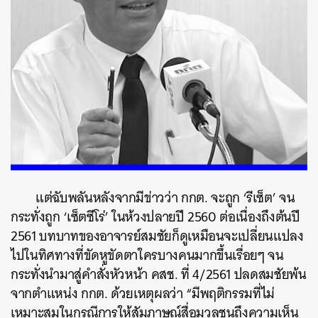
แต่ฉับพลันหลังจากมีข่าวว่า กกต. จะถูก ‘รีเซ็ต’ จน
กระทั่งถูก ‘เซ็ตซีโร่’ ในห้วงปลายปี 2560 ต่อเนื่องถึงต้นปี
2561 บทบาทของอาจารย์สมชัยก็ดูเหมือนจะเปลี่ยนแปลง
ไปในทิศทางที่ขัดหูขัดตาใครบางคนมากขึ้นเรื่อยๆ จน
กระทั่งนำมาสู่คำสั่งหัวหน้า คสช. ที่ 4/2561 ปลดสมชัยพ้น
จากตำแหน่ง กกต. ด้วยเหตุผลว่า “มีพฤติกรรมที่ไม่
เหมาะสมในกรณีการให้สัมภาษณ์สื่อมวลชนถึงความเห็น