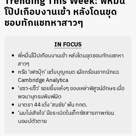
Trending This Week: พี่หมื่น
โป๊ปเกือบงานเข้า หลังโดนขุด
ชอบทักแชทหาสาวๆ
IN FOCUS
พี่หมื่นโป๊ปเกือบงานเข้า หลังโดนขุดชอบทักแชทหา
สาวๆ
หรือ ‘เฟซบุ๊ก’ แต้มบุญหมด เผือกร้อนจากนักแฉ
Cambridge Analytica
‘แซว-แซ็ว’ รอยยิ้มแห้งๆ ของเหล่าพิสูจน์อักษร เมื่อ
พจนานุกรมพิมพ์ผิด
มาตรา 44 เด้ง ‘สมชัย’ พ้น กกต.
‘ผมไม่เสียใจ’ มือระเบิดในเท็กซัสสารภาพก่อน
บอมบ์ตัวตาย