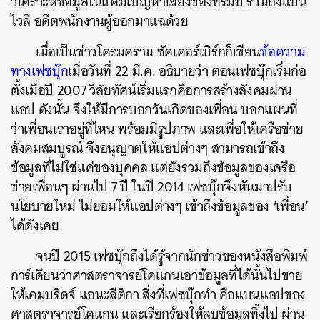
วิเคราะห์ข้อมูลในแคมเปญหาเสียงของทรัมป์ รวมถึงแบน
ไวลี อดีตพนักงานผู้ออกมาแฉด้วย
เมื่อเป็นข่าวโครมคราม ซัคเคอร์เบิร์กก็เขียน
ข้อความ
ทางเฟซบุ๊ก
เมื่อวันที่ 22 มี.ค. อธิบายว่า ตอนเฟซบุ๊กเริ่มก่อ
ตั้งเมื่อปี 2007 วิสัยทัศน์เริ่มแรกคือการสร้างสังคมผ่าน
แอป ดังนั้น จึงให้มีการบอกวันเกิดของเพื่อน บอกแผนที่
ว่าเพื่อนเราอยู่ที่ไหน พร้อมมีรูปภาพ และเพื่อให้เครือข่าย
สังคมสมบูรณ์ จึงอนุญาตให้แอปต่างๆ สามารถเข้าถึง
ข้อมูลที่ไม่ใช่แค่ของบุคคล แต่ยังรวมถึงข้อมูลของเครือ
ข่ายเพื่อนๆ ผ่านไป 7 ปี ในปี 2014 เฟซบุ๊กจึงหันมาปรับ
‘
’
นโยบายใหม่ ไม่ยอมให้แอปต่างๆ เข้าถึงข้อมูลของ
เพื่อน
ได้ดังเคย
จนปี 2015 เฟซบุ๊กถึงได้รู้จากนักข่าวของหนังสือพิมพ์
การ์เดียนว่าศาสตราจารย์โคแกนเอาข้อมูลที่ได้นั้นไปขาย
ให้เคมบริดจ์ แอนะลีติกา สิ่งที่เฟซบุ๊กทำ คือแบนแอปของ
ศาสตราจารย์โคแกน และเรียกร้องให้ลบข้อมูลทิ้งไป ผ่าน