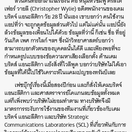
ส่วนคนที่ออกมาแฉเรื่องนี้ คือ หนุ่มหัวชมพู คริสโต
เฟอร์ วายลี (Christopher Wylie) อดีตพนักงานของเคม
บริดจ์ แอนะลีติกา วัย 28 ปี นั่นเอง เขาบอกว่า คนใช้งาน
แอปที่ว่า จะถูกดูดข้อมูลส่วนตัวไป แต่ไม่แค่นั้น แอปนี้ยัง
ล้วงข้อมูลของเพื่อนไปได้ด้วย ข้อมูลที่ว่านี้ ก็เช่น ชื่อ ที่อยู่
วันเกิด เพศ การไลก์ ฯลฯ ซึ่งนักวิทยาศาสตร์บอกว่า
สามารถบอกตัวตนของบุคคลนั้นได้ดี และเพียงพอที่จะ
กำหนดรูปแบบของข้อความหาเสียงเลือกตั้ง ด้านเคม
บริดส์ แอนะลีติกา แย้งสิ่งที่ไวลีพูด บอกว่าบริษัทไม่ได้เอา
ข้อมูลที่ได้นี้ไปใช้วิเคราะห์ในแคมเปญของทรัมป์เลย
เฟซบุ๊กรู้เรื่องนี้เมื่อสองปีก่อน และก็สั่งให้เคมบริดจ์
แอนะลีติกา และศาสตราจารย์โคแกนลบข้อมูลทั้งหมด
แต่ก็เพิ่งพบว่าบริษัทไม่ยอมทำตาม ทางบริษัทจึงมี
มาตรการระงับการใช้งานของทีมงานที่เกี่ยวข้องกับเคม
บริดจ์ แอนะลึติกา และบริษัท Strategic
Communications Laboratories (SCL) ที่เกี่ยวพันกับการ