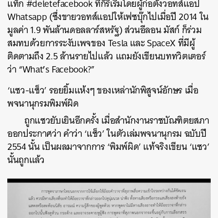
แท็ก #deletefacebook ที่ก็ริเริ่มโดยผู้ก่อตั้งวอทส์แอป
Whatsapp (ซึ่งขายวอทส์แอปให้เฟซบุ๊กไปเมื่อปี 2014 ใน
มูลค่า 1.9 พันล้านดอลลาร์สหรัฐ) ส่วนอีลอน มัสก์ ก็ร่วม
สมทบด้วยการระงับเพจของ Tesla และ SpaceX ที่มีผู้
ติดตามถึง 2.5 ล้านรายไปแล้ว แถมยังเขียนบททวิตเตอร์
’
ว่า “What
s Facebook?”
‘แซว-แซ็ว’ รอยยิ้มแห้งๆ ของเหล่านักพิสูจน์อักษร เมื่อ
พจนานุกรมพิมพ์ผิด
ถูกแซวยับเยินอีกครั้ง เมื่อสำนักงานราชบัณฑิตยสภา
ออกประกาศว่า คำว่า ‘แซ็ว’ ในตัวเล่มพจนานุกรม ฉบับปี
2554 นั้น เป็นผลมาจากการ ‘พิมพ์ผิด’ แท้จริงเขียน ‘แซว’
นั้นถูกแล้ว