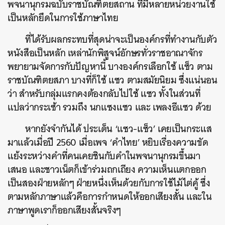
พจนานุกรมฉบับราชบัณฑิตยสถาน ที่มีหลายหน่วยงานใช้
เป็นหลักยึดในการใช้ภาษาไทย
ที่ได้รับผลกระทบที่สุดน่าจะเป็นองค์กรที่ทำงานกับตัว
หนังสือเป็นหลัก เหล่านักพิสูจน์อักษรทั่วราชอาณาจักร
พยายามจัดการกับปัญหานี้ บางองค์กรเลือกใช้ แซ็ว ตาม
ราชบัณฑิตยสภา บางที่ก็ใช้ แซว ตามสมัยนิยม ซึ่งแน่นอน
ว่า สำหรับกลุ่มแรกคงต้องกลับไปใช้ แซว ทั้งในส่วนที่
แปลว่ากระเซ้า รวมถึง นกแซงแซว และ เพลงอีแซว ด้วย
หากยังจำกันได้ ประเด็น ‘แซว-แซ็ว’ เคยเป็นกระแส
มาแล้วเมื่อปี 2560 เมื่อเพจ ‘คำไทย’ หยิบเรื่องความขัด
แย้งระหว่างคำที่คนเคยชินกับคำในพจนานุกรมขึ้นมา
เสนอ และชาวเน็ตก็เข้าร่วมถกเถียง ความเห็นแตกออก
เป็นสองฝ่ายหลักๆ ฝ่ายหนึ่งเห็นด้วยกับการใช้ไม้ไต่คู้ ซึ่ง
ตามหลักภาษาแล้วคือการกำหนดให้ออกเสียงสั้น และใน
ภาษาพูดเราก็ออกเสียงสั้นจริงๆ