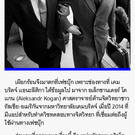
เผือกร้อนจึงมาตกที่เฟซบุ๊ก เพราะช่องทางที่ เคม
บริดจ์ แอนะลีติกา ได้ข้อมูลไป มาจาก อเล็กซานเดอร์ โค
แกน (Aleksandr Kogan) ศาสตราจารย์ด้านจิตวิทยาชาว
รัสเซีย-อเมริกันจากมหาวิทยาลัยเคมบริดจ์ เมื่อปี 2014 ที่
มีแอปสำหรับทำควิซทดสอบทางจิตวิทยา ที่เชื่อมต่อถึงผู้
ใช้ผ่านทางเฟซบุ๊ก