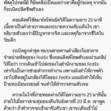
พัสดุไปรษณีย์ ก็อัดคลิปเปิดเผยว่าเขาคือผู้ก่อเหตุ จากนั้น
ก็ระเบิดปลิดชีพตัวเอง
คอนดิตต์ใช้สมาร์ตโฟนอัดวิดีโอความยาว 25 นาที
เนื้อหาเป็นคำสารภาพและระบายความคับแค้นใจ เขา
อธิบายตัวเองว่ามีปัญหาทางจิต และเหตุก็มาจากชีวิตใน
วัยเด็ก
ระเบิดลูกล่าสุด พบบนสายพานลำเลียงในอาคาร
จำหน่ายพัสดุของ FedEx ซึ่งคอนดิตต์โทษตัวเองผ่านคลิป
วิดีโอว่า การเดินเข้าไปส่งของในสำนักงานของ FedEx
เท่ากับเป็นการช่วยตำรวจทำงาน เพราะมันทำให้ภาพตัว
เขาไปติดอยู่ในกล้องวิดีโอของ FedEx แถมยังทำให้เห็น
ป้ายทะเบียนรถยนต์ จนทำให้ตำรวจตามตัวเจอ
ความในใจที่ถ่ายทอดผ่านวิดีโอความยาว 25 นาทีนั้น
ถ่ายไว้เมื่อราวสามทุ่มของคืนวันอังคารที่ 20 มี.ค. เขาพูด
ด้วยว่า ถ้าตำรวจจะเข้ามาจับตัวเขา เขาจะเดินเข้าไป