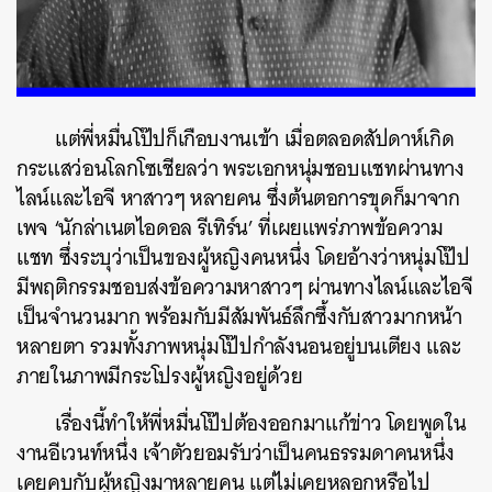
แต่พี่หมื่นโป๊ปก็เกือบงานเข้า เมื่อตลอดสัปดาห์เกิด
กระแสว่อนโลกโซเชียลว่า พระเอกหนุ่มชอบแชทผ่านทาง
ไลน์และไอจี หาสาวๆ หลายคน ซึ่งต้นตอการขุดก็มาจาก
เพจ ‘
นักล่าเนตไอดอล รีเทิร์น’ ที่เผยแพร่ภาพข้อความ
แชท ซึ่งระบุว่าเป็นของผู้หญิงคนหนึ่ง โดยอ้างว่าหนุ่มโป๊ป
มีพฤติกรรมชอบส่งข้อความหาสาวๆ ผ่านทางไลน์และไอจี
เป็นจำนวนมาก พร้อมกับมีสัมพันธ์ลึกซึ้งกับสาวมากหน้า
หลายตา รวมทั้งภาพหนุ่มโป๊ปกำลังนอนอยู่บนเตียง และ
ภายในภาพมีกระโปรงผู้หญิงอยู่ด้วย
เรื่องนี้ทำให้พี่หมื่นโป๊ปต้องออกมาแก้ข่าว โดยพูดใน
งานอีเวนท์หนึ่ง เจ้าตัว
ยอมรับว่าเป็นคนธรรมดาคนหนึ่ง
เคยคบกับผู้หญิงมาหลายคน แต่ไม่เคยหลอกหรือไป