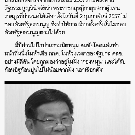
รัฐธรรมนูญวินิจฉัยว่า พระราชกฤษฎีกายุบสภาผู้แทน
ราษฎรที่กำหนดให้เลือกตั้งในวันที่ 2 กุมภาพันธ์ 2557 ไม่
ชอบด้วยรัฐธรรมนูญ ซึ่งทำให้การเลือกตั้งครั้งนั้นไม่ชอบ
ด้วยรัฐธรรมนูญตามไปด้วย
สี่ปีผ่านไปไวปานกามนิตหนุ่ม สมชัยโลดแล่นทำ
หน้าที่หนึ่งในห้าเสือ กกต. ในห้วงเวลาของรัฐบาล คสช.
อย่างมีสีสัน โดยถูกมองว่าอยู่ในฝั่ง ‘กองหนุน’ และได้รับ
ก้อนอิฐก้อนปูนไปไม่น้อยจากฝั่ง ‘เอาเลือกตั้ง’