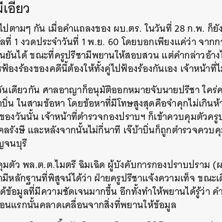
เอี่ยว
างไปตามๆ กัน เมื่อคำแถลงของ ผบ.ตร. ในวันที่ 28 ก.พ. ก็ยั
ัลที่ 1 งวดประจำวันที่ 1 พ.ย. 60 โดยบอกเพียงแค่ว่า จา
ยืนยันได้ ขณะที่ครูปรีชามีพยานให้สอบสวน แต่คำกล่าวอ้า
องร้องของคดีนี้ต้องให้ทั้งคู่ไปฟ้องร้องกันเอง เจ้าหน้าที่ไม่
วันเดียวกัน ศาลอาญาก็อนุมัติออกหมายจับนายปรีชา ใคร
้าบิ่น ในสามข้อหา โดยข้อหาที่มีโทษสูงสุดคือจำคุกไม่เกินห้
่ยงของวันนั้น เจ้าหน้าที่ตำรวจกองปราบฯ ก็เข้าควบคุมตัวคร
คลรังษี และหลังจากนั้นไม่กี่นาที เจ๊บ้าบิ่นก็ถูกตำรวจคว
ญจนบุรี
มตัว พล.ต.ต.ไมตรี ฉิมเฉิด ผู้บังคับการกองปราบปราม (ผ
ามีหลักฐานที่พิสูจน์ได้ว่า ฝ่ายครูปรีชาแจ้งความเท็จ ขณ
้ข้อมูลที่มีความชัดเจนมากขึ้น อีกทั้งทำให้พยานได้รู้ว่า คำใ
รกนั้นคลาดเคลื่อนจากสิ่งที่พยานให้ข้อมูล
นหา