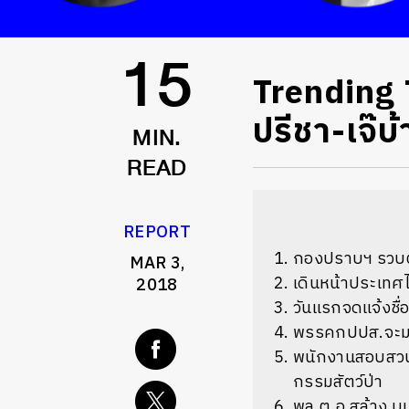
Trending 
15
ปรีชา-เจ๊บ้า
MIN.
READ
REPORT
กองปราบฯ รวบตัว
MAR 3,
เดินหน้าประเทศไ
2018
วันแรกจดแจ้งชื
พรรคกปปส.จะมาไม
พนักงานสอบสวน 
กรรมสัตว์ป่า
พล.ต.อ.สล้าง บุ