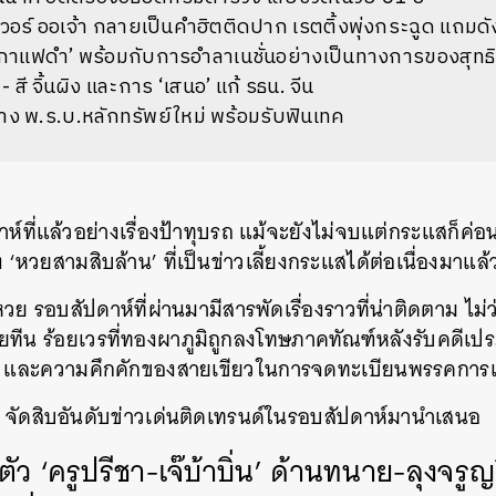
เวอร์ ออเจ้า กลายเป็นคำฮิตติดปาก เรตติ้งพุ่งกระฉูด แถมดั
กาแฟดำ’ พร้อมกับการอำลาเนชั่นอย่างเป็นทางการของสุทธิช
- สี จิ้นผิง และการ ‘เสนอ’ แก้ รธน. จีน
่าง พ.ร.บ.หลักทรัพย์ใหม่ พร้อมรับฟินเทค
ดาห์ที่แล้วอย่างเรื่องป้าทุบรถ แม้จะยังไม่จบแต่กระแสก็ค
่อง ‘หวยสามสิบล้าน’ ที่เป็นข่าวเลี้ยงกระแสได้ต่อเนื่องมาแ
วย รอบสัปดาห์ที่ผ่านมามีสารพัดเรื่องราวที่น่าติดตาม ไม่ว
ทีน ร้อยเวรที่ทองผาภูมิถูกลงโทษภาคทัณฑ์หลังรับคดีเปร
ค และความคึกคักของสายเขียวในการจดทะเบียนพรรคการเ
ัดสิบอันดับข่าวเด่นติดเทรนด์ในรอบสัปดาห์มานำเสนอ
ว ‘ครูปรีชา-เจ๊บ้าบิ่น’ ด้านทนาย-ลุงจรู