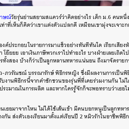
ภาษณ์
วัยรุ่นย่านสยามสแควร์ว่าคิดอย่างไร เด็ก ม.6 คนหนึ่
เท่าที่เห็นก็คิดว่าเขาแต่งตัวแปลกดี เหมือนเขามุ่งจะเจาะกลุ
องค์ประกอบในรายการมาแซ็วอย่างทันทีทันใด เรียกเสียงห
่า โอ๊ยยย เอาเงินภาษีพวกเราไปทำอะไร บางฝ่ายเลยเถิดไ
รทั้งสอง บ้างก็ว่าเป็นลูกหลานทหารแน่นอน ถึงมาจัดรายก
ว-ภวรัณชณ์ บรรณารักษ์ พิธีกรหญิง ซึ่งมีผลงานการเป็นพิธ
ับงานพิธีกรนี้จากคำชักชวนของรุ่นพี่ที่เคยร่วมงานกัน ไม่ได
งบประมาณในการผลิต
แ
ละหากใครรู้จักก็จะพอทราบว่าเธอไม่ข
านเธอมาจากไหน ไม่ได้ใช้เส้นเข้า มีคนบอกหนูเป็นลูกทหารห
กัน ส่งตัวเองเรียนมาตั้งแต่เรียนปี 2 หมิวรักในอาชีพพิธ