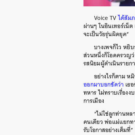
Voice TV
ได้สัม
ผ่านๆ ในอินเทอร์เน็ต 
จะเป็นวัยรุ่นผิดยุค”
บางเพจก็ไว หยิบ
ส่วนหนึ่งก็โอดครวญว
รสนิยมผู้ดำเนินรายกา
อย่างไรก็ตาม หมิ
ออกมาบอกชัดว่า
เธอร
ทหาร ไม่ทราบเรื่อง
การเมือง
“ไม่ใช่ลูกท่านหล
คนเดียว พ่อแม่แยกทาง
รับโอกาสอย่างเต็มที่”