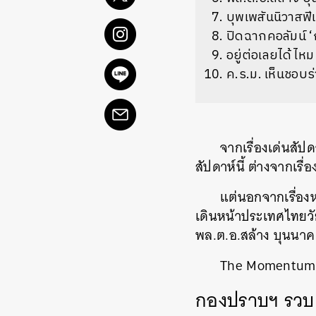
บุพเพสันนิวาสฟี
ปิดฉากคอลัมน์ ‘
อยู่ต่อเลยได้ไหม 
ค.ร.ม. เห็นชอบร
จากเรื่องเด่นสัป
สัปดาห์นี้ ต่างจากเรื
แต่นอกจากเรื่องห
เดินหน้าประเทศไทยวัย
พล.ต.อ.สล้าง บุนนา
The Momentum จ
กองปราบฯ รวบตั