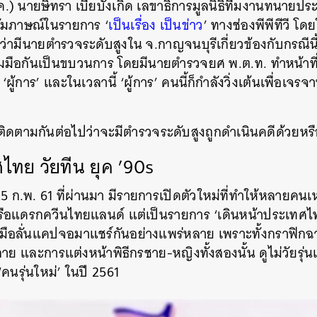
.ค.) นายษิทรา เบี้ยบังเกิด เลขาธิการมูลนิธิทีมงานทนายป
SHARE
TWEET
LINE
EMAIL
สัมภาษณ์ในรายการ ‘
เป็นเรื่อง เป็นข่าว
’ ทางช่องพีพีทีวี โ
ว่ามีนายตำรวจระดับสูงใน จ.กาญจนบุรีเกี่ยวข้องกับกรณีนี
่วมมือกันเป็นขบวนการ โดยมีนายตำรวจยศ พ.ต.ท. ทำหน้าที
ู้การ’ และในเวลานี้ ‘ผู้การ’ คนนี้ก็กำลังวิ่งเต้นเพื่อเจร
ติดตามกันต่อไปว่าจะมีตำรวจระดับสูงถูกดำเนินคดีด้วยหรื
ไทย วัยทีน ยุค ’90s
่ 25 ก.พ. 61 ที่ผ่านมา มีรายการเปิดตัวใหม่ที่ทำให้หลายคน
ือแดรกควีนไทยแลนด์ แต่เป็นรายการ ‘เดินหน้าประเทศไทย 
ือลั่นแคปจอมาแชร์กันอย่างแพร่หลาย เพราะทั้งกราฟิกฉากห
าย และการแต่งหน้าพิธีกรชาย-หญิงทั้งสองนั้น ดูไม่วัยรุ่น
 ‘คนรุ่นใหม่’ ในปี 2561