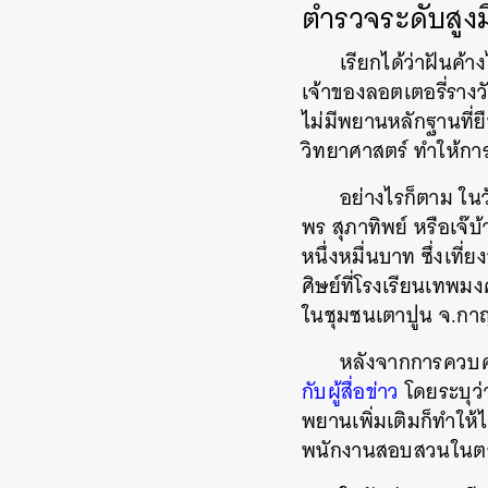
ตำรวจระดับสูงมี
เรียกได้ว่าฝันค้
เจ้าของลอตเตอรี่รางว
ไม่มีพยานหลักฐานที่
วิทยาศาสตร์ ทำให้การฟ้
อย่างไรก็ตาม ใน
พร สุภาทิพย์ หรือเจ๊บ
หนึ่งหมื่นบาท ซึ่งเที
ศิษย์ที่โรงเรียนเทพมง
ในชุมชนเตาปูน จ.กา
หลังจากการควบคุ
กับผู้สื่อข่าว
โดยระบุว่
พยานเพิ่มเติมก็ทำให้ได
พนักงานสอบสวนในตอนแ
ค้