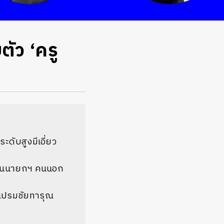
ัว ‘ครู
ดับสูงมีเอี่ยว
เป็นนายกฯ คนนอก
ีเปรมชัยทารุณ