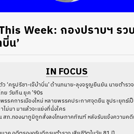
This Week: กองปราบฯ รวบต
บิ่น’
IN FOCUS
 ‘ครูปรีชา-เจ๊บ้าบิ่น’ ด้านทนาย-ลุงจรูญยืนยัน นายตำรวจระ
ทย วัยทีน ยุค ’90s
่อพรรคการเมืองใหม่ หลายพรรคประกาศจุดยืน ชูประยุทธ์
่มา มาแล้วจะแย่งที่นั่งใคร
สภ.ทองผาภูมิถูกสั่งลงโทษภาคทัณฑ์ หลังรับแจ้งความคด
นนาค อดีตรองอธิบดีกรมตำรวจ เสียชีวิตในวัย 81 ปี