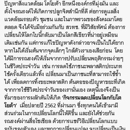
ปัญหาสิ่งแวดล้อม โตโยต้า อีกหนึ่งองค์กรที่มุ่งมั่น และ
ตั้งใจรณรงค์ให้เกิดการปลูกจิตสำนึกที่ดี ต่อการดูแลสิ่ง
แวดล้อมรอบตัว ชุมชน และในภาพรวมของสังคมมาโดย
ตลอด จึงได้จับมือร่วมกันกับ สวทช. ที่มีวิสัยทัศน์ ต้องการ
เปลี่ยนให้โลกใบนี้กลับมาเป็นโลกสีเขียวที่น่าอยู่เหมือน
เดิมเช่นกัน แต่การแก้ไขปัญหาดังกล่าวอาจเป็นไปได้ยาก
หากไม่ได้เริ่มต้นจากจุดเล็กๆ ใกล้ตัวเราเองเสียก่อน โดย
ได้มีการรณรงค์ให้เริ่มจากการปรับเปลี่ยนพฤติกรรมง่ายๆ
ในชีวิตประจำวัน เช่น การลดใช้ภาชนะพลาสติกประเภท
ใช้ครั้งเดียวแล้วทิ้ง เปลี่ยนมาเป็นภาชนะที่สามารถใช้ซ้ำ
ได้ เพื่อลดการทิ้งขยะพลาสติก ต้นตอของปัญหาขยะที่เกิด
จากการใช้ชีวิตประจำวันของเรานั่นเอง เหตุนี้เองจึงเป็น
‘กิจกรรมลดเปลี่ยนโลกกับโต
ที่มาของการผลักดันให้เกิด
โยต้า’
เมื่อปลายปี 2562 ที่ผ่านมา ซึ่งทุกคนได้เข้ามามี
ส่วนร่วมในการเปลี่ยนโลกนี้ให้ดีขึ้น และยังได้ช่วยกัน
รณรงค์ผ่านสื่อโซเชียล ด้วยการแชร์วิธีเปลี่ยนโลกแบบ
ฉบับของตัวเอง และทุกการเปลี่ยนแปลง จะเปลี่ยนเป็นเงิน