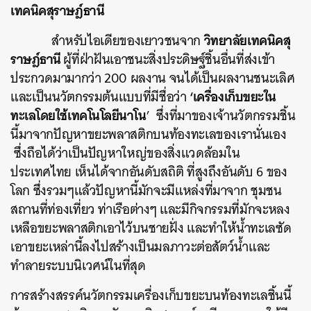
เทคนิคสุราษฎ์ธานี
วิทยาลัยเทคนิคสุ
สำหรับไอเดียของเยาวชนจาก
ราษฎ์ธานี
ผู้ที่ฝ่าฝันเอาชนะสิ่งประดิษฐ์ชิ้นอื่นที่ส่งเข้า
ประกวดมามากว่า 200 ผลงาน จนได้เป็นผลงานชนะเลิศ
‘เครื่องเก็บขยะใน
และเป็นนวัตกรรมต้นแบบที่มีชื่อว่า
ทะเลโดยใช้เทคโนโลยีนาโน
’ ซึ่งที่มาของเจ้านวัตกรรมชิ้น
นี้มาจากปัญหาขยะพลาสติกบนท้องทะเลของเรานั่นเอง
ซึ่งถือได้ว่าเป็นปัญหาใหญ่ของสิ่งแวดล้อมใน
ประเทศไทย เห็นได้จากอันดับสถิติ ที่สูงถึงอันดับ 6 ของ
โลก ซึ่งรวมๆแล้วปัญหานี้มักจะมีแหล่งที่มาจาก ชุมชน
สถานที่ท่องเที่ยว ท่าเรือต่างๆ และมีกิจกรรมที่มักจะหลง
เหลือขยะพลาสติกเอาไว้บนชายฝั่ง และทำให้น้ำทะเลซัด
เอาขยะเหล่านี้ลงไปสร้างเป็นมลภาวะต่อสัตว์น้ำและ
ทำลายระบบนิเวศน์ในที่สุด
การสร้างสรรค์นวัตกรรมเครื่องเก็บขยะบนท้องทะเลชิ้นนี้