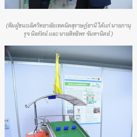
(ทีมผู้ชนะเลิศวิทยาลัยเทคนิคสุราษฎ์ธานี ได้แก่ นายภานุ
รุจ นิลรัตน์ และ นายสิทธิพร จันทานิตย์ )
ค้นหา
SHARE
TWEET
LINE
EMAIL