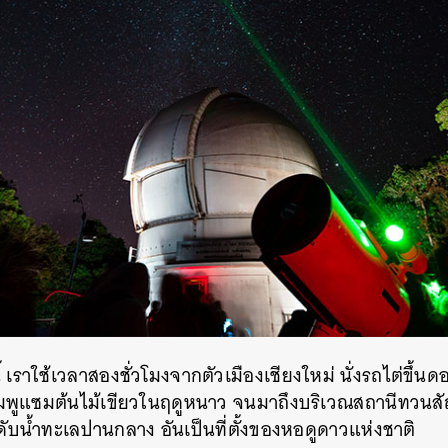
้ เราใช้เวลาสองชั่วโมงจากตัวเมืองเชียงใหม่ นั่งรถไต่ขึ้น
มพูแซมต้นไม้เขียวในฤดูหนาว จนมาถึงบริเวณสถานีทวนสั
ับน้ำทะเลปานกลาง อันเป็นที่ตั้งของหอดูดาวแห่งชาติ
นหา