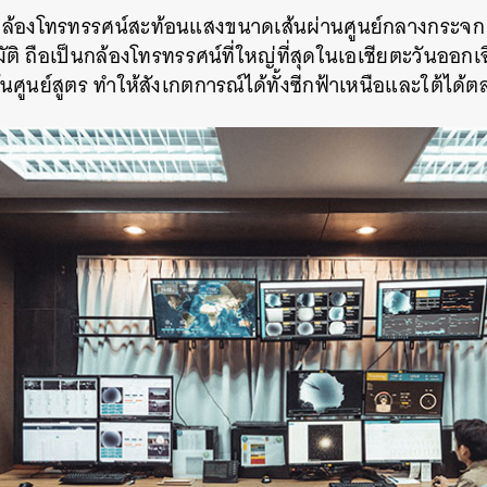
้งกล้องโทรทรรศน์สะท้อนแสงขนาดเส้นผ่านศูนย์กลางกระจก
SHARE
TWEET
LINE
EMAIL
ิ ถือเป็นกล้องโทรทรรศน์ที่ใหญ่ที่สุดในเอเชียตะวันออกเฉ
กล้เส้นศูนย์สูตร ทำให้สังเกตการณ์ได้ทั้งซีกฟ้าเหนือและใต้ได้