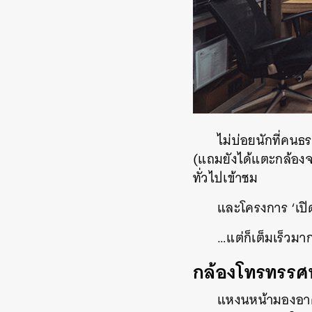
ไม่บ่อยนักที่คนธ
(แถมยังได้แตะกล้องจร
ทั่วไปเข้าชม
และโครงการ ‘เปิด
…แต่ก็เต็มเร็วมา
กล้องโทรทรรศน
แหงนหน้ามองอาคา