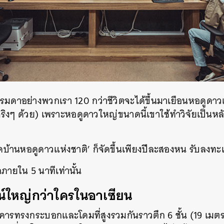
รรมดาอย่างพวกเรา 120 กว่าชีวิตจะได้ขึ้นมาเยือนหอดูดาวแ
ิงๆ ด้วย) เพราะหอดูดาวใหญ่ขนาดนี้เขาใช้ทำวิจัยเป็นหลั
บ้านหอดูดาวแห่งชาติ’ ก็จัดขึ้นเพียงปีละสองหน รับลงทะเบ
กภายใน 5 นาทีเท่านั้น
์ใหญ่กว่าใครในอาเซียน
รทรงกระบอกและโดมที่สูงรวมกันราวตึก 6 ชั้น (19 เมตร)