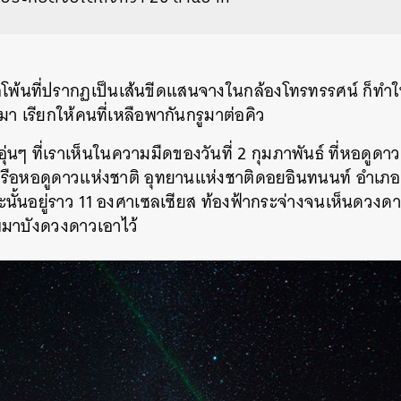
ลโพ้นที่ปรากฏเป็นเส้นขีดแสนจางในกล้องโทรทรรศน์ ก็ทำ
า เรียกให้คนที่เหลือพากันกรูมาต่อคิว
ุ่นๆ ที่เราเห็นในความมืดของวันที่ 2 กุมภาพันธ์ ที่หอดูดา
อหอดูดาวแห่งชาติ อุทยานแห่งชาติดอยอินทนนท์ อำเภอ
ะนั้นอยู่ราว 11 องศาเซลเซียส ท้องฟ้ากระจ่างจนเห็นดวงดาว
มฆมาบังดวงดาวเอาไว้