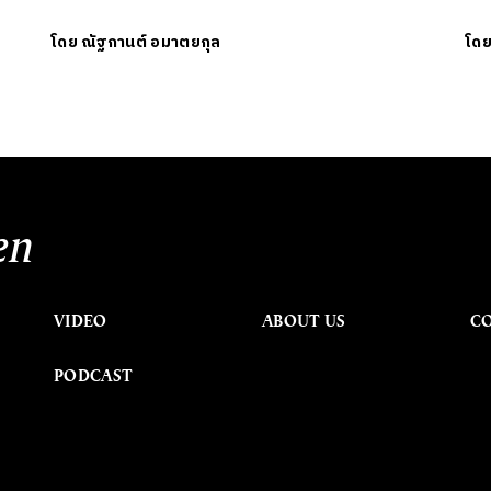
โดย
ณัฐกานต์ อมาตยกุล
โด
en
VIDEO
ABOUT US
C
PODCAST