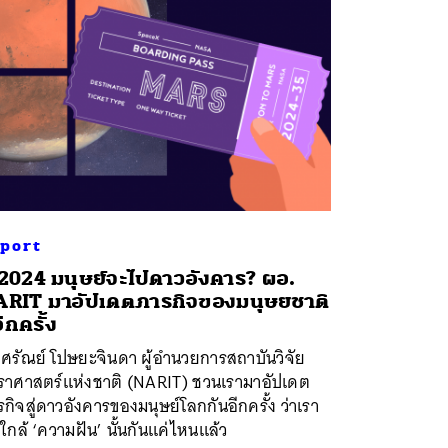
port
 2024 มนุษย์จะไปดาวอังคาร? ผอ.
RIT มาอัปเดตภารกิจของมนุษยชาติ
อีกครั้ง
ศรัณย์ โปษยะจินดา ผู้อำนวยการสถาบันวิจัย
ราศาสตร์แห่งชาติ (NARIT) ชวนเรามาอัปเดต
กิจสู่ดาวอังคารของมนุษย์โลกกันอีกครั้ง ว่าเรา
าใกล้ ‘ความฝัน’ นั้นกันแค่ไหนแล้ว