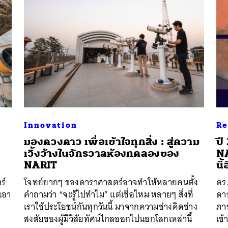
Innovation
Re
มองดวงดาว เพื่อเข้าใจทุกสิ่ง : สู่ความ
ปี
เวิ้งว้างในจักรวาลห้องทดลองของ
NA
นหา
NARIT
นี้
SHARE
TWEET
LINE
EMAIL
ร์
โจทย์ยากๆ ของดาราศาสตร์อาจทำให้หลายคนตั้ง
ดร.
ิเอา
คำถามว่า “จะรู้ไปทำไม” แต่เชื่อไหม หลายๆ สิ่งที่
ดา
เราใช้ประโยชน์กันทุกวันนี้ มาจากความช่างคิดช่าง
ภาร
สงสัยของผู้มีวิสัยทัศน์ไกลออกไปนอกโลกเหล่านี้
เข้