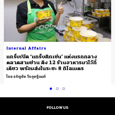
Internal Affairs
แกร็บเปิด ‘แกร็บคิทเช่น’ แห่งแรกกลาง
ตลาดสามย่าน ดึง 12 ร้านอาหารมาไว้ที่
เดียว พร้อมส่งในระยะ 8 กิโลเมตร
โดย อริญชัย วีรดุษฎีนนท์
FOLLOW US