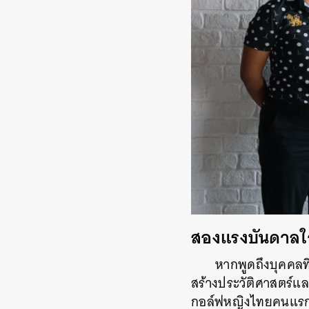
สองแรงบันดาลใจสู
หากพูดถึงบุคคลที
สร้างประวัติศาสตร์แล
กอล์ฟหญิงไทยคนแรกที