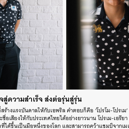
่ความสำเร็จ ส่งต่อรุ่นสู่รุ่น
่สร้างแรงบันดาลให้กับเอพริล คำตอบก็คือ ‘โปรโม-โปรเม’ 
ะชื่อเสียงให้กับประเทศไทยได้อย่างยาวนาน โปรเม-เอรียา 
่ได้ขึ้นเป็นมือหนึ่งของโลก และสามารถคว้าแชมป์จากเมเจอ