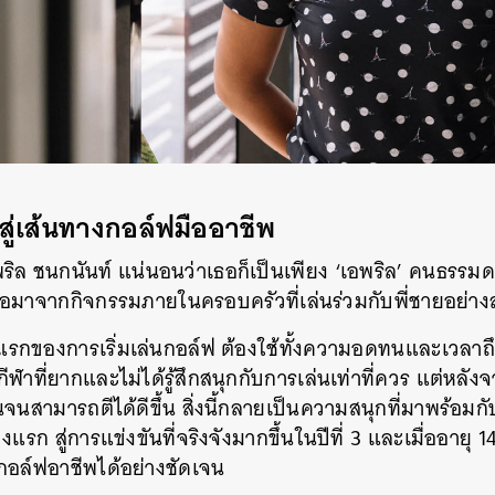
 สู่เส้นทางกอล์ฟมืออาชีพ
พริล ชนกนันท์ แน่นอนว่าเธอก็เป็นเพียง ‘เอพริล’ คนธรรมดา
อมาจากกิจกรรมภายในครอบครัวที่เล่นร่วมกับพี่ชายอย่า
ปีแรกของการเริ่มเล่นกอล์ฟ ต้องใช้ทั้งความอดทนและเวลาถ
ีฬาที่ยากและไม่ได้รู้สึกสนุกกับการเล่นเท่าที่ควร แต่หลัง
จนสามารถตีได้ดีขึ้น สิ่งนี้กลายเป็นความสนุกที่มาพร้อม
แรก สู่การแข่งขันที่จริงจังมากขึ้นในปีที่ 3 และเมื่ออายุ 1
อล์ฟอาชีพได้อย่างชัดเจน
นหา