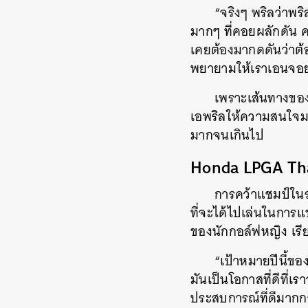
“จริงๆ พริลว่าพร
มากๆ ที่คอยผลักดัน 
เคยต้องมากดดันว่าต้
พยายามให้เราเอนจอย
เพราะเส้นทางของก
เอพริลให้ความสนใจมา
มากจนเกินไป
Honda LPGA Thai
การคว้าแชมป์ใน
ที่จะได้ไปเล่นในการ
ของนักกอล์ฟหญิง เรีย
“เป้าหมายปีนี้ขอ
มันเป็นโอกาสที่ดีที่เร
ประสบการณ์ที่ดีมากก