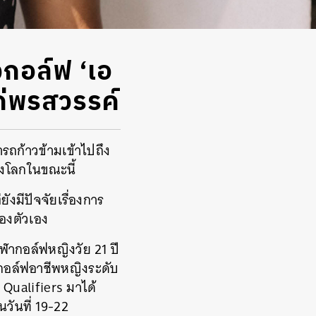
งกอล์ฟ ‘เอ
แค่พรสวรรค์
รถก้าวข้ามเข้าไปถึง
ของโลกในขณะนี้
ังมีปัจจัยเรื่องการ
องตัวเอง
ีฬากอล์ฟหญิงวัย 21 ปี
ันกอล์ฟอาชีพหญิงระดับ
Qualifiers มาได้
ันที่ 19-22