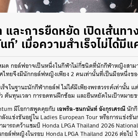
า และการยืดหยัด เปิดเส้นทา
นท์’ เมื่อความสำเร็จไม่ได้มี
มด กอล์ฟอาจเป็นหนึ่งในกีฬาไม่กี่ชนิดที่นักกีฬาหญิงสามา
ไทยจึงมีนักกอล์ฟหญิงเพียง 2 คนเท่านั้นที่เป็นมือหนึ่ง
ร็จในฐานะนักกีฬากอล์ฟ ไม่ได้มีเพียงพรสวรรค์เท่านั้น แต่ย
ว ต้นทุนเวลา การอดทนฝึกซ้อม และยืนหยัดในเป้าหมายข
เอพริล-ชนกนันท์
อังกุรเศรณี
ntum มีโอกาสพูดคุยกับ
นักก
่กำลังแข่งขันอยู่ใน Ladies European Tour หรือการแข่งข
ะสามารถคว้าแชมป์ Honda LPGA Thailand 2026 National 
นกอล์ฟหญิงในรอบ Honda LPGA Thailand 2026 ต่อไป ในว