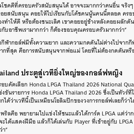
ิลโชคดีที่ครอบครัวสนับสนุนได้ อาจจะมากกว่าคนอื่น จริง
SHARE
TWEET
LINE
EMAIL
คอยสนับสนุน คอยให้ไปเรียนกับโค้ชคนนู้นคนนี้ตลอด ครอบ
องทำให้ดี หรือต้องชนะเลิศ เขาคอยอยู่ข้างหลังคอยผลักดั
กับอาชีพเรามากกว่า ก็ต้องขอบคุณครอบครัวมากกว่า”
ีฬากอล์ฟมีทั้งความยาก และความกดดันไม่ต่างไปจากกีฬาชนิ
กที่สุด คือการสนับสนุนจากพ่อแม่ โดยที่ไม่ต้องกดดันหร
land ประตูสู่เวทียิ่งใหญ่ของกอล์ฟหญิง
รอบคัดเลือก Honda
LPGA Thailand 2026 National Qual
แข่งขันรายการ
Honda LPGA Thailand 2026 ซึ่งเป็นทัวร์ที่
กได้ว่าเวทีนี้เป็นเหมือนโอลิมปิกของวงการกอล์ฟเลยก็ว่าได
งพริลคือ พยายามไปแข่งให้ชนะแล้วได้การ์ด LPGA แต่ว่าก
าจะได้แสดงฝีมือ แล้วก็ได้เล่นกับ Player ที่เข้าอยู่กับ LPGA
ว่า”