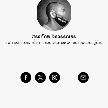
สรรค์ภพ จิรวรรณธร
แพ้ทางสีเขียวและน้ำตาล​ ชอบเดินทางพอๆ กับชอบนอนอยู่บ้าน