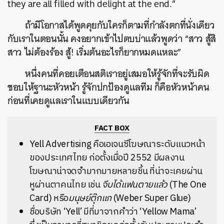
they are all filled with delight at the end.”
ถ้ามีโอกาสได้พูดคุยกับใครก็ตามที่กำลังตกที่นั่งเดียว
กับเราในตอนนั้น คงอยากเข้าไปตบบ่าแล้วพูดว่า “สาว สู้สิ
สาว ไม่ต้องร้อง สู้! เริ่มต้นอะไรก็ยากหมดแหละ”
หนึ่งคนที่คอยเตือนสติเราอยู่เสมอให้รู้จักที่จะรับผิด
ชอบให้ฐานะหัวหน้า รู้จักปกป้องดูแลทีม ก็คือหัวหน้าคน
ก่อนที่เคยดูแลเราในแบบเดียวกัน
FACT BOX
Yell Advertising
คือเอเจนซีโฆษณาระดับแนวหน้า
ของประเทศไทย ก่อตั้งเมื่อปี 2552
มีผลงาน
โฆษณาน่าจดจำมากมายหลายชิ้น ที่น่าจะเคยผ่าน
หูผ่านตาคนไทย เช่น
จีบได้แฟนตายแล้ว
(The One
Card) หรือ
มนุษย์ตุ๊กแก
(Weber Super Glue)
ชื่อบริษัท ‘Yell’
มีที่มาจากคำว่า ‘Yellow Mama’