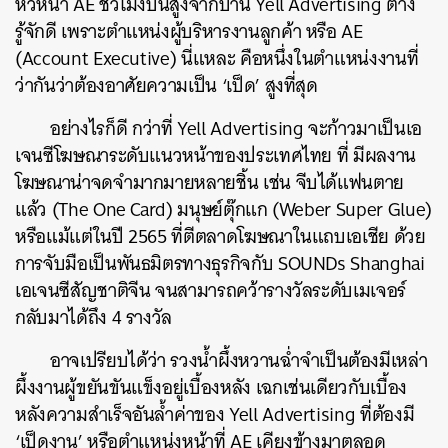
หัวหน้า AE ชั่วโมงบินสูงจากบ้าน Yell Advertising ต่าง
รู้จักดี เพราะตำแหน่งผู้บริหารงานลูกค้า หรือ AE
(Account Executive) นี่แหละ คือหนึ่งในตำแหน่งงานที่
ว่ากันว่าต้องอาศัยความเป็น ‘เป็ด’ สูงที่สุด
อย่างไรก็ดี กว่าที่ Yell Advertising จะก้าวมาเป็นเอ
เจนซีโฆษณาระดับแนวหน้าของประเทศไทย ที่ มีผลงาน
โฆษณาน่าจดจำมากมายหลายชิ้น เช่น จีบได้แฟนตาย
แล้ว (The One Card) มนุษย์ตุ๊กแก (Weber Super Glue)
หรือแม้แต่ในปี 2565 ที่ตีตลาดโฆษณาในแถบเอเชีย ด้วย
การจับมือเป็นพันธมิตรทางธุรกิจกับ SOUNDs Shanghai
เอเจนซีสัญชาติจีน จนสามารถคว้ารางวัลระดับเมเจอร์
กลับมาได้ถึง 4 รางวัล
อาจเปรียบได้ว่า รวงน้ำผึ้งหวานฉ่ำจำเป็นต้องมีเหล่า
ผึ้งงานผู้ขยันขันแข็งอยู่เบื้องหลัง เฉกเช่นเดียวกับเบื้อง
หลังความสำเร็จอันล้ำค่าของ Yell Advertising ที่ต้องมี
‘เป็ดงาน’ หรือตำแหน่งหน้าที่ AE เคียงข้างมาตลอด