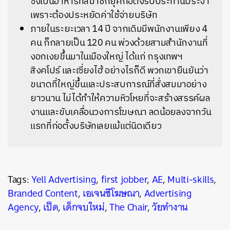
ซึ่งเป็นอาหารที่สมาชิกยุคก่อตั้งรับประทานประจำ
เพราะต้องประหยัดค่าใช้จ่ายบริษัท
ภายในระยะเวลา 14 ปี จากเดิมมีพนักงานเพียง 4
คน ก็กลายเป็น 120 คน พ่วงด้วยสามสำนักงานที่
งอกเงยขึ้นมาในเมืองใหญ่ ได้แก่ กรุงเทพฯ
สิงคโปร์ และเซี่ยงไฮ้ อย่างไรก็ดี พวกเขายืนยันว่า
ขนาดที่ใหญ่ขึ้นและประสบการณ์ที่สั่งสมมาอย่าง
ยาวนาน ไม่ได้ทำให้ความหิวโหยที่จะสร้างสรรค์ผล
งานและขับเคลื่อนวงการโฆษณา ลดน้อยลงจากวัน
แรกที่ก่อตั้งบริษัทเลยแม้แต่นิดเดียว
Tags:
Yell Advertising
,
first jobber
,
AE
,
Multi-skills
,
Branded Content
,
เอเจนซีโฆษณา
,
Advertising
Agency
,
เป็ด
,
เด็กจบใหม่
,
The Chair
,
วัยทำงาน