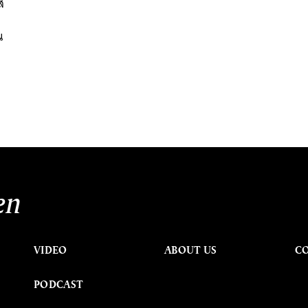
่
น
en
VIDEO
ABOUT US
C
PODCAST