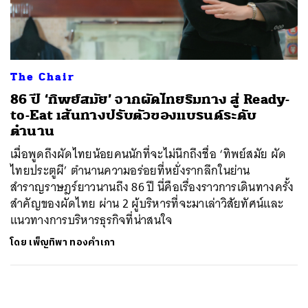
ค้นหา
SHARE
TWEET
LINE
EMAIL
The Chair
86 ปี ‘ทิพย์สมัย’ จากผัดไทยริมทาง สู่ Ready-
to-Eat เส้นทางปรับตัวของแบรนด์ระดับ
ตำนาน
เมื่อพูดถึงผัดไทยน้อยคนนักที่จะไม่นึกถึงชื่อ ‘ทิพย์สมัย ผัด
ไทยประตูผี’ ตำนานความอร่อยที่หยั่งรากลึกในย่าน
สำราญราษฎร์ยาวนานถึง 86 ปี นี่คือเรื่องราวการเดินทางครั้ง
สำคัญของผัดไทย ผ่าน 2 ผู้บริหารที่จะมาเล่าวิสัยทัศน์และ
แนวทางการบริหารธุรกิจที่น่าสนใจ
โดย
เพ็ญทิพา ทองคำเภา