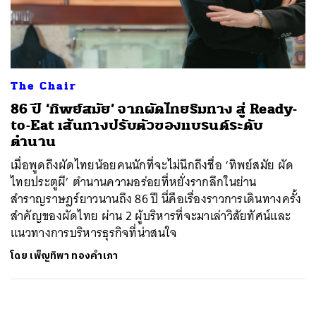
ค้นหา
SHARE
TWEET
LINE
EMAIL
The Chair
86 ปี ‘ทิพย์สมัย’ จากผัดไทยริมทาง สู่ Ready-
to-Eat เส้นทางปรับตัวของแบรนด์ระดับ
ตำนาน
เมื่อพูดถึงผัดไทยน้อยคนนักที่จะไม่นึกถึงชื่อ ‘ทิพย์สมัย ผัด
ไทยประตูผี’ ตำนานความอร่อยที่หยั่งรากลึกในย่าน
สำราญราษฎร์ยาวนานถึง 86 ปี นี่คือเรื่องราวการเดินทางครั้ง
สำคัญของผัดไทย ผ่าน 2 ผู้บริหารที่จะมาเล่าวิสัยทัศน์และ
แนวทางการบริหารธุรกิจที่น่าสนใจ
โดย
เพ็ญทิพา ทองคำเภา