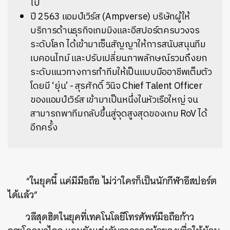
ไป
ปี 2563 แอมป์เวิร์ส (Ampverse) บริษัทผู้ให้
บริการด้านธุรกิจเกมมิงและอีสปอร์ตครบวงจร
ระดับโลก ได้เข้ามาเซ็นสัญญาให้การสนับสนุนทีม
เบคอนไทม์ และปรับเปลี่ยนภาพลักษณ์รวมถึงยก
ระดับแนวทางการทำทีมให้เป็นแบบมืออาชีพเต็มตัว
โดยมี ‘ยุ่น’ - สุรศักดิ์ วินิจ Chief Talent Officer
ของแอมป์เวิร์ส เข้ามาเป็นหนึ่งในหัวเรือใหญ่ จน
สามารถพาทีมกลับขึ้นสู่จุดสูงสุดของเกม RoV ได้
อีกครั้ง
“ในยุคนี้ แค่มีมือถือ ไม่ว่าใครก็เป็นนักกีฬาอีสปอร์ต
ได้แล้ว”
วลีสุดฮิตในยุคที่เทคโนโลยีโทรศัพท์มือถือก้าว