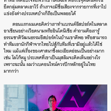
ทำหน้าที่ตอบโจทย์พวกเขาได้เต็มที่ ต้องใช้จุดเด่นตรงนี้
ยึดกลุ่มตลาดเอาไว้ ถ้าเราจะมีชื่อเสียงจากรายการที่เราไป
แข่งยังต่างประเทศบ้างก็ถือเป็นพลอยได้
ตอนแรกผมเคยคิดว่าเราทำแบรนด์อีสปอร์ตในตลาด
อาเซียนอย่างเวียดนามหรืออินโดนีเซีย คำถามคือเรารู้
ธรรมชาติวัฒนธรรมอีสปอร์ตในบ้านเขาดีพอ หรือสามารถ
ทำทีมเอานักกีฬาจากไทยไปสู้กับทีมที่เขามีอยู่แล้วได้ใช่
ไหม แม้แต่เรื่องของศาสนาซึ่งละเอียดอ่อนเป็นอย่างมาก
เช่น โลโก้หมู ประเทศที่เขาเป็นมุสลิมจะคิดเห็นอย่างไร
เพราะฉะนั้น ผมว่าเบคอนไทม์ควรปักหลักอยู่ในไทย
มากกว่า