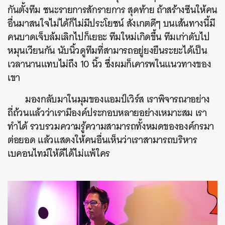
กันตั้งทีม ชนะรายการสักรายการ สุดท้าย ถ้าสร้างซีนให้คน
อื่นมาสนใจไม่ได้ก็ไม่มีประโยชน์ สังเกตดีๆ บนเส้นทางนี้มี
คนบาดเจ็บล้มเลิกไปก็เยอะ ทีมใหม่เกิดขึ้น ทีมเก่าดับไป
หมุนเวียนกัน นับนิ้วดูทีมที่สามารถอยู่ยงยืนระยะได้เป็น
เวลานานแทบไม่ถึง 10 นิ้ว ซึ่งผมก็เคารพในแนวทางของ
เขา
มองกลับมาในมุมของแอมป์เวิร์ส เราพิจารณาอย่าง
ถี่ถ้วนแล้วว่าเรามีองค์ประกอบหลายอย่างเหมาะสม เรา
ทำได้ รวบรวมความรู้ความสามารถทั้งหมดขององค์กรมา
ต่อยอด แล้วแสดงให้คนอื่นเห็นว่าเราสามารถบริหาร
เบคอนไทม์ให้ดีได้ไม่แพ้ใคร