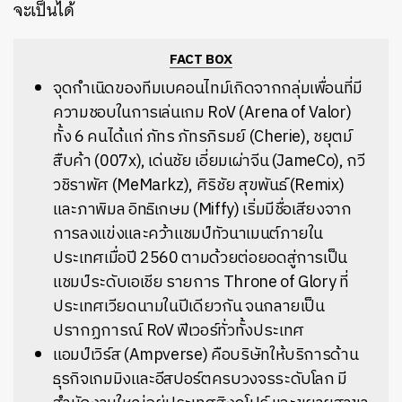
จะเป็นได้
FACT BOX
จุดกำเนิดของทีมเบคอนไทม์เกิดจากกลุ่มเพื่อนที่มี
ความชอบในการเล่นเกม RoV (Arena of Valor)
ทั้ง 6 คนได้แก่ ภัทร ภัทรภิรมย์ (Cherie), ชยุตม์
สืบค้า (007x), เด่นชัย เอี่ยมเผ่าจีน (JameCo), กวี
วชิราพัศ (MeMarkz), ศิริชัย สุขพันธ์ (Remix)
และภาพิมล อิทธิเกษม (Miffy) เริ่มมีชื่อเสียงจาก
การลงแข่งและคว้าแชมป์ทัวนาเมนต์ภายใน
ประเทศเมื่อปี 2560 ตามด้วยต่อยอดสู่การเป็น
แชมป์ระดับเอเชีย รายการ Throne of Glory ที่
ประเทศเวียดนามในปีเดียวกัน จนกลายเป็น
ปรากฏการณ์ RoV ฟีเวอร์ทั่วทั้งประเทศ
แอมป์เวิร์ส (Ampverse) คือบริษัทให้บริการด้าน
ธุรกิจเกมมิงและอีสปอร์ตครบวงจรระดับโลก มี