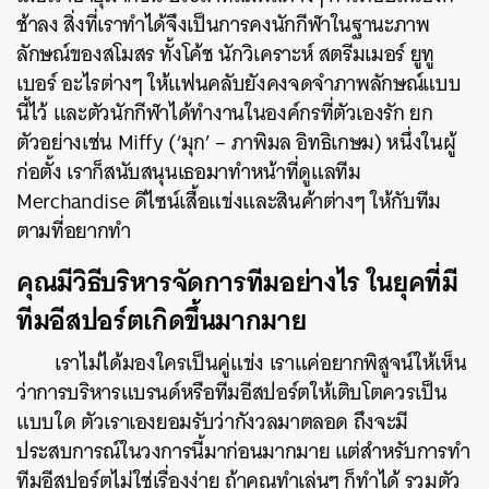
ช้าลง สิ่งที่เราทำได้จึงเป็นการคงนักกีฬาในฐานะภาพ
ลักษณ์ของสโมสร ทั้งโค้ช นักวิเคราะห์ สตรีมเมอร์ ยูทู
เบอร์ อะไรต่างๆ ให้แฟนคลับยังคงจดจำภาพลักษณ์แบบ
นี้ไว้ และตัวนักกีฬาได้ทำงานในองค์กรที่ตัวเองรัก ยก
ตัวอย่างเช่น Miffy (‘มุก’ – ภาพิมล อิทธิเกษม) หนึ่งในผู้
ก่อตั้ง เราก็สนับสนุนเธอมาทำหน้าที่ดูแลทีม
Merchandise ดีไซน์เสื้อแข่งและสินค้าต่างๆ ให้กับทีม
ตามที่อยากทำ
คุณมีวิธีบริหารจัดการทีมอย่างไร ในยุคที่มี
ทีมอีสปอร์ตเกิดขึ้นมากมาย
เราไม่ได้มองใครเป็นคู่แข่ง เราแค่อยากพิสูจน์ให้เห็น
ว่าการบริหารแบรนด์หรือทีมอีสปอร์ตให้เติบโตควรเป็น
แบบใด ตัวเราเองยอมรับว่ากังวลมาตลอด ถึงจะมี
ประสบการณ์ในวงการนี้มาก่อนมากมาย แต่สำหรับการทำ
ทีมอีสปอร์ตไม่ใช่เรื่องง่าย ถ้าคุณทำเล่นๆ ก็ทำได้ รวมตัว