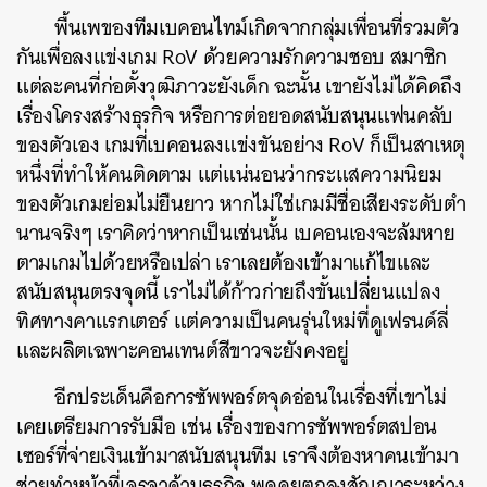
พื้นเพของทีมเบคอนไทม์เกิดจากกลุ่มเพื่อนที่รวมตัว
กันเพื่อลงแข่งเกม RoV ด้วยความรักความชอบ สมาชิก
แต่ละคนที่ก่อตั้งวุฒิภาวะยังเด็ก ฉะนั้น เขายังไม่ได้คิดถึง
เรื่องโครงสร้างธุรกิจ หรือการต่อยอดสนับสนุนแฟนคลับ
ของตัวเอง เกมที่เบคอนลงแข่งขันอย่าง RoV ก็เป็นสาเหตุ
หนึ่งที่ทำให้คนติดตาม แต่แน่นอนว่ากระแสความนิยม
ของตัวเกมย่อมไม่ยืนยาว หากไม่ใช่เกมมีชื่อเสียงระดับตำ
นานจริงๆ เราคิดว่าหากเป็นเช่นนั้น เบคอนเองจะล้มหาย
ตามเกมไปด้วยหรือเปล่า เราเลยต้องเข้ามาแก้ไขและ
สนับสนุนตรงจุดนี้ เราไม่ได้ก้าวก่ายถึงขั้นเปลี่ยนแปลง
ทิศทางคาแรกเตอร์ แต่ความเป็นคนรุ่นใหม่ที่ดูเฟรนด์ลี่
และผลิตเฉพาะคอนเทนต์สีขาวจะยังคงอยู่
อีกประเด็นคือการซัพพอร์ตจุดอ่อนในเรื่องที่เขาไม่
เคยเตรียมการรับมือ เช่น เรื่องของการซัพพอร์ตสปอน
เซอร์ที่จ่ายเงินเข้ามาสนับสนุนทีม เราจึงต้องหาคนเข้ามา
ช่วยทำหน้าที่เจรจาด้านธุรกิจ พูดคุยตกลงสัญญาระหว่าง