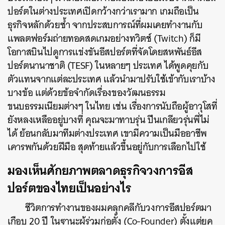
ปอร์ตในต่างประเทศเปิดกว้างกว่าเรามาก เกมถือเป็น
ธุรกิจหลักด้วยซ้ำ จากประสบการณ์ที่ผมเคยทำงานกับ
แพลตฟอร์มถ่ายทอดสดเกมอย่างทวิตช์ (Twitch) ก็มี
โอกาสบินไปดูการแข่งขันอีสปอร์ตที่จัดโดยสหพันธ์อีส
ปอร์ตนานาชาติ (TESF) ในหลายๆ ประเทศ ได้พูดคุยกับ
ตัวแทนจากแต่ละประเทศ แล้วนำมาปรับใช้เข้ากับเราบ้าง
บางข้อ แต่ด้วยข้อจำกัดเรื่องของวัฒนธรรม
ขนบธรรมเนียมต่างๆ ในไทย เช่น เรื่องการนับถือผู้อาวุโสที่
ยังหลงเหลืออยู่บางที่ คุณจะมาทาบรุ่น ปีนเกลียวรุ่นพี่ไม่
ได้ ย้อนกลับมาทีมต่างประเทศ เขามีความเป็นมืออาชีพ
เคารพกันด้วยฝีมือ สุดท้ายแล้วขึ้นอยู่กับการเลือกไปใช้
มองเห็นศักยภาพตลาดธุรกิจวงการอีส
ปอร์ตของไทยเป็นอย่างไร
ชีวิตการทำงานของผมคลุกคลีกับวงการอีสปอร์ตมา
เกือบ 20 ปี ในฐานะผู้ร่วมก่อตั้ง (Co-Founder) ตั้งแต่ยุค