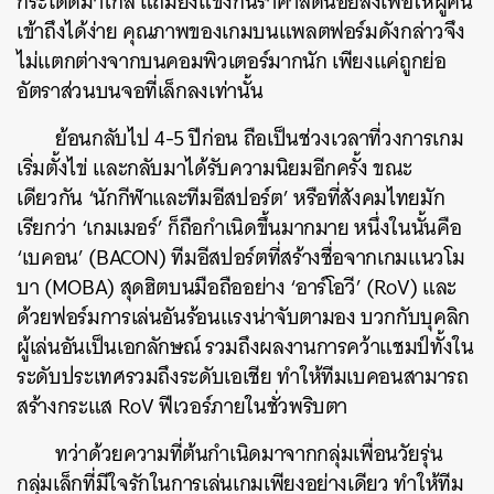
กระโดดมาไกล แถมยังแข่งกันราคาลดน้อยลงเพื่อให้ผู้คน
เข้าถึงได้ง่าย คุณภาพของเกมบนแพลตฟอร์มดังกล่าวจึง
ไม่แตกต่างจากบนคอมพิวเตอร์มากนัก เพียงแค่ถูกย่อ
อัตราส่วนบนจอที่เล็กลงเท่านั้น
ย้อนกลับไป 4-5 ปีก่อน ถือเป็นช่วงเวลาที่วงการเกม
เริ่มตั้งไข่ และกลับมาได้รับความนิยมอีกครั้ง ขณะ
เดียวกัน ‘นักกีฬาและทีมอีสปอร์ต’ หรือที่สังคมไทยมัก
เรียกว่า ‘เกมเมอร์’ ก็ถือกำเนิดขึ้นมากมาย หนึ่งในนั้นคือ
‘เบคอน’ (BACON) ทีมอีสปอร์ตที่สร้างชื่อจากเกมแนวโม
บา (MOBA) สุดฮิตบนมือถืออย่าง ‘อาร์โอวี’ (RoV) และ
ด้วยฟอร์มการเล่นอันร้อนแรงน่าจับตามอง บวกกับบุคลิก
ผู้เล่นอันเป็นเอกลักษณ์ รวมถึงผลงานการคว้าแชมป์ทั้งใน
ระดับประเทศรวมถึงระดับเอเชีย ทำให้ทีมเบคอนสามารถ
สร้างกระแส RoV ฟีเวอร์ภายในชั่วพริบตา
ทว่าด้วยความที่ต้นกำเนิดมาจากกลุ่มเพื่อนวัยรุ่น
กลุ่มเล็กที่มีใจรักในการเล่นเกมเพียงอย่างเดียว ทำให้ทีม