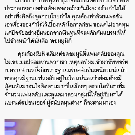
เรื่องของการลงทุนทำธุรกิจอีสปอร์ตต้องใช้เวลา องค์
ประกอบหลายอย่างต้องสอดคล้องกันถึงจะสร้างกำไรได้
อย่าเพิ่งคิดถึงจุดกอบโกยกำไร คุณต้องทำด้วยแพสชัน
เอาเรื่องของกำไรไว้เบื้องหลังโอกาสก่อน ขอแค่ไม่ขาดทุน
แต่ปัจจัยอย่างอื่นนอกจากเงินทุนที่จะผลักดันแบรนด์ให้
ไปข้างหน้าได้นั่นคือ ‘คอมมูนิตี้’
คุณต้องรับฟังเสียงต่อคอมมูนิตี้แฟนคลับของคุณ
ไม่เฉยเมยปล่อยผ่านพวกเขา เหตุผลที่ผมเข้ามาซัพพอร์ต
เบคอน ส่วนหนึ่งก็เพราะฐานแฟนคลับอันเหนียวแน่น ถ้า
หากคุณมีฐานแฟนคลับอยู่ในมือ แน่นอนว่าย่อมต้องมี
ผู้คนหันมาสนใจติดตามมากขึ่นเรื่อยๆ ตราบใดที่เราเพิ่ม
จำนวนแฟนคลับและดูแลมวลชนกลุ่มนี้ให้อยู่กับเราได้
แบรนด์สปอนเซอร์ ผู้สนับสนุนต่างๆ ก็จะตามมาเอง