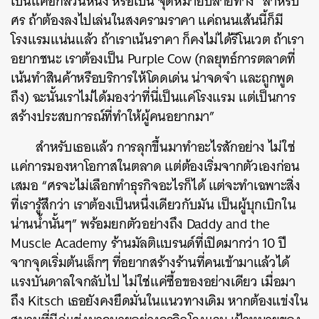
เป็นแค่อีกส่วนหนึ่ง หรือเป็น จุดหมายปลายทาง “สำหรับ
ศร ถ้าต้องลงไปเล่นในสงครามราคา แค่ถนนเส้นนี้ก็มี
โรงแรมแน่นแล้ว ถ้าเราเน้นราคา ก็คงไม่ได้รีโนเวต ถ้าเรา
อยากชนะ เราต้องเป็น Purple Cow (กลยุทธ์การตลาดที่
เน้นทำสินค้าหรือบริการให้โดดเด่น น่าจดจำ และถูกพูด
ถึง) ฉะนั้นเราไม่ได้มองว่าที่นี่เป็นแค่โรงแรม แต่เป็นการ
สร้างประสบการณ์ที่ทำให้ผู้คนอยากมา”
สำหรับเธอแล้ว การลุกขึ้นมาทำอะไรสักอย่าง ไม่ใช่
แค่การมองหาโอกาสในตลาด แต่ต้องเริ่มจากตัวเองก่อน
เสมอ “ศรจะไม่เลือกทำธุรกิจอะไรก็ได้ แต่จะทำเฉพาะสิ่ง
ที่เรารู้สึกว่า เราต้องเป็นหนึ่งเดียวกับมัน เป็นผู้บุกเบิกใน
น่านน้ำนั้นๆ” พร้อมยกตัวอย่างถึง Daddy and the
Muscle Academy ร้านมัลติแบรนด์ที่เปิดมากว่า 10 ปี
จากจุดเริ่มต้นเล็กๆ ที่อยากสร้างร้านที่คนเข้ามาแล้วได้
แรงบันดาลใจกลับไป ไม่ใช่แค่ซื้อของอย่างเดียว เมื่อมา
ถึง Kitsch เธอยังคงยึดมั่นในแนวทางเดิม หากต้องแข่งใน