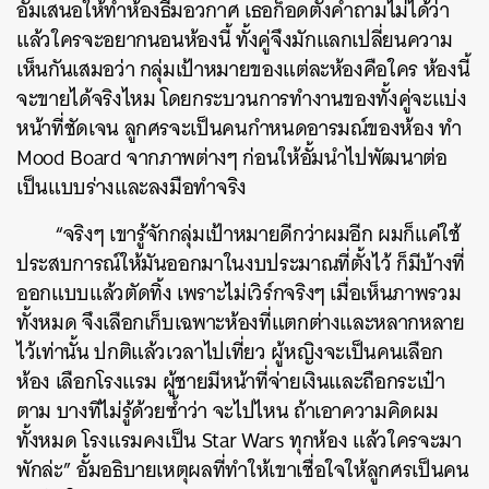
อั้มเสนอให้ทำห้องธีมอวกาศ เธอก็อดตั้งคำถามไม่ได้ว่า
แล้วใครจะอยากนอนห้องนี้ ทั้งคู่จึงมักแลกเปลี่ยนความ
เห็นกันเสมอว่า กลุ่มเป้าหมายของแต่ละห้องคือใคร ห้องนี้
จะขายได้จริงไหม โดยกระบวนการทำงานของทั้งคู่จะแบ่ง
หน้าที่ชัดเจน ลูกศรจะเป็นคนกำหนดอารมณ์ของห้อง ทำ
Mood Board จากภาพต่างๆ ก่อนให้อั้มนำไปพัฒนาต่อ
เป็นแบบร่างและลงมือทำจริง
“จริงๆ เขารู้จักกลุ่มเป้าหมายดีกว่าผมอีก ผมก็แค่ใช้
ประสบการณ์ให้มันออกมาในงบประมาณที่ตั้งไว้ ก็มีบ้างที่
ออกแบบแล้วตัดทิ้ง เพราะไม่เวิร์กจริงๆ เมื่อเห็นภาพรวม
ทั้งหมด จึงเลือกเก็บเฉพาะห้องที่แตกต่างและหลากหลาย
ไว้เท่านั้น ปกติแล้วเวลาไปเที่ยว ผู้หญิงจะเป็นคนเลือก
ห้อง เลือกโรงแรม ผู้ชายมีหน้าที่จ่ายเงินและถือกระเป๋า
ตาม บางทีไม่รู้ด้วยซ้ำว่า จะไปไหน ถ้าเอาความคิดผม
ทั้งหมด โรงแรมคงเป็น Star Wars ทุกห้อง แล้วใครจะมา
พักล่ะ” อั้มอธิบายเหตุผลที่ทำให้เขาเชื่อใจให้ลูกศรเป็นคน