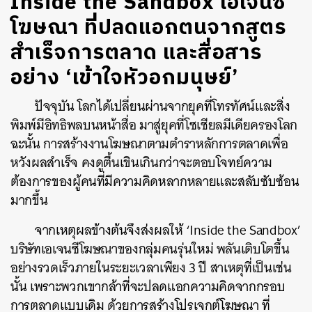
Inside the Sandbox เอเจนซี
โฆษณา ที่ปลดแอกตนจากสูตร
สำเร็จการตลาด และสื่อสาร
อย่าง ‘เข้าใจหัวอกมนุษย์’
ปัจจุบัน โลกได้เปลี่ยนผ่านจากยุคที่โทรทัศน์และสิ่ง
พิมพ์มีอิทธิพลบนหน้าสื่อ มาสู่ยุคที่โซเชียลมีเดียครองโลก
ฉะนั้น การสร้างงานโฆษณาตามตำราหลักการตลาดเพื่อ
หวังผลสำเร็จ คงดูตื้นเขินเกินกว่าจะตอบโจทย์ความ
ต้องการของผู้คนที่มีความคิดหลากหลายและสลับซับซ้อน
มากขึ้น
จากเหตุผลข้างต้นจึงส่งผลให้ ‘Inside the Sandbox’
บริษัทเอเจนซีโฆษณาของกลุ่มคนรุ่นใหม่ พลันเติบโตขึ้น
อย่างรวดเร็วภายในระยะเวลาเพียง 3 ปี สาเหตุที่เป็นเช่น
นั้น เพราะพวกเขากล้าที่จะปลดแอกความคิดจากกรอบ
การตลาดแบบเดิม ด้วยการสร้างโปรเจกต์โฆษณา ที่