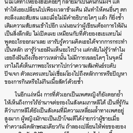
นี้ไม่ได้ทำให้ยองฮเยค่อยๆ กลายมาเป็นคนกินมังฯ แต่
ทำให้เธอเปลี่ยนไปเพียงเวลาข้ามคืน มันทำให้คนอื่นๆ ตก
ตะลึงและสับสน และเมื่อไม่มีคำอธิบายใดๆ แล้ว ก็ยิ่งซ้ำ
เติมความสับสนเข้าไปอีก แน่นอนว่าผู้เขียนต้องการให้มัน
เป็นสิ่งลึกลับ ไม่เปิดเผย เหมือนกับที่ตัวยองฮเยแทบไม่
พูดอะไรออกมาเลย เรารับรู้ความคิดเธอได้จากการกระทำ
เป็นหลัก เรารู้ว่าเธอฝันเห็นอะไรบ้าง แต่กลับไม่รู้ว่าทำไม
เธอถึงฝันถึงเรื่องราวเหล่านั้น ไม่มีการเฉลยใดๆ ในจุดนี้
เราไม่ได้เห็นภาพอะไรมากไปกว่าความสัมพันธ์ระดับ
ปัจเจก ตัวละครแทบไม่เชื่อมโยงไปถึงหลักการหรือปัญหา
ของการกินหรือไม่กินเนื้อสัตว์ด้วยซ้ำ
ในอีกแง่หนึ่ง การที่ตัวเอกเป็นเพศหญิงก็ยังตอกย้ำ
ให้เห็นถึงการไร้อำนาจต่อรองในสังคมเกาหลีใต้ เป็นที่รู้กัน
ดีว่าเกาหลีใต้ยังเป็นสังคมที่มีความเหลื่อมล้ำทางเพศอยู่
สูงมาก ผู้หญิงมักจะเป็นเป้าโจมตีได้ง่ายกว่าผู้ชายเมื่อ
ทำความผิดลักษณะเดียวกัน ถ้าลองเปลี่ยนให้พ่อของยอง