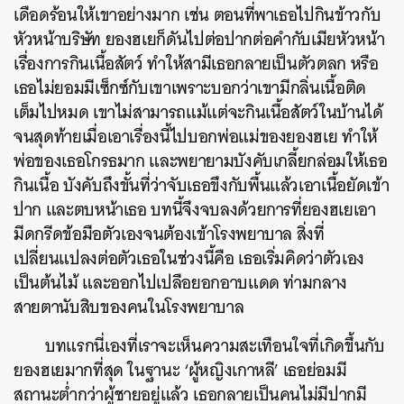
เดือดร้อนให้เขาอย่างมาก เช่น ตอนที่พาเธอไปกินข้าวกับ
หัวหน้าบริษัท ยองฮเยก็ดันไปต่อปากต่อคำกับเมียหัวหน้า
เรื่องการกินเนื้อสัตว์ ทำให้สามีเธอกลายเป็นตัวตลก หรือ
เธอไม่ยอมมีเซ็กซ์กับเขาเพราะบอกว่าเขามีกลิ่นเนื้อติด
เต็มไปหมด เขาไม่สามารถแม้แต่จะกินเนื้อสัตว์ในบ้านได้
จนสุดท้ายเมื่อเอาเรื่องนี้ไปบอกพ่อแม่ของยองฮเย ทำให้
พ่อของเธอโกรธมาก และพยายามบังคับเกลี้ยกล่อมให้เธอ
กินเนื้อ บังคับถึงขั้นที่ว่าจับเธอขึงกับพื้นแล้วเอาเนื้อยัดเข้า
ปาก และตบหน้าเธอ บทนี้จึงจบลงด้วยการที่ยองฮเยเอา
มีดกรีดข้อมือตัวเองจนต้องเข้าโรงพยาบาล สิ่งที่
เปลี่ยนแปลงต่อตัวเธอในช่วงนี้คือ เธอเริ่มคิดว่าตัวเอง
เป็นต้นไม้ และออกไปเปลือยอกอาบแดด ท่ามกลาง
สายตานับสิบของคนในโรงพยาบาล
บทแรกนี่เองที่เราจะเห็นความสะเทือนใจที่เกิดขึ้นกับ
ยองฮเยมากที่สุด ในฐานะ ‘ผู้หญิงเกาหลี’ เธอย่อมมี
สถานะต่ำกว่าผู้ชายอยู่แล้ว เธอกลายเป็นคนไม่มีปากมี