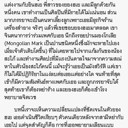
แต่งงานกับอินฮเย พี่สาวของยองฮเย และมีลูกด้วยกัน
หนึ่งคน เขาทำงานเป็นศิลปินที่มีรายได้ไม่แน่นอน ส่วน
มากภรรยาจะเป็นคนหาเลี้ยงลูกเพราะเธอมีธุรกิจร้าน
เครื่องสำอาง จริงๆ แล้วพี่เขยชอบยองฮเยมาตลอด เขา
จินตนาการว่าร่วมเพศกับเธอ นึกถึงรอยปานมองโกเลีย
(Mongolian Mark เป็นปานชนิดหนึ่งซึ่งมักจะหายไปเอง
เมื่อเจ้าตัวเติบโตขึ้น) ที่ไม่เคยหายไปจากแก้มก้นของน้อง
สะใภ้ และทำงานศิลปะที่มีแรงบันดาลใจมาจากความสเน่
หาในตัวน้องสะใภ้คนนี้ แม้จะรู้ว่าเธอเป็นมังสวิรัติ แต่เขา
ก็ไม่ได้มีปฏิกิริยาในแง่ลบต่อเธอแต่อย่างใด จนท้ายที่สุด
เข้าก็มีความสัมพันธ์ทางเพศกับเธอ และถูกภรรยาจับได้
สุดท้ายเขาก็ต้องหย่าร้าง และยองฮเยก็ต้องเข้าโรง
พยาบาลจิตเวช
บทนี้เราจะเห็นความเปลี่ยนแปลงที่ชัดเจนในตัวยอง
ฮเย เธอดำเนินชีวิตเรียบๆ ตัวคนเดียวหลังจากสามีหย่ากับ
เธอไป แต่จุดสำคัญก็คือ
การที่เธอพยายามเลียนแบบ