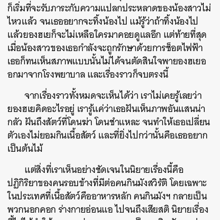
ก็เริ่มที่จะรับภาระกับความแปลกประหลาดของน้องสาวไม่
ไหวแล้ว จนเธออยากจะทิ้งน้องไป แม้รู้ว่าถ้าทิ้งน้องไป
แล้วยองฮเยก็จะไม่เหลือใครมาคอยดูแลอีก แต่ท้ายที่สุด
เมื่อน้องสาวของเธอกำลังจะถูกรักษาด้วยการช็อตไฟฟ้า
เธอก็ทนเห็นสภาพแบบนั้นไม่ได้จนตัดสินใจพายองฮเยอ
อกมาจากโรงพยาบาล และเรื่องราวก็จบตรงนี้
จากเรื่องราวทั้งหมดจะเห็นได้ว่า
เราไม่เคยรู้เลยว่า
ยองฮเยคิดอะไรอยู่ เรารู้แค่ว่าเธอฝันเห็นภาพอันแสนน่า
กลัว ฝันถึงสัตว์ที่โดนฆ่า โดนชำแหละ จนทำให้เธอเปลี่ยน
ตัวเองไม่ยอมกินเนื้อสัตว์ และที่ยิ่งไปกว่านั้นคือเธออยาก
เป็นต้นไม้
แต่สิ่งที่เราเห็นอย่างชัดเจนในนิยายเรื่องนี้คือ
ปฏิกิริยาของคนรอบข้างที่มีต่อคนกินมังสวิรัติ โดยเฉพาะ
ในประเทศที่เนื้อสัตว์คืออาหารหลัก คนกินมังฯ กลายเป็น
พวกนอกคอก ร่างกายอ่อนแอ ไปจนถึงเสียสติ นิยายเรื่อง