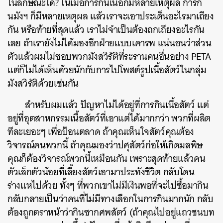
ในลักษณะใด? ในเมื่อการกินเนื้อก็มีหลายเหตุผล การกิ
นมังฯ ก็มีหลายเหตุผล
แล้วเราจะเอาประเด็นอะไรมาเถียง
กัน หรือท้ายที่สุดแล้ว เราไม่จำเป็นต้องถกเถียงอะไรกัน
เลย ถ้าเรายังไม่ได้มองอีกฝ่ายแบบเคารพ แน่นอนว่าส่วน
ตัวแล้วผมไม่ชอบพวกมังสวิรัติที่ระรานคนอื่นอย่าง PETA
แต่ก็ไม่ได้เห็นด้วยนักกับการไปโพสต์รูปเนื้อสัตว์ในกลุ่ม
มังสวิรัติด้วยเช่นกัน
สำหรับผมแล้ว ปัญหาไม่ได้อยู่ที่การกินเนื้อสัตว์ แต่
อยู่ที่อุตสาหกรรมเนื้อสัตว์ที่เอาแต่ได้มากกว่า พวกที่ผลิต
ทีละเยอะๆ เพื่อป้อนตลาด ถ้าคุณเห็นใจสัตว์คุณต้อง
วิจารณ์คนพวกนี้ ถ้าคุณมองว่าปศุสัตว์ก่อให้เกิดมลพิษ
คุณก็ต้องวิจารณ์พวกนี้เหมือนกัน เพราะสุดท้ายแล้วคน
ตัวเล็กตัวน้อยที่เลี้ยงสัตว์เอามาประทังชีวิต กลับโดน
ร่างแหไปด้วย ทั้งๆ ที่พวกเขาไม่มีเงินพอที่จะไปซื้อมากิน
กลับกลายเป็นว่าคนที่ไม่มีทางเลือกในการกินมากนัก กลับ
ต้องถูกตราหน้าว่ากินซากศพสัตว์ (ถ้าคุณไปอยู่แถวชนบท