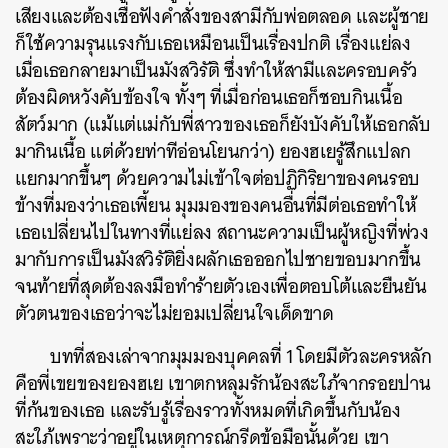
เสียงและต้องเชื่อฟังคำสั่งของสามีกับพ่อตลอด และผู้ชาย
ก็ใช้ความรุนแรงกับเธอเหมือนเป็นเรื่องปกติ เรื่องแย่ลง
เมื่อเธอกลายมาเป็นมังสวิรัติ ซึ่งทำให้สามีและครอบครัว
ต้องผิดหวังคับข้องใจ ทั้งๆ ที่เมื่อก่อนเธอก็ชอบกินเนื้อ
สัตว์มาก (แม้แต่แม่กับพี่สาวของเธอก็ยังบังคับให้เธอกลับ
มากินเนื้อ แต่ด้วยท่าทีอ่อนโยนกว่า) ยองฮเยรู้สึกแปลก
แยกมากขึ้นๆ ด้วยความไม่เข้าใจต่อปฏิกิริยาของคนรอบ
ข้างที่มองว่าเธอเพี้ยน มุมมองของคนอื่นที่มีต่อเธอทำให้
เธอเปลี่ยนไปในทางที่แย่ลง
สถานะความเป็นผู้หญิงที่พ่วง
มากับการเป็นมังสวิรัติยิ่งผลักเธอออกไปชายขอบมากขึ้น
จนท้ายที่สุดต้องลงมือทำร้ายตัวเองเพื่อตอบโต้และยืนยัน
ตัวตนของเธอว่าจะไม่ยอมเปลี่ยนใจเด็ดขาด
บทที่สองเล่าจากมุมมองบุคคลที่ 1 โดยมีตัวละครหลัก
ค้นหา
คือพี่เขยของยองฮเย เขาตกหลุมรักน้องสะใภ้จากรอยปาน
SHARE
TWEET
LINE
EMAIL
ที่ก้นของเธอ และรับรู้เรื่องราวทั้งหมดที่เกิดขึ้นกับน้อง
สะใภ้เพราะว่าอยู่ในเหตุการณ์กรีดข้อมือนั้นด้วย เขา