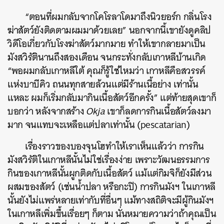
“ตอนที่ผมกลับจากโคโรลาโดมาถึงนิวยอร์ก กลิ่นโรง
ฆ่าสัตว์ยังติดตามผมมาด้วยเลย” นอกจากนี้เขายังดูคลิป
วิดีโอเกี่ยวกับโรงฆ่าสัตว์มากมาย ทำให้เขากลายมาเป็น
มังสวิรัตินานถึงสองเดือน จนกระทั่งกลับเกาหลีบ้านเกิด
“พอผมกลับเกาหลีใต้ คุณก็รู้ใช่ไหมว่า เกาหลีคือสวรรค์
แห่งบาบีคิว ถนนทุกสายล้วนแต่มีร้านเนื้อย่าง เท่านั้น
แหละ ผมก็เริ่มกลับมากินเนื้อสัตว์อีกครั้ง” แต่ท้ายสุดเขาก็
บอกว่า หลังจากสร้าง
Okja
เขาก็ลดการกินเนื้อสัตว์ลงมา
มาก จนแทบจะเหลือแต่ปลาเท่านั้น (pescatarian)
เรื่องราวของบองจุนโฮทำให้เราเห็นแล้วว่า
การกิน
มังสวิรัติในเกาหลีนั้นไม่ใช่เรื่องง่าย เพราะวัฒนธรรมการ
กินของเกาหลีนั้นผูกติดกับเนื้อสัตว์ แม้แต่กิมจิก็ยังมีส่วน
ผสมของสัตว์ (เช่นน้ำปลา หรือกะปิ) การกินมังฯ
ในเกาหลี
นั้นยังไม่แพร่หลายเท่ากับที่อื่นๆ แม้ทางสถิติจะมีผู้กินมังฯ
ในเกาหลีเพิ่มขึ้นเรื่อยๆ ก็ตาม นั่นหมายความว่าถ้าคุณเป็น