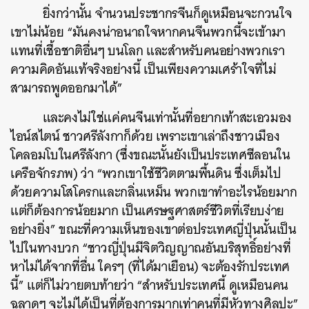
ยิ่งกว่านั้น จำนวนประชากรจีนก็ดูเหมือนจะกวนใจ
เขาไม่น้อย “มันคงน่าอนาถใจหากคนจีนพวกนี้จะเข้ามา
แทนที่เชื้อชาติอื่นๆ บนโลก และสำหรับคนอย่างพวกเรา
ความคิดอันแท้จริงอย่างนี้ เป็นเพียงความเศร้าใจที่ไม่
สามารถพูดออกมาได้”
และคงไม่ใช่แค่คนจีนเท่านั้นที่อยากเท้าสะเอวมอง
ไอน์สไตน์ ชาวศรีลังกาก็ด้วย เพราะเขาเล่าถึงชาวเมือง
โคลอมโบในศรีลังกา (ซึ่งขณะนั้นยังเป็นประเทศซีลอนใน
เครือจักรภพ) ว่า “พวกเขาใช้ชีวิตตามพื้นดิน ซึ่งเต็มไป
ด้วยความโสโครกและกลิ่นเหม็น พวกเขาทำอะไรน้อยมาก
แต่ก็ต้องการน้อยมาก เป็นเศรษฐศาสตร์ชีวิตที่เรียบง่าย
อย่างยิ่ง” ขณะที่ความเห็นของเขาต่อประเทศญี่ปุ่นนั้นเป็น
ไปในทางบวก “ชาวญี่ปุ่นมีจิตวิญญาณอันบริสุทธิ์อย่างที่
หาไม่ได้จากที่อื่น ใครๆ (ที่ได้มาเยือน) จะต้องรักประเทศ
นี้” แต่ก็ไม่วายตบท้ายว่า “สำหรับประเทศนี้ ดูเหมือนคน
ฉลาดๆ จะไม่ได้เป็นที่ต้องการมากเท่าคนที่มีหัวทางศิลปะ”