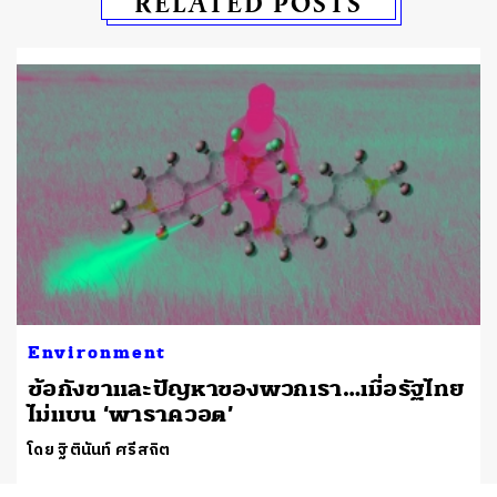
RELATED POSTS
Environment
ข้อกังขาและปัญหาของพวกเรา…เมื่อรัฐไทย
ไม่แบน ‘พาราควอต’
โดย ฐิตินันท์ ศรีสถิต