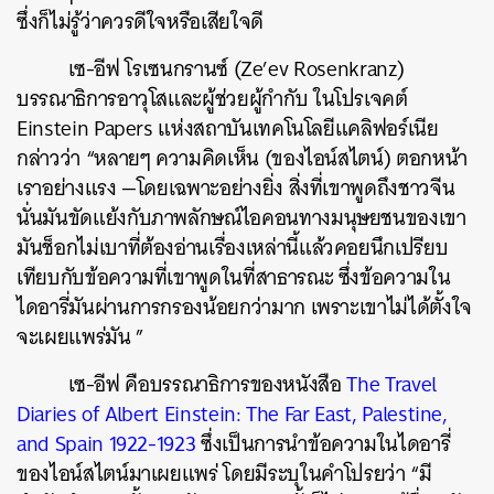
ซึ่งก็ไม่รู้ว่าควรดีใจหรือเสียใจดี
เซ-อีฟ โรเซนกรานซ์ (Ze’ev Rosenkranz)
บรรณาธิการอาวุโสและผู้ช่วยผู้กำกับ ในโปรเจคต์
Einstein Papers แห่งสถาบันเทคโนโลยีแคลิฟอร์เนีย
กล่าวว่า “หลายๆ ความคิดเห็น (ของไอน์สไตน์) ตอกหน้า
เราอย่างแรง —โดยเฉพาะอย่างยิ่ง สิ่งที่เขาพูดถึงชาวจีน
นั่นมันขัดแย้งกับภาพลักษณ์ไอคอนทางมนุษยชนของเขา
มันช็อกไม่เบาที่ต้องอ่านเรื่องเหล่านี้แล้วคอยนึกเปรียบ
เทียบกับข้อความที่เขาพูดในที่สาธารณะ ซึ่งข้อความใน
ไดอารี่มันผ่านการกรองน้อยกว่ามาก เพราะเขาไม่ได้ตั้งใจ
จะเผยแพร่มัน ”
ค้นหา
เซ-อีฟ คือบรรณาธิการของหนังสือ
The Travel
SHARE
TWEET
LINE
EMAIL
Diaries of Albert Einstein: The Far East, Palestine,
and Spain 1922-1923
ซึ่งเป็นการนำข้อความในไดอารี่
ของไอน์สไตน์มาเผยแพร่ โดยมีระบุในคำโปรยว่า “มี