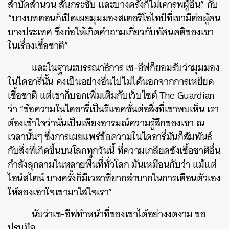
สำบัดสำนวน สั้นกระชับ และบางครั้งก็ไม่เคารพผู้อื่น” กับ
“บางบทตอนก็เปิดเผยมุมมองสเตอริโอไทป์ที่เขามีต่อผู้คน
บางประเทศ ซึ่งก่อให้เกิดคำถามเกี่ยวกับทัศนคติของเขา
ในเรื่องเชื้อชาติ”
และในฐานะบรรณาธิการ เซ-อีฟก็ยอมรับว่ามุมมอง
ในไดอารี่นั้น คงเป็นอย่างอื่นไปไม่ได้นอกจากการเหยียด
เชื้อชาติ แต่เขาก็บอกเพิ่มเติมกับเว็บไซต์ The Guardian
ว่า “ข้อความในไดอารี่เป็นรีแอคชั่นต่อสิ่งที่เขาพบเห็น เรา
ต้องเข้าใจว่านั่นเป็นเพียงอารมณ์ความรู้สึกของเขา ณ
เวลานั้นๆ ซึ่งการเผยแพร่ข้อความในไดอารี่มันก็สัมพันธ์
กับสิ่งที่เกิดขึ้นบนโลกทุกวันนี้ ที่ความเกลียดชังเชื้อชาติอื่น
กำลังลุกลามในหลายพื้นที่ทั่วโลก มันเหมือนกับว่า แม้แต่
ไอน์สไตน์ บางครั้งก็มีเวลาที่ยากลำบากในการเตือนตัวเอง
ให้ลองเอาใจเขามาใส่ใจเรา”
นับว่าเซ-อีฟทำหน้าที่ของเขาได้อย่างงดงาม ขอ
ปรบมือ