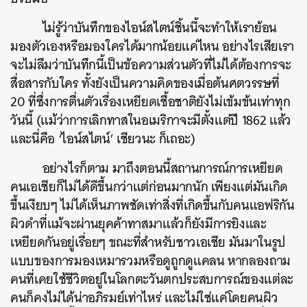
ไม่รู้ว่าบันทึกของไอน์สไตน์ชิ้นนี้จะทำให้เราย้อน
มองตัวเองหรือมองใครได้มากน้อยแค่ไหน อย่างไรเสียเรา
จะไม่ลืมว่าบันทึกนี้เป็นข้อความส่วนตัวที่ไม่ได้ต้องการจะ
สื่อสารกับใคร ทั้งยังเป็นความคิดของเมื่อต้นศตวรรษที่
20 ที่ซึ่งการตื่นตัวเรื่องเหยียดเชื้อชาติยังไม่เข้มข้นเท่าทุก
วันนี้ (แม้ว่าการเลิกทาสในอเมริกาจะมีตั้งแต่ปี 1862 แล้ว
และนี่คือ ‘ไอน์สไตน์’ เชียวนะ ก็เถอะ)
อย่างไรก็ตาม มาถึงตอนนี้สถานการณ์การเหยียด
คนเอเชียก็ไม่ได้ดีขึ้นกว่าแต่ก่อนมากนัก เพียงแต่มันเกิด
ขึ้นเงียบๆ ไม่ได้เห็นภาพชัดเท่าสิ่งที่เกิดขึ้นกับคนแอฟริกัน
ผิวดำที่แม้จะผ่านยุคค้าทาสมาแล้วก็ยังมีการยิงและ
เหยียดกันอยู่เรื่อยๆ ขณะที่สำหรับชาวเอเชีย มันมาในรูป
แบบของการมองเหมารวมหรือดูถูกดูแคลน หากลองถาม
คนที่เคยใช้ชีวิตอยู่ในโลกตะวันตกประสบการณ์ของแต่ละ
คนก็คงไม่ได้น่าอภิรมย์เท่าไหร่ และไม่ใช่แค่โดยคนผิว