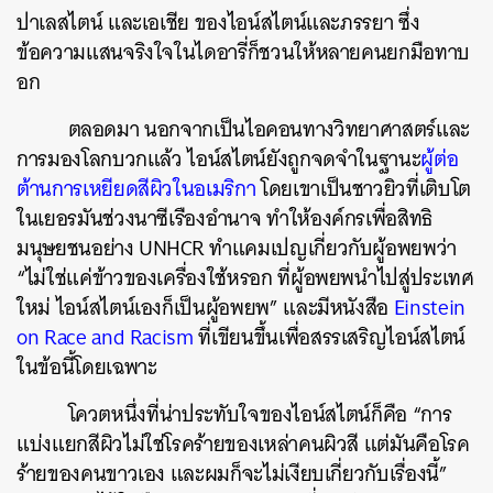
ปาเลสไตน์ และเอเชีย ของไอน์สไตน์และภรรยา ซึ่ง
ข้อความแสนจริงใจในไดอารี่ก็ชวนให้หลายคนยกมือทาบ
อก
ตลอดมา นอกจากเป็นไอคอนทางวิทยาศาสตร์และ
การมองโลกบวกแล้ว ไอน์สไตน์ยังถูกจดจำในฐานะ
ผู้ต่อ
ต้านการเหยียดสีผิวในอเมริกา
โดยเขาเป็นชาวยิวที่เติบโต
ในเยอรมันช่วงนาซีเรืองอำนาจ ทำให้องค์กรเพื่อสิทธิ
มนุษยชนอย่าง UNHCR ทำแคมเปญเกี่ยวกับผู้อพยพว่า
“ไม่ใช่แค่ข้าวของเครื่องใช้หรอก ที่ผู้อพยพนำไปสู่ประเทศ
ใหม่ ไอน์สไตน์เองก็เป็นผู้อพยพ” และมีหนังสือ
Einstein
on Race and Racism
ที่เขียนขึ้นเพื่อสรรเสริญไอน์สไตน์
ในข้อนี้โดยเฉพาะ
โควตหนึ่งที่น่าประทับใจของไอน์สไตน์ก็คือ “การ
แบ่งแยกสีผิวไม่ใช่โรคร้ายของเหล่าคนผิวสี แต่มันคือโรค
ร้ายของคนขาวเอง และผมก็จะไม่เงียบเกี่ยวกับเรื่องนี้”